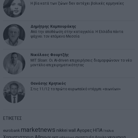
Η βία κατά των ζώων δεν αντέχει βολικές ερμηνείες
Δημήτρης Καμπουράκης
Από την αποθέωση στην καταγγελία: Η Ελλάδα πάντα
ψάχνει τον επόμενο Μεσσία
Νικόλαος Φουρτζής
MIT Sloan: Οι AI-driven επιχειρήσεις διαμορφώνουν το νέο
μοντέλο επιχειρηματικότητας
Θανάσης Κρητικός
Στις 11/12 το πρώτο ευρωπαϊκό ντέρμπι «αιωνίων»
ΕΤΙΚΕΤΕΣ
marketnews
Αγορες
ΗΠΑ
nikkei
wall
eurobank
Ιταλια
Χρηματιστηριο Αθηνων
αναπτυξη
γερμανια
αεπ
βουλη
αθλητικα