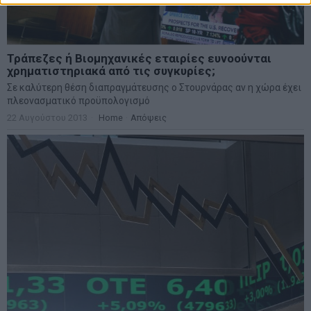
Τράπεζες ή Βιομηχανικές εταιρίες ευνοούνται
χρηματιστηριακά από τις συγκυρίες;
Σε καλύτερη θέση διαπραγμάτευσης ο Στουρνάρας αν η χώρα έχει
πλεονασματικό προϋπολογισμό
22 Αυγούστου 2013
Home
·
Απόψεις