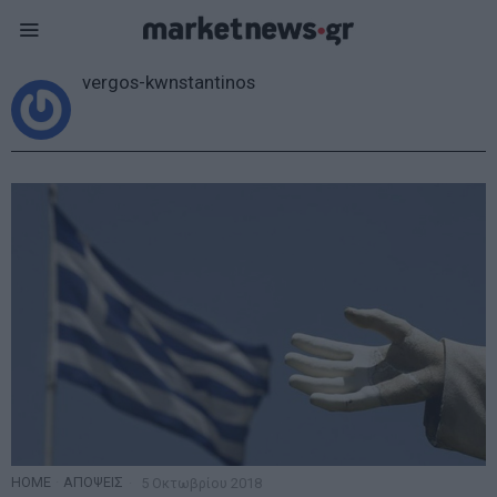
vergos-kwnstantinos
HOME
·
ΑΠΟΨΕΙΣ
5 Οκτωβρίου 2018