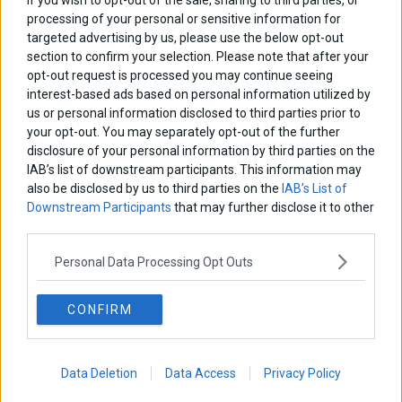
If you wish to opt-out of the sale, sharing to third parties, or
processing of your personal or sensitive information for
targeted advertising by us, please use the below opt-out
section to confirm your selection. Please note that after your
opt-out request is processed you may continue seeing
interest-based ads based on personal information utilized by
us or personal information disclosed to third parties prior to
your opt-out. You may separately opt-out of the further
Έρχεται πτώση επιτοκίων και άνοδος του
disclosure of your personal information by third parties on the
Ελληνικού Χρηματιστηρίου;
IAB’s list of downstream participants. This information may
Σε επίπεδο χρηματιστηριακών προοπτικών, ίσως τα πράγματα
also be disclosed by us to third parties on the
IAB’s List of
δεν είναι τόσο άσχημα όσο δείχνουν.
Downstream Participants
that may further disclose it to other
3 Οκτωβρίου 2013
Home
·
Απόψεις
third parties.
Personal Data Processing Opt Outs
CONFIRM
Data Deletion
Data Access
Privacy Policy