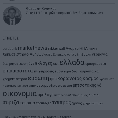
Θανάσης Κρητικός
Στις 11/12 το πρώτο ευρωπαϊκό ντέρμπι «αιωνίων»
ΕΤΙΚΕΤΕΣ
marketnews
Αγορες
ΗΠΑ
nikkei
wall
eurobank
Ιταλια
Χρηματιστηριο Αθηνων
αναπτυξη
γερμανια
αεπ
βουλη
αθλητικα
ελλαδα
εκλογες
δντ
εκτ
διαπραγματευση
εμπορευματα
επικαιροτητα
ευρωπαικα
επιχειρησεις
ευρω
ευρωζωνη
ευρωπη
κορωνοιος
κοσμος
ηπα
χρηματιστηρια
κρουσματα
μητσοτακης
νδ
μεταρρυθμισεις
κυριακος μητσοτακης
μετρα
οικονομια
ομολογα
ρωσια
πετρελαιο
πληθωρισμος
συριζα
τσιπρας
τουρκια
τραπεζες
χρεος
χρηματιστηριο
©
2026
- marketnews.gr - All Rights Reserved