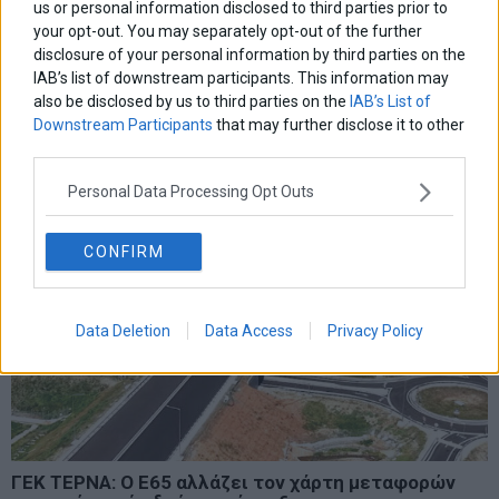
Όμιλος ΔΕΗ: Επεκτείνεται στην αγορά της
us or personal information disclosed to third parties prior to
Ουγγαρίας με νέα έργα ΑΠΕ
your opt-out. You may separately opt-out of the further
disclosure of your personal information by third parties on the
Συμφωνία ΔΕΗ Ανανεώσιμων και Greenvolt ενισχύει την
παρουσία του Ομίλου ΔΕΗ στην ταχέως αναπτυσσόμενη αγορά
IAB’s list of downstream participants. This information may
καθαρής ενέργειας της Ουγγαρίας.
also be disclosed by us to third parties on the
IAB’s List of
Downstream Participants
that may further disclose it to other
24 Ιουλίου 2026
Ελλάδα
·
Επιχειρήσεις
third parties.
Personal Data Processing Opt Outs
CONFIRM
Data Deletion
Data Access
Privacy Policy
ΓΕΚ ΤΕΡΝΑ: Ο Ε65 αλλάζει τον χάρτη μεταφορών