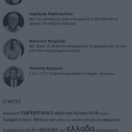
Δημήτρης Καμπουράκης
Από την αποθέωση στην καταγγελία: Η Ελλάδα πάντα
ψάχνει τον επόμενο Μεσσία
Νικόλαος Φουρτζής
MIT Sloan: Οι AI-driven επιχειρήσεις διαμορφώνουν το νέο
μοντέλο επιχειρηματικότητας
Θανάσης Κρητικός
Στις 11/12 το πρώτο ευρωπαϊκό ντέρμπι «αιωνίων»
ΕΤΙΚΕΤΕΣ
marketnews
Αγορες
ΗΠΑ
nikkei
wall
eurobank
Ιταλια
Χρηματιστηριο Αθηνων
αναπτυξη
γερμανια
αεπ
βουλη
αθλητικα
ελλαδα
εκλογες
δντ
εκτ
διαπραγματευση
εμπορευματα