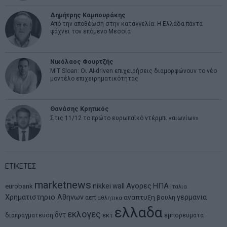
Δημήτρης Καμπουράκης
Από την αποθέωση στην καταγγελία: Η Ελλάδα πάντα
ψάχνει τον επόμενο Μεσσία
Νικόλαος Φουρτζής
MIT Sloan: Οι AI-driven επιχειρήσεις διαμορφώνουν το νέο
μοντέλο επιχειρηματικότητας
Θανάσης Κρητικός
Στις 11/12 το πρώτο ευρωπαϊκό ντέρμπι «αιωνίων»
ΕΤΙΚΕΤΕΣ
marketnews
Αγορες
ΗΠΑ
nikkei
wall
eurobank
Ιταλια
Χρηματιστηριο Αθηνων
αναπτυξη
γερμανια
αεπ
βουλη
αθλητικα
ελλαδα
εκλογες
δντ
εκτ
διαπραγματευση
εμπορευματα