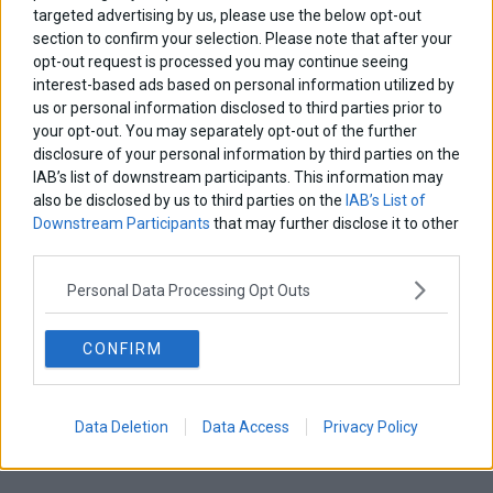
targeted advertising by us, please use the below opt-out
section to confirm your selection. Please note that after your
opt-out request is processed you may continue seeing
interest-based ads based on personal information utilized by
us or personal information disclosed to third parties prior to
your opt-out. You may separately opt-out of the further
disclosure of your personal information by third parties on the
IAB’s list of downstream participants. This information may
Πρώτη στις μεταρρυθμίσεις η Ελλάδα
also be disclosed by us to third parties on the
IAB’s List of
Πρώτη στις μεταρρυθμίσεις η Ελλάδα
Downstream Participants
that may further disclose it to other
8 Μαρτίου 2013
Ελλάδα
·
Οικονομία
third parties.
Personal Data Processing Opt Outs
CONFIRM
Data Deletion
Data Access
Privacy Policy