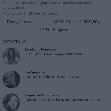
Σε τρεις κατηγορίες θα χωριστούν τα αεροδρόμια που θα
αξιοποιηθούν
7 Μαρτίου 2013
Ελλάδα
·
Οικονομία
Προηγούμενο
1
…
1,800
1,801
1,802
1,803
1,804
…
1,809
Επόμενο
ΑΡΘΡΟΓΡΑΦΟΙ
Ελευθερία Κούρταλη
Οι «τιμωροί» των ομολόγων επέστρεψαν
Εύη Φραγκάκη
Η αληθινή παιδεία ξεκινά από την ψυχή…
Σταματίνα Σταματάκου
Η βία κατά των ζώων δεν αντέχει βολικές ερμηνείες