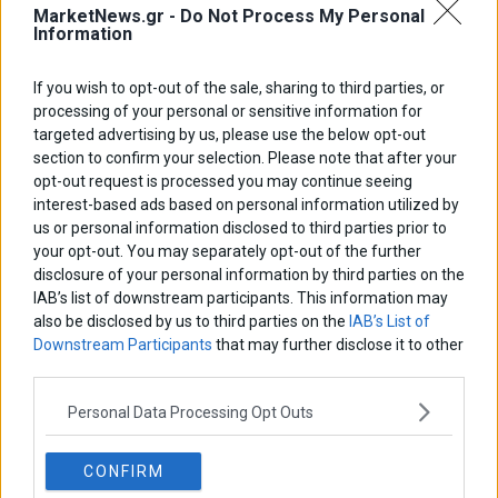
MarketNews.gr -
Do Not Process My Personal
Information
If you wish to opt-out of the sale, sharing to third parties, or
processing of your personal or sensitive information for
targeted advertising by us, please use the below opt-out
section to confirm your selection. Please note that after your
opt-out request is processed you may continue seeing
interest-based ads based on personal information utilized by
us or personal information disclosed to third parties prior to
your opt-out. You may separately opt-out of the further
disclosure of your personal information by third parties on the
IAB’s list of downstream participants. This information may
also be disclosed by us to third parties on the
IAB’s List of
Οι υποσχέσεις και οι προειδοποιήσεις της Ντόρας
Downstream Participants
that may further disclose it to other
Οι υποσχέσεις και οι προειδοποιήσεις της Ντόρας
third parties.
29 Ιουλίου 2014
Παραπολιτικά
·
Πολιτική
Personal Data Processing Opt Outs
CONFIRM