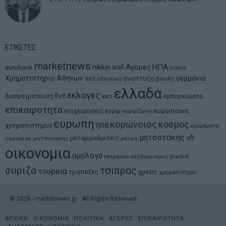
ΕΤΙΚΕΤΕΣ
marketnews
Αγορες
ΗΠΑ
nikkei
wall
eurobank
Ιταλια
Χρηματιστηριο Αθηνων
αναπτυξη
γερμανια
αεπ
βουλη
αθλητικα
ελλαδα
εκλογες
δντ
εκτ
διαπραγματευση
εμπορευματα
επικαιροτητα
ευρωπαικα
επιχειρησεις
ευρω
ευρωζωνη
ευρωπη
κορωνοιος
κοσμος
ηπα
χρηματιστηρια
κρουσματα
μητσοτακης
νδ
μεταρρυθμισεις
κυριακος μητσοτακης
μετρα
οικονομια
ομολογα
ρωσια
πετρελαιο
πληθωρισμος
συριζα
τσιπρας
τουρκια
τραπεζες
χρεος
χρηματιστηριο
©
2026
- marketnews.gr - All Rights Reserved
ΑΡΧΙΚΗ
ΟΙΚΟΝΟΜΙΑ
ΠΟΛΙΤΙΚΗ
ΑΓΟΡΕΣ
ΕΠΙΚΑΙΡΟΤΗΤΑ