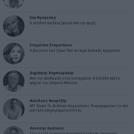
Εύη Φραγκάκη
Η αληθινή παιδεία ξεκινά από την ψυχή…
Σταματίνα Σταματάκου
Η βία κατά των ζώων δεν αντέχει βολικές ερμηνείες
Δημήτρης Καμπουράκης
Από την αποθέωση στην καταγγελία: Η Ελλάδα πάντα
ψάχνει τον επόμενο Μεσσία
Νικόλαος Φουρτζής
MIT Sloan: Οι AI-driven επιχειρήσεις διαμορφώνουν το νέο
μοντέλο επιχειρηματικότητας
Θανάσης Κρητικός
Στις 11/12 το πρώτο ευρωπαϊκό ντέρμπι «αιωνίων»