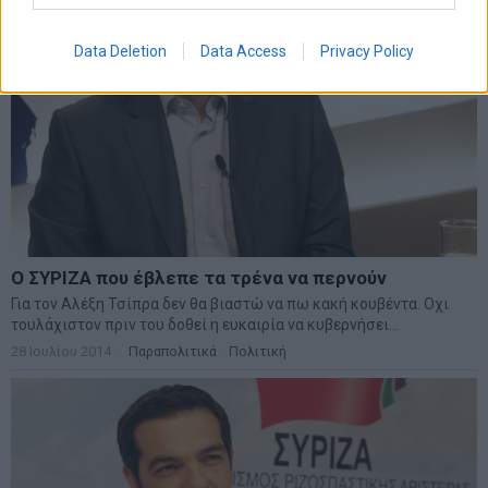
Data Deletion
Data Access
Privacy Policy
Ο ΣΥΡΙΖΑ που έβλεπε τα τρένα να περνούν
Για τον Αλέξη Τσίπρα δεν θα βιαστώ να πω κακή κουβέντα. Οχι
τουλάχιστον πριν του δοθεί η ευκαιρία να κυβερνήσει...
28 Ιουλίου 2014
Παραπολιτικά
·
Πολιτική