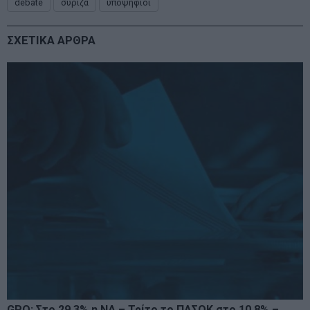
debate
συριζα
υποψηφιοι
ΣΧΕΤΙΚΑ ΑΡΘΡΑ
GPO: Στο 29,3% η ΝΔ – Τρίτο το ΠΑΣΟΚ στο 10,8% –