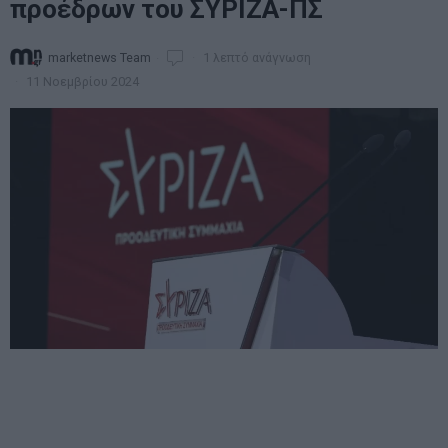
προέδρων του ΣΥΡΙΖΑ-ΠΣ
marketnews Team
1 λεπτό ανάγνωση
11 Νοεμβρίου 2024