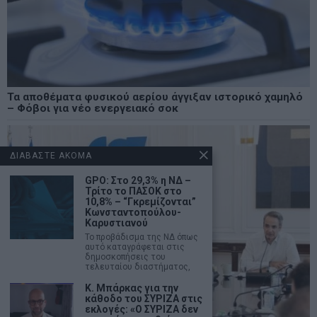
Τα αποθέματα φυσικού αερίου άγγιξαν ιστορικό χαμηλό
– Φόβοι για νέο ενεργειακό σοκ
ΔΙΑΒΑΣΤΕ ΑΚΟΜΑ
GPO: Στο 29,3% η ΝΔ –
Τρίτο το ΠΑΣΟΚ στο
10,8% – “Γκρεμίζονται”
Κωνσταντοπούλου-
Καρυστιανού
Το προβάδισμα της ΝΔ όπως
αυτό καταγράφεται στις
δημοσκοπήσεις του
τελευταίου διαστήματος,
Κ. Μπάρκας για την
κάθοδο του ΣΥΡΙΖΑ στις
εκλογές: «Ο ΣΥΡΙΖΑ δεν