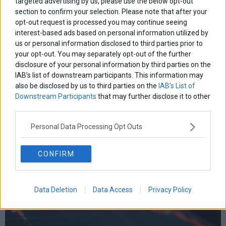
targeted advertising by us, please use the below opt-out
επικαιροτητα
ευρωπαικα
επιχειρησεις
section to confirm your selection. Please note that after your
ευρω
ευρωζωνη
ευρωπη
opt-out request is processed you may continue seeing
κορωνοιος
κοσμος
ηπα
χρηματιστηρια
κρουσματα
interest-based ads based on personal information utilized by
μητσοτακης
νδ
μεταρρυθμισεις
κυριακος μητσοτακης
μετρα
us or personal information disclosed to third parties prior to
οικονομια
your opt-out. You may separately opt-out of the further
ομολογα
ρωσια
πετρελαιο
πληθωρισμος
disclosure of your personal information by third parties on the
συριζα
τσιπρας
τουρκια
τραπεζες
χρεος
χρηματιστηριο
IAB’s list of downstream participants. This information may
also be disclosed by us to third parties on the
IAB’s List of
Downstream Participants
that may further disclose it to other
LATEST FROM BLOG
third parties.
Personal Data Processing Opt Outs
CONFIRM
Data Deletion
Data Access
Privacy Policy