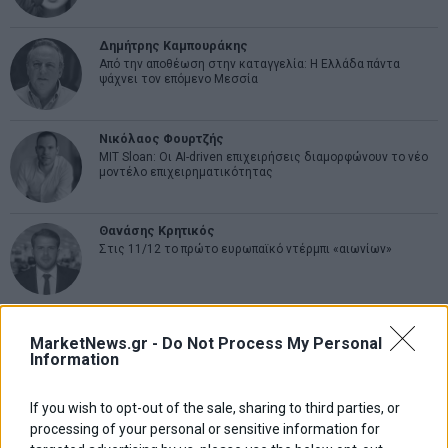
Δημήτρης Καμπουράκης
Από την αποθέωση στην καταγγελία: Η Ελλάδα πάντα
ψάχνει τον επόμενο Μεσσία
Νικόλαος Φουρτζής
MIT Sloan: Οι AI-driven επιχειρήσεις διαμορφώνουν το νέο
μοντέλο επιχειρηματικότητας
Θανάσης Κρητικός
Στις 11/12 το πρώτο ευρωπαϊκό ντέρμπι «αιωνίων»
MarketNews.gr -
Do Not Process My Personal
ΕΤΙΚΕΤΕΣ
Information
marketnews
Αγορες
ΗΠΑ
nikkei
wall
eurobank
Ιταλια
Χρηματιστηριο Αθηνων
αναπτυξη
γερμανια
αεπ
βουλη
If you wish to opt-out of the sale, sharing to third parties, or
αθλητικα
ελλαδα
processing of your personal or sensitive information for
εκλογες
δντ
εκτ
διαπραγματευση
εμπορευματα