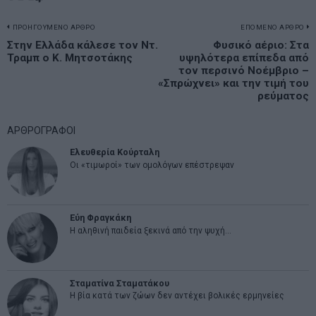
Πλοήγηση
ΠΡΟΗΓΟΥΜΕΝΟ ΑΡΘΡΟ
ΕΠΟΜΕΝΟ ΑΡΘΡΟ
Previous
Στην Ελλάδα κάλεσε τον Ντ.
Φυσικό αέριο: Στα
N
άρθρων
Τραμπ ο Κ. Μητσοτάκης
υψηλότερα επίπεδα από
post:
p
τον περσινό Νοέμβριο –
«Σπρώχνει» και την τιμή του
ρεύματος
ΑΡΘΡΟΓΡΑΦΟΙ
Ελευθερία Κούρταλη
Οι «τιμωροί» των ομολόγων επέστρεψαν
Εύη Φραγκάκη
Η αληθινή παιδεία ξεκινά από την ψυχή…
Σταματίνα Σταματάκου
Η βία κατά των ζώων δεν αντέχει βολικές ερμηνείες