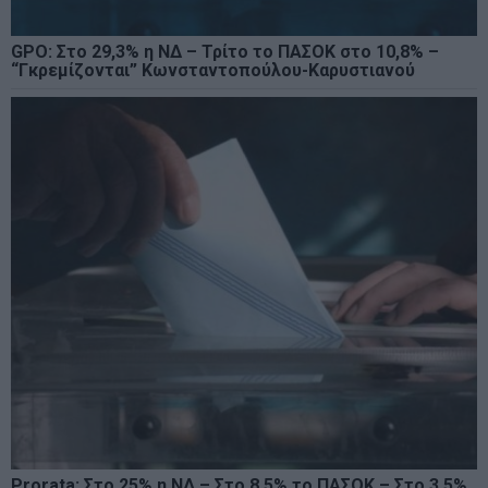
GPO: Στο 29,3% η ΝΔ – Τρίτο το ΠΑΣΟΚ στο 10,8% –
“Γκρεμίζονται” Κωνσταντοπούλου-Καρυστιανού
Prorata: Στο 25% η ΝΔ – Στο 8,5% το ΠΑΣΟΚ – Στο 3,5%