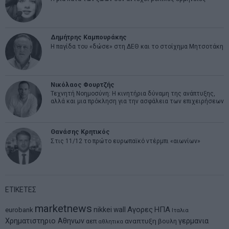
Δημήτρης Καμπουράκης
Η παγίδα του «δώσε» στη ΔΕΘ και το στοίχημα Μητσοτάκη
Νικόλαος Φουρτζής
Τεχνητή Νοημοσύνη: Η κινητήρια δύναμη της ανάπτυξης,
αλλά και μια πρόκληση για την ασφάλεια των επιχειρήσεων
Θανάσης Κρητικός
Στις 11/12 το πρώτο ευρωπαϊκό ντέρμπι «αιωνίων»
ΕΤΙΚΕΤΕΣ
marketnews
Αγορες
ΗΠΑ
nikkei
wall
eurobank
Ιταλια
Χρηματιστηριο Αθηνων
αναπτυξη
γερμανια
αεπ
βουλη
αθλητικα