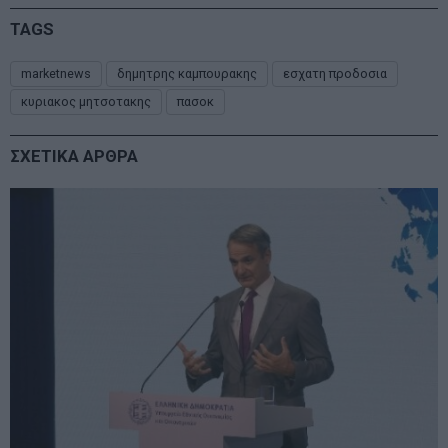
TAGS
marketnews
δημητρης καμπουρακης
εσχατη προδοσια
κυριακος μητσοτακης
πασοκ
ΣΧΕΤΙΚΑ ΑΡΘΡΑ