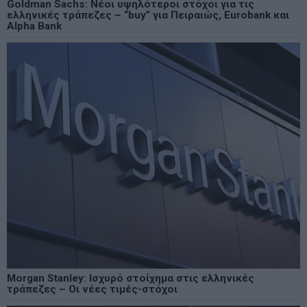
Goldman Sachs: Νέοι υψηλότεροι στόχοι για τις
ελληνικές τράπεζες – “buy” για Πειραιώς, Eurobank και
Alpha Bank
Morgan Stanley: Ισχυρό στοίχημα στις ελληνικές
τράπεζες – Οι νέες τιμές-στόχοι