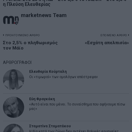
η Πλεύση Ελευθερίας
marketnews Team
Πλοήγηση
ΠΡΟΗΓΟΥΜΕΝΟ ΑΡΘΡΟ
ΕΠΟΜΕΝΟ ΑΡΘΡΟ
Previous
Στο 2,5% ο πληθωρισμός
«Εσχάτη απελπισία»
N
άρθρων
τον Μάϊο
post:
p
ΑΡΘΡΟΓΡΑΦΟΙ
Ελευθερία Κούρταλη
Οι «τιμωροί» των ομολόγων επέστρεψαν
Εύη Φραγκάκη
«Αυτό είναι που μένει. Το συναίσθημα που αφήνουμε πίσω
μας»
Σταματίνα Σταματάκου
Η βία κατά των ζώων δεν αντέχει βολικές ερμηνείες