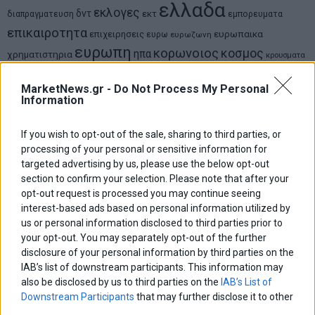
ελλαδα
εκλογες
δντ
εκτ
διαπραγματευση
εμπορευματα
επικαιροτητα
ευρωπαικα
επιχειρησεις
ευρω
ευρωζωνη
ευρωπη
κορωνοιος
κοσμος
ηπα
χρηματιστηρια
κρουσματα
μητσοτακης
νδ
μεταρρυθμισεις
κυριακος μητσοτακης
μετρα
οικονομια
MarketNews.gr -
Do Not Process My Personal
ομολογα
ρωσια
Information
πετρελαιο
πληθωρισμος
συριζα
τσιπρας
τουρκια
τραπεζες
χρεος
χρηματιστηριο
If you wish to opt-out of the sale, sharing to third parties, or
processing of your personal or sensitive information for
LATEST FROM BLOG
targeted advertising by us, please use the below opt-out
section to confirm your selection. Please note that after your
opt-out request is processed you may continue seeing
interest-based ads based on personal information utilized by
us or personal information disclosed to third parties prior to
your opt-out. You may separately opt-out of the further
disclosure of your personal information by third parties on the
IAB’s list of downstream participants. This information may
also be disclosed by us to third parties on the
IAB’s List of
Downstream Participants
that may further disclose it to other
third parties.