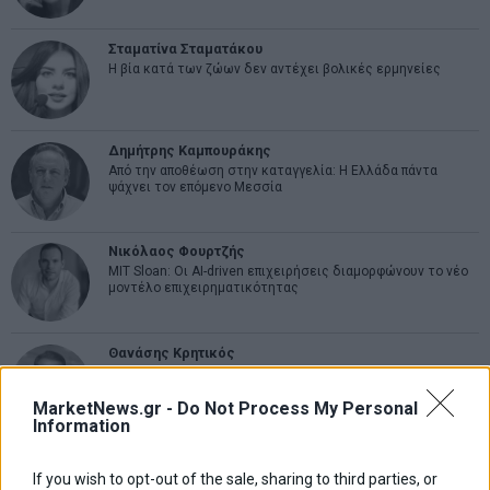
Σταματίνα Σταματάκου
Η βία κατά των ζώων δεν αντέχει βολικές ερμηνείες
Δημήτρης Καμπουράκης
Από την αποθέωση στην καταγγελία: Η Ελλάδα πάντα
ψάχνει τον επόμενο Μεσσία
Νικόλαος Φουρτζής
MIT Sloan: Οι AI-driven επιχειρήσεις διαμορφώνουν το νέο
μοντέλο επιχειρηματικότητας
Θανάσης Κρητικός
Στις 11/12 το πρώτο ευρωπαϊκό ντέρμπι «αιωνίων»
MarketNews.gr -
Do Not Process My Personal
Information
ΕΤΙΚΕΤΕΣ
If you wish to opt-out of the sale, sharing to third parties, or