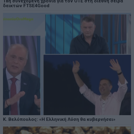
18η συνεχόμενη χρονιά για τον ΟΤΕ στη διεθνή σειρά
δεικτών FTSE4Good
Κ. Βελόπουλος: «Η Ελληνική Λύση θα κυβερνήσει»