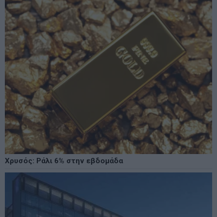
Χρυσός: Ράλι 6% στην εβδομάδα