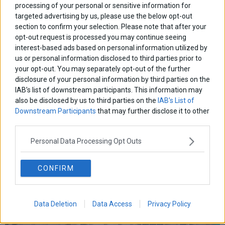
processing of your personal or sensitive information for
marketnews
Αγορες
ΗΠΑ
nikkei
wall
eurobank
Ιταλια
targeted advertising by us, please use the below opt-out
Χρηματιστηριο Αθηνων
αναπτυξη
γερμανια
αεπ
βουλη
αθλητικα
section to confirm your selection. Please note that after your
ελλαδα
opt-out request is processed you may continue seeing
εκλογες
δντ
εκτ
διαπραγματευση
εμπορευματα
interest-based ads based on personal information utilized by
επικαιροτητα
ευρωπαικα
επιχειρησεις
ευρω
ευρωζωνη
us or personal information disclosed to third parties prior to
ευρωπη
your opt-out. You may separately opt-out of the further
κορωνοιος
κοσμος
ηπα
χρηματιστηρια
κρουσματα
disclosure of your personal information by third parties on the
μητσοτακης
νδ
μεταρρυθμισεις
κυριακος μητσοτακης
μετρα
IAB’s list of downstream participants. This information may
οικονομια
also be disclosed by us to third parties on the
IAB’s List of
ομολογα
ρωσια
πετρελαιο
πληθωρισμος
Downstream Participants
that may further disclose it to other
συριζα
τσιπρας
τουρκια
τραπεζες
χρεος
χρηματιστηριο
third parties.
Personal Data Processing Opt Outs
LATEST FROM BLOG
CONFIRM
Data Deletion
Data Access
Privacy Policy