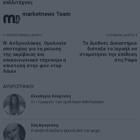
καλλιτέχνες
marketnews Team
Πλοήγηση
ΠΡΟΗΓΟΥΜΕΝΟ ΑΡΘΡΟ
ΕΠΟΜΕΝΟ ΑΡΘΡΟ
Previous
Ν. Ανδρουλάκης: Ομολογία
Το Διεθνές Δικαστήριο
N
άρθρων
αποτυχίας για τη μείωση
διέταξε το Ισραήλ να
post:
p
της ακρίβειας και
σταματήσει την επίθεση
επικοινωνιακό τέχνασμα η
στη Ράφα
επιστολή στην φον ντερ
Λάιεν
ΑΡΘΡΟΓΡΑΦΟΙ
Ελευθερία Κούρταλη
Οι «τιμωροί» των ομολόγων επέστρεψαν
Εύη Φραγκάκη
Η αληθινή παιδεία ξεκινά από την ψυχή…