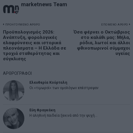
marketnews Team
Πλοήγηση
ΠΡΟΗΓΟΥΜΕΝΟ ΑΡΘΡΟ
ΕΠΟΜΕΝΟ ΑΡΘΡΟ
Previous
Προϋπολογισμός 2026:
Όσα φέρνει ο Οκτώβριος
N
άρθρων
Ανάπτυξη, φορολογικές
στο καλάθι μας: Μήλα,
post:
p
ελαφρύνσεις και ιστορικά
ρόδια, λωτοί και άλλοι
πλεονάσματα – Η Ελλάδα σε
φθινοπωρινοί σύμμαχοι
τροχιά σταθερότητας και
υγείας
σύγκλισης
ΑΡΘΡΟΓΡΑΦΟΙ
Ελευθερία Κούρταλη
Οι «τιμωροί» των ομολόγων επέστρεψαν
Εύη Φραγκάκη
Η αληθινή παιδεία ξεκινά από την ψυχή…