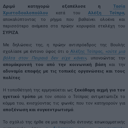
Δριμύ κατηγορώ εξαπέλυσε η
Τασία
Χριστοδουλοπούλου
κατά του
Αλέξη Τσίπρα
,
αποκαλύπτοντας το ρήγμα που βαθαίνει ολοένα και
περισσότερο ανάμεσα στα πρώην κορυφαία στελέχη του
ΣΥΡΙΖΑ
.
Με δηλώσεις της, η πρώην αντιπρόεδρος της Βουλής
σχολίασε με έντονο ύφος ότι ο
Αλέξης Τσίπρας,
«ούτε μια
βόλτα στον Πειραιά δεν είχε κάνει»
, υπονοώντας την
απομάκρυνσή του από την κοινωνική βάση
και την
αδυναμία επαφής με τις τοπικές οργανώσεις και τους
πολίτες
.
Η τοποθέτησή της ερμηνεύεται ως
ξεκάθαρη αιχμή για τον
ηγετικό τρόπο
με τον οποίο ο Τσίπρας αντιμετώπιζε το
κόμμα του, ενισχύοντας τις φωνές που τον κατηγορούν για
αποξένωση και συγκεντρωτισμό
.
Το σχόλιό της ήρθε σε μια περίοδο έντονης εσωκομματικής