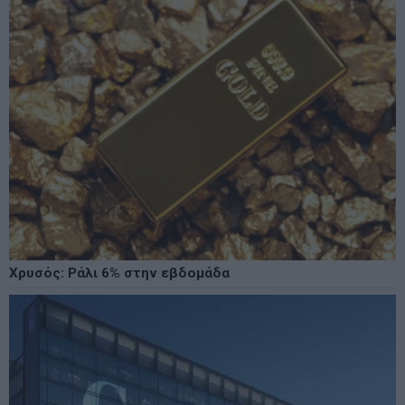
Χρυσός: Ράλι 6% στην εβδομάδα