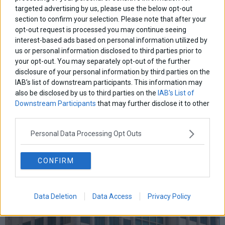
targeted advertising by us, please use the below opt-out
Χρηματιστηριο Αθηνων
αναπτυξη
γερμανια
αεπ
βουλη
αθλητικα
section to confirm your selection. Please note that after your
ελλαδα
εκλογες
δντ
εκτ
διαπραγματευση
εμπορευματα
opt-out request is processed you may continue seeing
επικαιροτητα
interest-based ads based on personal information utilized by
ευρωπαικα
επιχειρησεις
ευρω
ευρωζωνη
us or personal information disclosed to third parties prior to
ευρωπη
κορωνοιος
κοσμος
ηπα
χρηματιστηρια
κρουσματα
your opt-out. You may separately opt-out of the further
μητσοτακης
νδ
μεταρρυθμισεις
κυριακος μητσοτακης
μετρα
disclosure of your personal information by third parties on the
οικονομια
IAB’s list of downstream participants. This information may
ομολογα
ρωσια
πετρελαιο
πληθωρισμος
also be disclosed by us to third parties on the
IAB’s List of
συριζα
τσιπρας
τουρκια
τραπεζες
χρεος
Downstream Participants
that may further disclose it to other
χρηματιστηριο
third parties.
LATEST FROM BLOG
Personal Data Processing Opt Outs
CONFIRM
Data Deletion
Data Access
Privacy Policy