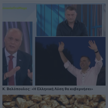
Κ. Βελόπουλος: «Η Ελληνική Λύση θα κυβερνήσει»