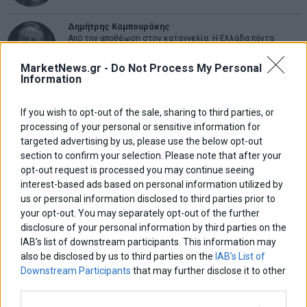
Δημήτρης Καμπουράκης
Από την αποθέωση στην καταγγελία: Η Ελλάδα πάντα
ψάχνει τον επόμενο Μεσσία
MarketNews.gr -
Do Not Process My Personal
Information
Νικόλαος Φουρτζής
MIT Sloan: Οι AI-driven επιχειρήσεις διαμορφώνουν το νέο
If you wish to opt-out of the sale, sharing to third parties, or
μοντέλο επιχειρηματικότητας
processing of your personal or sensitive information for
targeted advertising by us, please use the below opt-out
Θανάσης Κρητικός
section to confirm your selection. Please note that after your
Στις 11/12 το πρώτο ευρωπαϊκό ντέρμπι «αιωνίων»
opt-out request is processed you may continue seeing
interest-based ads based on personal information utilized by
us or personal information disclosed to third parties prior to
your opt-out. You may separately opt-out of the further
disclosure of your personal information by third parties on the
ΕΤΙΚΕΤΕΣ
IAB’s list of downstream participants. This information may
marketnews
also be disclosed by us to third parties on the
IAB’s List of
Αγορες
ΗΠΑ
nikkei
wall
eurobank
Ιταλια
Downstream Participants
that may further disclose it to other
Χρηματιστηριο Αθηνων
αναπτυξη
γερμανια
αεπ
βουλη
αθλητικα
third parties.
ελλαδα
εκλογες
δντ
εκτ
διαπραγματευση
εμπορευματα