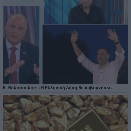
Κ. Βελόπουλος: «Η Ελληνική Λύση θα κυβερνήσει»