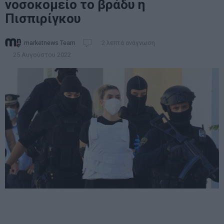
νοσοκομείο το βράδυ η
Πισπιρίγκου
marketnews Team
2 λεπτά ανάγνωση
25 Αυγούστου 2022