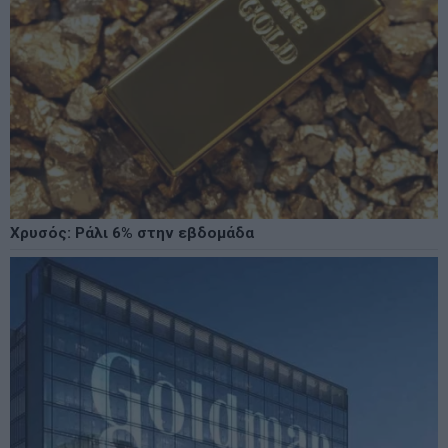
Χρυσός: Ράλι 6% στην εβδομάδα