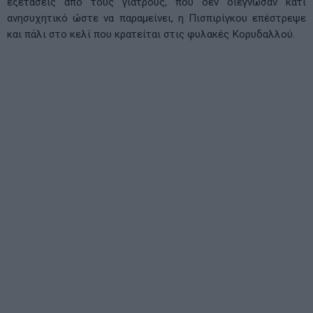
εξετάσεις από τους γιατρούς, που δεν διέγνωσαν κάτι
ανησυχητικό ώστε να παραμείνει, η Πισπιρίγκου επέστρεψε
και πάλι στο κελί που κρατείται στις φυλακές Κορυδαλλού.