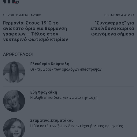
Πλοήγηση
ΠΡΟΗΓΟΥΜΕΝΟ ΑΡΘΡΟ
ΕΠΟΜΕΝΟ ΑΡΘΡΟ
Previous
Γερμανία: Στους 19°C το
“Συναγερμός” για
N
άρθρων
ανώτατο όριο για θέρμανση
επικίνδυνα καιρικά
post:
p
γραφείων – Τέλος στον
φαινόμενα σήμερα
νυκτερινό φωτισμό κτιρίων
ΑΡΘΡΟΓΡΑΦΟΙ
Ελευθερία Κούρταλη
Οι «τιμωροί» των ομολόγων επέστρεψαν
Εύη Φραγκάκη
Η αληθινή παιδεία ξεκινά από την ψυχή…
Σταματίνα Σταματάκου
Η βία κατά των ζώων δεν αντέχει βολικές ερμηνείες