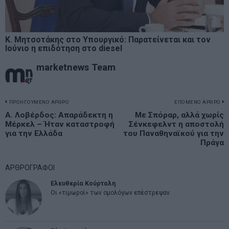
Κ. Μητσοτάκης στο Υπουργικό: Παρατείνεται και τον
Ιούνιο η επιδότηση στο diesel
marketnews Team
Πλοήγηση
ΠΡΟΗΓΟΥΜΕΝΟ ΑΡΘΡΟ
ΕΠΟΜΕΝΟ ΑΡΘΡΟ
Previous
Α. Λοβέρδος: Απαράδεκτη η
Με Σπόραρ, αλλά χωρίς
N
άρθρων
Μέρκελ – Ήταν καταστροφή
Σένκεφελντ η αποστολή
post:
p
για την Ελλάδα
του Παναθηναϊκού για την
Πράγα
ΑΡΘΡΟΓΡΑΦΟΙ
Ελευθερία Κούρταλη
Οι «τιμωροί» των ομολόγων επέστρεψαν