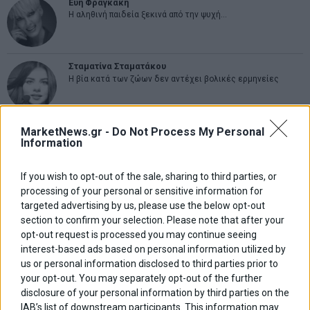
Εύη Φραγκάκη
Η αληθινή παιδεία ξεκινά από την ψυχή…
Σταματίνα Σταματάκου
Η βία κατά των ζώων δεν αντέχει βολικές ερμηνείες
Δημήτρης Καμπουράκης
MarketNews.gr -
Do Not Process My Personal
Information
Από την αποθέωση στην καταγγελία: Η Ελλάδα πάντα
ψάχνει τον επόμενο Μεσσία
If you wish to opt-out of the sale, sharing to third parties, or
processing of your personal or sensitive information for
Νικόλαος Φουρτζής
targeted advertising by us, please use the below opt-out
MIT Sloan: Οι AI-driven επιχειρήσεις διαμορφώνουν το νέο
μοντέλο επιχειρηματικότητας
section to confirm your selection. Please note that after your
opt-out request is processed you may continue seeing
interest-based ads based on personal information utilized by
Θανάσης Κρητικός
us or personal information disclosed to third parties prior to
Στις 11/12 το πρώτο ευρωπαϊκό ντέρμπι «αιωνίων»
your opt-out. You may separately opt-out of the further
disclosure of your personal information by third parties on the
IAB’s list of downstream participants. This information may