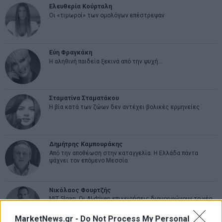
Ελευθερία Κούρταλη
Οι «τιμωροί» των ομολόγων επέστρεψαν
Εύη Φραγκάκη
Η αληθινή παιδεία ξεκινά από την ψυχή…
Σταματίνα Σταματάκου
Η βία κατά των ζώων δεν αντέχει βολικές ερμηνείες
Δημήτρης Καμπουράκης
Από την αποθέωση στην καταγγελία: Η Ελλάδα πάντα
ψάχνει τον επόμενο Μεσσία
Νικόλαος Φουρτζής
MIT Sloan: Οι AI-driven επιχειρήσεις διαμορφώνουν το νέο
μοντέλο επιχειρηματικότητας
MarketNews.gr -
Do Not Process My Personal