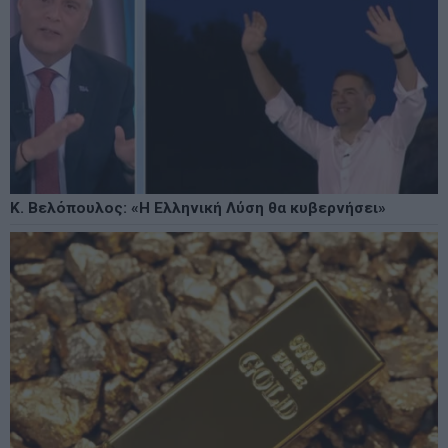
Κ. Βελόπουλος: «Η Ελληνική Λύση θα κυβερνήσει»