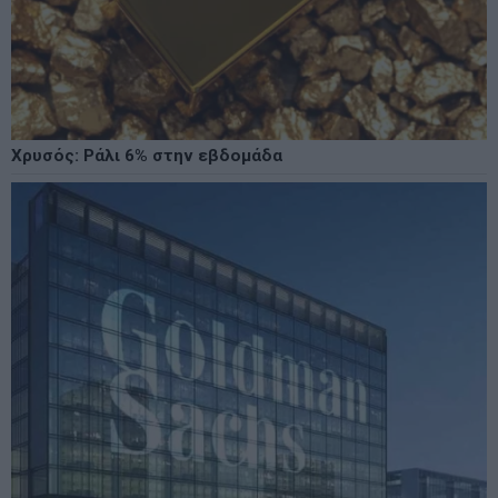
Χρυσός: Ράλι 6% στην εβδομάδα