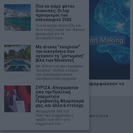
Πού να πάμε φέτος
διακοπές; Οι top
προορισμοί του
καλοκαιριού 2025
Το καλοκαίρι πλησιάζει και
όλοι αναζητούμε τον ιδανικό
προορισμό για να
ξεκουραστούμε,
Με drones “ενοχλούν”
την οικογένεια που
αγόρασε τη “ματωμένη”
βίλα των Μενέντεζ
Με drones και φωτογραφίες
“ενοχλεί” πλήθος κόσμου
την ιρανοαμερικανική
οικογένεια που αγόρασε
MIT Sloan: Οι AI-driven επιχειρήσεις διαμορφώνουν το
ΣΥΡΙΖΑ: Αποχώρησαν
νέο μοντέλο επιχειρηματικότητας
από την Πολιτική
Γραμματεία
Γεροβασίλη,Φλαμπουρά
©
2026
- marketnews.gr - All Rights Reserved
ρης, και άλλα 6 στελέχη
Αποχώρησε από την
Πολιτική Γραμματεία η
ΑΡΧΙΚΗ
ΟΙΚΟΝΟΜΙΑ
ΠΟΛΙΤΙΚΗ
ΑΓΟΡΕΣ
ΕΠΙΚΑΙΡΟΤΗΤΑ
ομάδα των «87» στο
AUTOMOTO
LIFESTYLE
κομματικό του