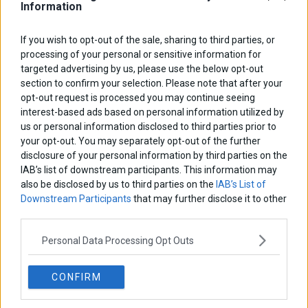
Information
Θανάσης Κρητικός
Στις 11/12 το πρώτο ευρωπαϊκό ντέρμπι «αιωνίων»
If you wish to opt-out of the sale, sharing to third parties, or
processing of your personal or sensitive information for
targeted advertising by us, please use the below opt-out
section to confirm your selection. Please note that after your
ΕΤΙΚΕΤΕΣ
opt-out request is processed you may continue seeing
interest-based ads based on personal information utilized by
marketnews
Αγορες
ΗΠΑ
nikkei
wall
eurobank
Ιταλια
us or personal information disclosed to third parties prior to
Χρηματιστηριο Αθηνων
αναπτυξη
γερμανια
αεπ
βουλη
your opt-out. You may separately opt-out of the further
αθλητικα
ελλαδα
disclosure of your personal information by third parties on the
εκλογες
δντ
εκτ
διαπραγματευση
εμπορευματα
IAB’s list of downstream participants. This information may
επικαιροτητα
ευρωπαικα
επιχειρησεις
also be disclosed by us to third parties on the
IAB’s List of
ευρω
ευρωζωνη
ευρωπη
Downstream Participants
that may further disclose it to other
κορωνοιος
κοσμος
ηπα
χρηματιστηρια
κρουσματα
third parties.
μητσοτακης
νδ
μεταρρυθμισεις
κυριακος μητσοτακης
μετρα
οικονομια
Personal Data Processing Opt Outs
ομολογα
ρωσια
πετρελαιο
πληθωρισμος
συριζα
τσιπρας
τουρκια
τραπεζες
χρεος
χρηματιστηριο
CONFIRM
LATEST FROM BLOG