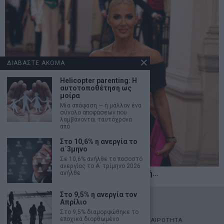
ΔΙΑΒΑΣΤΕ ΑΚΟΜΑ
Helicopter parenting: Η
αυτοτοποθέτηση ως
μοίρα
Mία απόφαση — ή μάλλον ένα
σύνολο αποφάσεων που
λαμβάνονται ταυτόχρονα
από
Στο 10,6% η ανεργία το
α΄3μηνο
Σε 10,6% ανήλθε το ποσοστό
ανεργίας το Α ́ τρίμηνο 2026
Η αληθινή παιδεία ξεκινά από την ψυχή…
ανήλθε
Στο 9,5% η ανεργία τον
©
2026
- marketnews.gr - All Rights Reserved
Απρίλιο
Στο 9,5% διαμορφώθηκε το
εποχικά διορθωμένο
ΑΡΧΙΚΗ
ΟΙΚΟΝΟΜΙΑ
ΠΟΛΙΤΙΚΗ
ΑΓΟΡΕΣ
ΕΠΙΚΑΙΡΟΤΗΤΑ