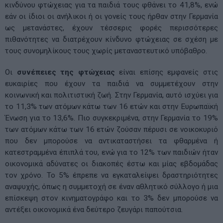
κινδύνου φτώχειας για τα παιδιά τους φθάνει το 41,8%, ενώ
εάν οι ίδιοι οι ανήλικοι ή οι γονείς τους ήρθαν στην Γερμανία
ως μετανάστες, έχουν τέσσερις φορές περισσότερες
πιθανότητες να διατρέχουν κίνδυνο φτώχειας σε σχέση με
τους συνομηλίκους τους χωρίς μεταναστευτικό υπόβαθρο.
Οι
συνέπειες της φτώχειας
είναι επίσης εμφανείς στις
ευκαιρίες που έχουν τα παιδιά να συμμετέχουν στην
κοινωνική και πολιτιστική ζωή. Στην Γερμανία, αυτό ισχύει για
το 11,3% των ατόμων κάτω των 16 ετών και στην Ευρωπαϊκή
Ένωση για το 13,6%. Πιο συγκεκριμένα, στην Γερμανία το 19%
των ατόμων κάτω των 16 ετών ζούσαν πέρυσι σε νοικοκυριό
που δεν μπορούσε να αντικαταστήσει τα φθαρμένα ή
κατεστραμμένα έπιπλά του, ενώ για το 12% των παιδιών ήταν
οικονομικά αδύνατες οι διακοπές έστω και μίας εβδομάδας
τον χρόνο. Το 5% έπρεπε να εγκαταλείψει δραστηριότητες
αναψυχής, όπως η συμμετοχή σε έναν αθλητικό σύλλογο ή μια
επίσκεψη στον κινηματογράφο και το 3% δεν μπορούσε να
αντέξει οικονομικά ένα δεύτερο ζευγάρι παπούτσια.