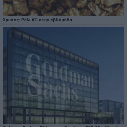
Χρυσός: Ράλι 6% στην εβδομάδα