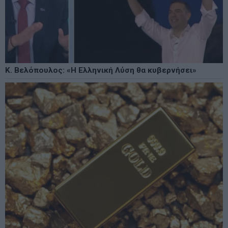
Κ. Βελόπουλος: «Η Ελληνική Λύση θα κυβερνήσει»