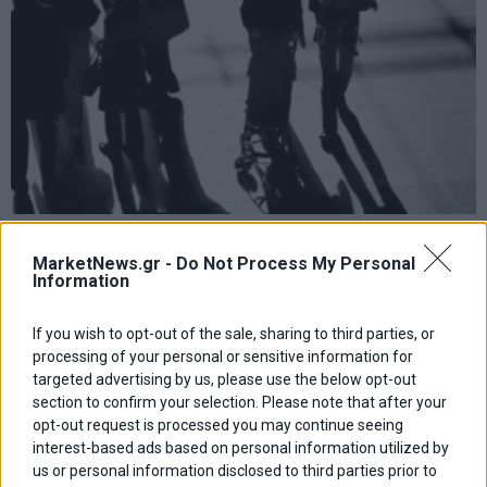
Στο 9,5% η ανεργία τον Απρίλιο
MarketNews.gr -
Do Not Process My Personal
marketnews Team
Information
If you wish to opt-out of the sale, sharing to third parties, or
Πλοήγηση
ΠΡΟΗΓΟΥΜΕΝΟ ΑΡΘΡΟ
ΕΠΟΜΕΝΟ ΑΡΘΡΟ
processing of your personal or sensitive information for
Previous
Eurobank: Αποκλιμάκωση
Morgan Stanley: Ισχυρή
N
targeted advertising by us, please use the below opt-out
άρθρων
του πληθωρισμού στην
ανάπτυξη 2% για την Ελλάδα
post:
p
section to confirm your selection. Please note that after your
Ελλάδα για τρίτο συνεχή
έως το 2027 – Σταθερή
opt-out request is processed you may continue seeing
μήνα λόγω υπηρεσιών και
οικονομία, σταθερό
interest-based ads based on personal information utilized by
ενέργειας
πολιτικό περιβάλλον
us or personal information disclosed to third parties prior to