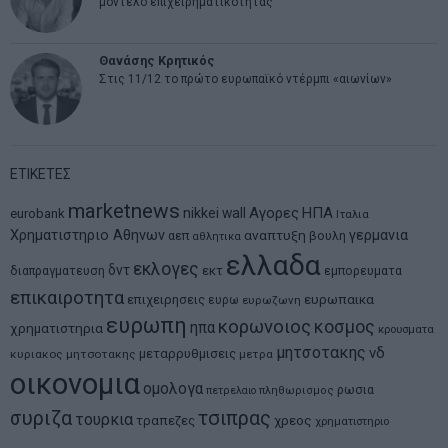
μοντέλο επιχειρηματικότητας
Θανάσης Κρητικός
Στις 11/12 το πρώτο ευρωπαϊκό ντέρμπι «αιωνίων»
ΕΤΙΚΕΤΕΣ
marketnews
Αγορες
ΗΠΑ
nikkei
wall
eurobank
Ιταλια
Χρηματιστηριο Αθηνων
αναπτυξη
γερμανια
αεπ
βουλη
αθλητικα
ελλαδα
εκλογες
δντ
εκτ
διαπραγματευση
εμπορευματα
επικαιροτητα
ευρωπαικα
επιχειρησεις
ευρω
ευρωζωνη
ευρωπη
κορωνοιος
κοσμος
ηπα
χρηματιστηρια
κρουσματα
μητσοτακης
νδ
μεταρρυθμισεις
κυριακος μητσοτακης
μετρα
οικονομια
ομολογα
ρωσια
πετρελαιο
πληθωρισμος
συριζα
τσιπρας
τουρκια
τραπεζες
χρεος
χρηματιστηριο