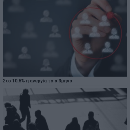
Στο 10,6% η ανεργία το α΄3μηνο