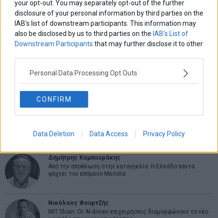
your opt-out. You may separately opt-out of the further
ΑΡΘΡΟΓΡΑΦΟΙ
disclosure of your personal information by third parties on the
Ελευθερία Κούρταλη
IAB’s list of downstream participants. This information may
Οι «τιμωροί» των ομολόγων επέστρεψαν
also be disclosed by us to third parties on the
IAB’s List of
Downstream Participants
that may further disclose it to other
third parties.
Εύη Φραγκάκη
Personal Data Processing Opt Outs
Η αληθινή παιδεία ξεκινά από την ψυχή…
CONFIRM
Σταματίνα Σταματάκου
Η βία κατά των ζώων δεν αντέχει βολικές ερμηνείες
Data Deletion
Data Access
Privacy Policy
Δημήτρης Καμπουράκης
Από την αποθέωση στην καταγγελία: Η Ελλάδα πάντα
ψάχνει τον επόμενο Μεσσία
Νικόλαος Φουρτζής
MIT Sloan: Οι AI-driven επιχειρήσεις διαμορφώνουν το νέο