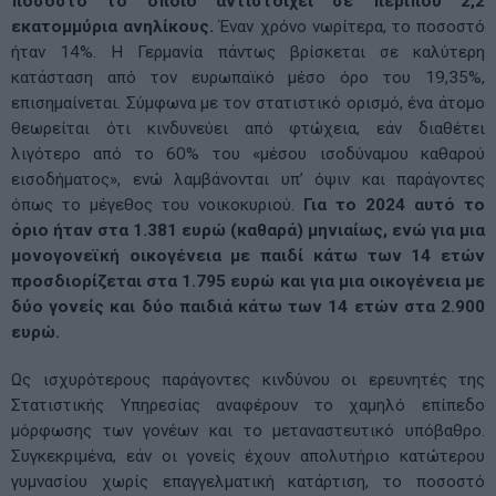
ποσοστό το οποίο αντιστοιχεί σε περίπου 2,2
εκατομμύρια ανηλίκους.
Έναν χρόνο νωρίτερα, το ποσοστό
ήταν 14%. Η Γερμανία πάντως βρίσκεται σε καλύτερη
κατάσταση από τον ευρωπαϊκό μέσο όρο του 19,35%,
επισημαίνεται. Σύμφωνα με τον στατιστικό ορισμό, ένα άτομο
θεωρείται ότι κινδυνεύει από φτώχεια, εάν διαθέτει
λιγότερο από το 60% του «μέσου ισοδύναμου καθαρού
εισοδήματος», ενώ λαμβάνονται υπ’ όψιν και παράγοντες
όπως το μέγεθος του νοικοκυριού.
Για το 2024 αυτό το
όριο ήταν στα 1.381 ευρώ (καθαρά) μηνιαίως, ενώ για μια
μονογονεϊκή οικογένεια με παιδί κάτω των 14 ετών
προσδιορίζεται στα 1.795 ευρώ και για μια οικογένεια με
δύο γονείς και δύο παιδιά κάτω των 14 ετών στα 2.900
ευρώ.
Ως ισχυρότερους παράγοντες κινδύνου οι ερευνητές της
Στατιστικής Υπηρεσίας αναφέρουν το χαμηλό επίπεδο
μόρφωσης των γονέων και το μεταναστευτικό υπόβαθρο.
Συγκεκριμένα, εάν οι γονείς έχουν απολυτήριο κατώτερου
γυμνασίου χωρίς επαγγελματική κατάρτιση, το ποσοστό