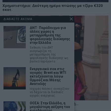
Χρηματιστήριο: Δεύτερη ημέρα πτώσης με τζίρο €320
εκατ.
ΔΙΑΒΑΣΤΕ ΑΚΟΜΑ
ΔΝΤ: Παράδειγμα για
άλλες χώρες η
μεταρρύθμιση της
φορολογικής διοίκησης
στην Ελλάδα
Έκθεση του ΔΝΤ
αναγνωρίζει τη
μεταρρύθμιση της
φορολογικής διοίκησης ως
βασικό παράγοντα
Ενεργειακό σοκ στις
αγορές: Brent και WTI
εκτοξεύονται λόγω
Ορμούζ και Μέσης
Ανατολής
Ισχυρές πιέσεις συνεχίζουν
να δέχονται οι διεθνείς
αγορές ενέργειας.
ΟΟΣΑ: Στην Ελλάδα, η
Η αληθινή παιδεία ξεκινά από την ψυχή…
μεγαλύτερη αύξηση του
εισοδήματος