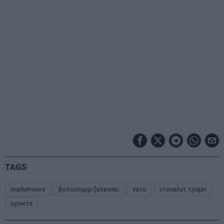
TAGS
marketnews
βολοντιμιρ ζελενσκι
νατο
ντοναλντ τραμπ
ορυκτα