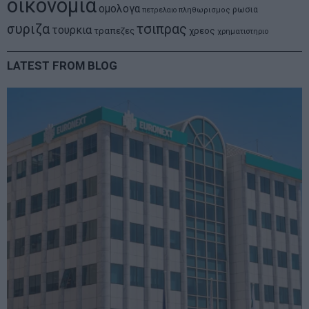
οικονομια
ομολογα
ρωσια
πετρελαιο
πληθωρισμος
συριζα
τσιπρας
τουρκια
τραπεζες
χρεος
χρηματιστηριο
LATEST FROM BLOG