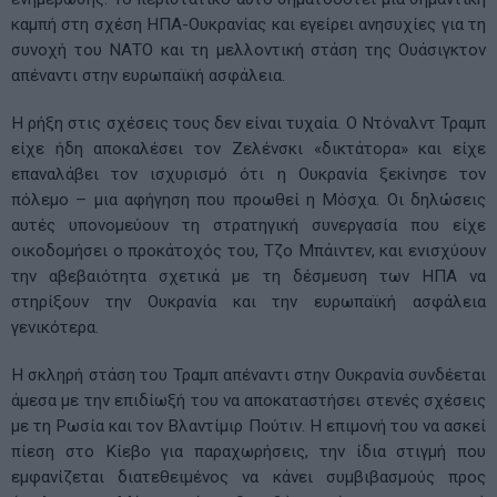
καμπή στη σχέση ΗΠΑ-Ουκρανίας και εγείρει ανησυχίες για τη
συνοχή του ΝΑΤΟ και τη μελλοντική στάση της Ουάσιγκτον
απέναντι στην ευρωπαϊκή ασφάλεια.
Η ρήξη στις σχέσεις τους δεν είναι τυχαία. Ο Ντόναλντ Τραμπ
είχε ήδη αποκαλέσει τον Ζελένσκι «δικτάτορα» και είχε
επαναλάβει τον ισχυρισμό ότι η Ουκρανία ξεκίνησε τον
πόλεμο – μια αφήγηση που προωθεί η Μόσχα. Οι δηλώσεις
αυτές υπονομεύουν τη στρατηγική συνεργασία που είχε
οικοδομήσει ο προκάτοχός του, Τζο Μπάιντεν, και ενισχύουν
την αβεβαιότητα σχετικά με τη δέσμευση των ΗΠΑ να
στηρίξουν την Ουκρανία και την ευρωπαϊκή ασφάλεια
γενικότερα.
Η σκληρή στάση του Τραμπ απέναντι στην Ουκρανία συνδέεται
άμεσα με την επιδίωξή του να αποκαταστήσει στενές σχέσεις
με τη Ρωσία και τον Βλαντίμιρ Πούτιν. Η επιμονή του να ασκεί
πίεση στο Κίεβο για παραχωρήσεις, την ίδια στιγμή που
εμφανίζεται διατεθειμένος να κάνει συμβιβασμούς προς