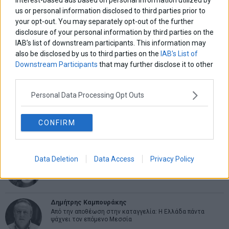
Previous
Αποκάλυψη: Κοκτέιλ
ΔΕΗ: «Παγώνει» τις τιμές
N
άρθρων
φαρμάκων ανιχνεύτηκε
στα πράσινα τιμολόγια και
post:
p
us or personal information disclosed to third parties prior to
στον Βασίλη Καλογήρου
τον Μάρτιο
your opt-out. You may separately opt-out of the further
disclosure of your personal information by third parties on the
IAB’s list of downstream participants. This information may
ΑΡΘΡΟΓΡΑΦΟΙ
also be disclosed by us to third parties on the
IAB’s List of
Ελευθερία Κούρταλη
Downstream Participants
that may further disclose it to other
Οι «τιμωροί» των ομολόγων επέστρεψαν
third parties.
Personal Data Processing Opt Outs
Εύη Φραγκάκη
Η αληθινή παιδεία ξεκινά από την ψυχή…
CONFIRM
Σταματίνα Σταματάκου
Data Deletion
Data Access
Privacy Policy
Η βία κατά των ζώων δεν αντέχει βολικές ερμηνείες
Δημήτρης Καμπουράκης
Από την αποθέωση στην καταγγελία: Η Ελλάδα πάντα
ψάχνει τον επόμενο Μεσσία