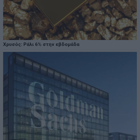
Χρυσός: Ράλι 6% στην εβδομάδα