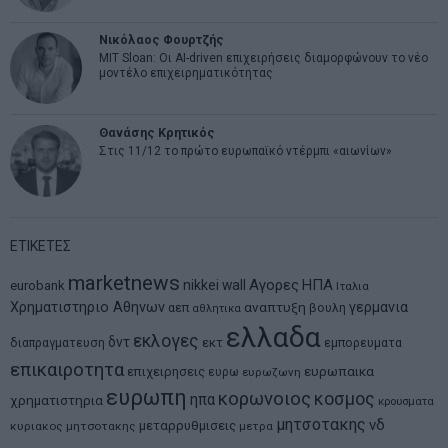
Νικόλαος Φουρτζής
MIT Sloan: Οι AI-driven επιχειρήσεις διαμορφώνουν το νέο
μοντέλο επιχειρηματικότητας
Θανάσης Κρητικός
Στις 11/12 το πρώτο ευρωπαϊκό ντέρμπι «αιωνίων»
ΕΤΙΚΕΤΕΣ
marketnews
Αγορες
ΗΠΑ
nikkei
wall
eurobank
Ιταλια
Χρηματιστηριο Αθηνων
αναπτυξη
γερμανια
αεπ
βουλη
αθλητικα
ελλαδα
εκλογες
δντ
εκτ
διαπραγματευση
εμπορευματα
επικαιροτητα
ευρωπαικα
επιχειρησεις
ευρω
ευρωζωνη
ευρωπη
κορωνοιος
κοσμος
ηπα
χρηματιστηρια
κρουσματα
μητσοτακης
νδ
μεταρρυθμισεις
κυριακος μητσοτακης
μετρα