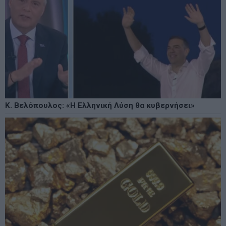
Κ. Βελόπουλος: «Η Ελληνική Λύση θα κυβερνήσει»