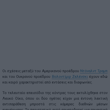
Οι σχέσεις μεταξύ του Αμερικανού προέδρου
Ντόναλντ Τραμπ
και του Ουκρανού προέδρου
Βολοντίμιρ Ζελένσκι
έχουν εδώ
και καιρό χαρακτηριστεί από εντάσεις και διαφωνίες.
Το τελευταίο επεισόδιο της κόντρας τους εκτυλίχθηκε στον
Λευκό Οίκο, όπου οι δύο ηγέτες είχαν μια έντονη λεκτική
αντιπαράθεση μπροστά στις κάμερες διεθνών μέσων
ενημέρωσης. Το περιστατικό αυτό σηματοδοτεί μια σημαντική