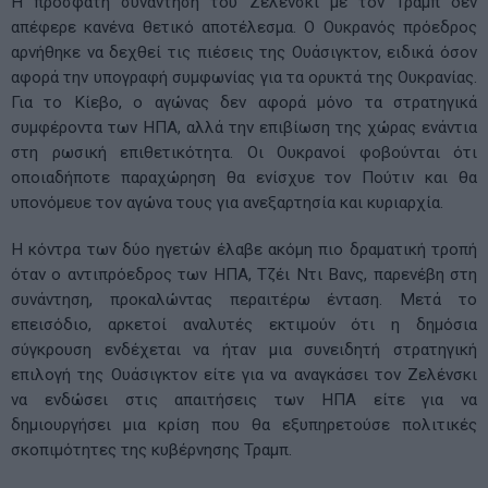
Η πρόσφατη συνάντηση του Ζελένσκι με τον Τραμπ δεν
απέφερε κανένα θετικό αποτέλεσμα. Ο Ουκρανός πρόεδρος
αρνήθηκε να δεχθεί τις πιέσεις της Ουάσιγκτον, ειδικά όσον
αφορά την υπογραφή συμφωνίας για τα ορυκτά της Ουκρανίας.
Για το Κίεβο, ο αγώνας δεν αφορά μόνο τα στρατηγικά
συμφέροντα των ΗΠΑ, αλλά την επιβίωση της χώρας ενάντια
στη ρωσική επιθετικότητα. Οι Ουκρανοί φοβούνται ότι
οποιαδήποτε παραχώρηση θα ενίσχυε τον Πούτιν και θα
υπονόμευε τον αγώνα τους για ανεξαρτησία και κυριαρχία.
Η κόντρα των δύο ηγετών έλαβε ακόμη πιο δραματική τροπή
όταν ο αντιπρόεδρος των ΗΠΑ, Τζέι Ντι Βανς, παρενέβη στη
συνάντηση, προκαλώντας περαιτέρω ένταση. Μετά το
επεισόδιο, αρκετοί αναλυτές εκτιμούν ότι η δημόσια
σύγκρουση ενδέχεται να ήταν μια συνειδητή στρατηγική
επιλογή της Ουάσιγκτον είτε για να αναγκάσει τον Ζελένσκι
να ενδώσει στις απαιτήσεις των ΗΠΑ είτε για να
δημιουργήσει μια κρίση που θα εξυπηρετούσε πολιτικές
σκοπιμότητες της κυβέρνησης Τραμπ.