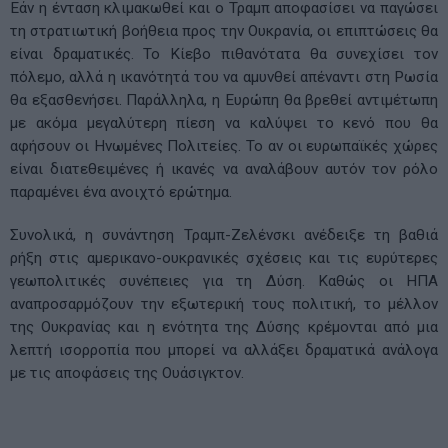
Εάν η ένταση κλιμακωθεί και ο Τραμπ αποφασίσει να παγώσει
τη στρατιωτική βοήθεια προς την Ουκρανία, οι επιπτώσεις θα
είναι δραματικές. Το Κίεβο πιθανότατα θα συνεχίσει τον
πόλεμο, αλλά η ικανότητά του να αμυνθεί απέναντι στη Ρωσία
θα εξασθενήσει. Παράλληλα, η Ευρώπη θα βρεθεί αντιμέτωπη
με ακόμα μεγαλύτερη πίεση να καλύψει το κενό που θα
αφήσουν οι Ηνωμένες Πολιτείες. Το αν οι ευρωπαϊκές χώρες
είναι διατεθειμένες ή ικανές να αναλάβουν αυτόν τον ρόλο
παραμένει ένα ανοιχτό ερώτημα.
Συνολικά, η συνάντηση Τραμπ-Ζελένσκι ανέδειξε τη βαθιά
ρήξη στις αμερικανο-ουκρανικές σχέσεις και τις ευρύτερες
γεωπολιτικές συνέπειες για τη Δύση. Καθώς οι ΗΠΑ
αναπροσαρμόζουν την εξωτερική τους πολιτική, το μέλλον
της Ουκρανίας και η ενότητα της Δύσης κρέμονται από μια
λεπτή ισορροπία που μπορεί να αλλάξει δραματικά ανάλογα
με τις αποφάσεις της Ουάσιγκτον.