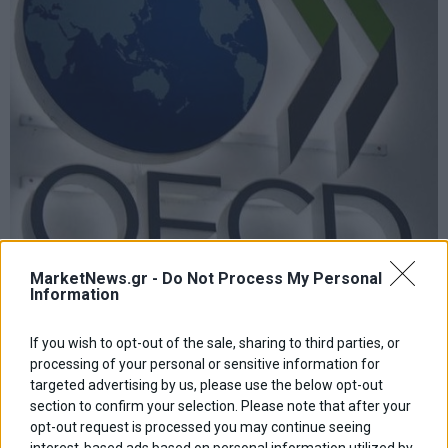
MarketNews.gr -
Do Not Process My Personal
Information
ΟΟΣΑ: Στην Ελλάδα, η μεγαλύτερη αύξηση του
εισοδήματος νοικοκυριών το δ’ τρίμηνο του 2025
If you wish to opt-out of the sale, sharing to third parties, or
marketnews Team
processing of your personal or sensitive information for
targeted advertising by us, please use the below opt-out
section to confirm your selection. Please note that after your
Πλοήγηση
opt-out request is processed you may continue seeing
ΠΡΟΗΓΟΥΜΕΝΟ ΑΡΘΡΟ
ΕΠΟΜΕΝΟ ΑΡΘΡΟ
interest-based ads based on personal information utilized by