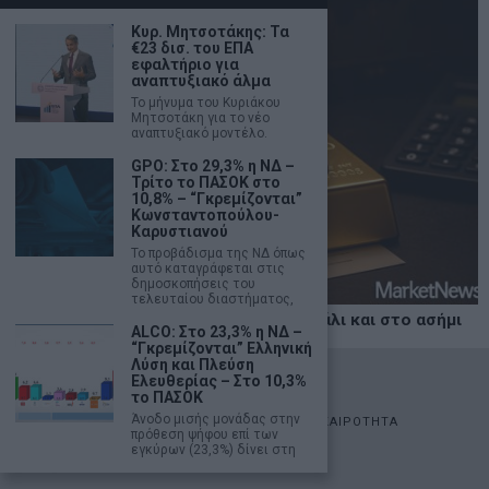
Κυρ. Μητσοτάκης: Τα
€23 δισ. του ΕΠΑ
εφαλτήριο για
αναπτυξιακό άλμα
Το μήνυμα του Κυριάκου
Μητσοτάκη για το νέο
αναπτυξιακό μοντέλο.
GPO: Στο 29,3% η ΝΔ –
Τρίτο το ΠΑΣΟΚ στο
10,8% – “Γκρεμίζονται”
Κωνσταντοπούλου-
Καρυστιανού
Το προβάδισμα της ΝΔ όπως
αυτό καταγράφεται στις
δημοσκοπήσεις του
τελευταίου διαστήματος,
Χρυσός: Άλμα πάνω από τα $4.160 – Ράλι και στο ασήμι
ALCO: Στο 23,3% η ΝΔ –
“Γκρεμίζονται” Ελληνική
Λύση και Πλεύση
©
2026
- marketnews.gr - All Rights Reserved
Ελευθερίας – Στο 10,3%
το ΠΑΣΟΚ
Άνοδο μισής μονάδας στην
ΑΡΧΙΚΗ
ΟΙΚΟΝΟΜΙΑ
ΠΟΛΙΤΙΚΗ
ΑΓΟΡΕΣ
ΕΠΙΚΑΙΡΟΤΗΤΑ
πρόθεση ψήφου επί των
AUTOMOTO
LIFESTYLE
εγκύρων (23,3%) δίνει στη