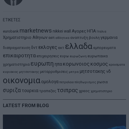
ΕΤΙΚΕΤΕΣ
marketnews
Αγορες
ΗΠΑ
nikkei
wall
eurobank
Ιταλια
Χρηματιστηριο Αθηνων
αναπτυξη
γερμανια
αεπ
βουλη
αθλητικα
ελλαδα
εκλογες
δντ
εκτ
διαπραγματευση
εμπορευματα
επικαιροτητα
ευρωπαικα
επιχειρησεις
ευρω
ευρωζωνη
ευρωπη
κορωνοιος
κοσμος
ηπα
χρηματιστηρια
κρουσματα
μητσοτακης
νδ
μεταρρυθμισεις
κυριακος μητσοτακης
μετρα
οικονομια
ομολογα
ρωσια
πετρελαιο
πληθωρισμος
συριζα
τσιπρας
τουρκια
τραπεζες
χρεος
χρηματιστηριο
LATEST FROM BLOG