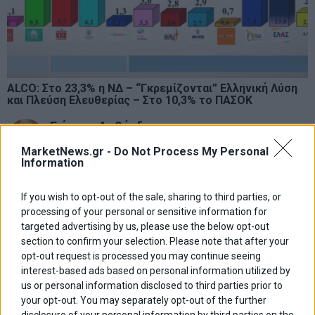
ALCO: Στο 23,3% η ΝΔ – “Γκρεμίζονται” Ελληνική Λύση
και Πλεύση Ελευθερίας – Στο 10,3% το ΠΑΣΟΚ
Γιάννης Λοβέρδος
MarketNews.gr -
Do Not Process My Personal
Information
Πλοήγηση
ΠΡΟΗΓΟΥΜΕΝΟ ΑΡΘΡΟ
ΕΠΟΜΕΝΟ ΑΡΘΡΟ
Previous
Ήρθε το Citroen C3 Aircross
Μειώθηκαν κατά 12,4% οι
N
If you wish to opt-out of the sale, sharing to third parties, or
άρθρων
εγγεγραμμένοι άνεργοι τον
post:
p
processing of your personal or sensitive information for
Απρίλιο
targeted advertising by us, please use the below opt-out
section to confirm your selection. Please note that after your
ΑΡΘΡΟΓΡΑΦΟΙ
opt-out request is processed you may continue seeing
interest-based ads based on personal information utilized by
Ελευθερία Κούρταλη
us or personal information disclosed to third parties prior to
Οι «τιμωροί» των ομολόγων επέστρεψαν
your opt-out. You may separately opt-out of the further
disclosure of your personal information by third parties on the