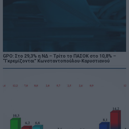
GPO: Στο 29,3% η ΝΔ – Τρίτο το ΠΑΣΟΚ στο 10,8% –
“Γκρεμίζονται” Κωνσταντοπούλου-Καρυστιανού