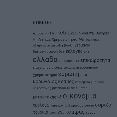
ΕΤΙΚΕΤΕΣ
marketnews
Αγορες
nikkei
wall
eurobank
ΗΠΑ
Χρηματιστηριο Αθηνων
αεπ
Ιταλια
αναπτυξη
γερμανια
βουλη
αθλητικα
εκλογες
δντ
εκτ
διαπραγματευση
ελλαδα
επικαιροτητα
εμπορευματα
ευρωπαικα
επιχειρησεις
ευρω
ευρωζωνη
ευρωπη
ηπα
χρηματιστηρια
κορωνοιος
κοσμος
κρουσματα
κυριακος
μεταρρυθμισεις
μητσοτακης
μετρα
οικονομια
μητσοτακης
νδ
συριζα
ομολογα
ρωσια
πετρελαιο
πληθωρισμος
τσιπρας
τουρκια
τραπεζες
χρεος