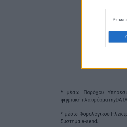
Persona
* μέσω Παρόχου Υπηρεσι
ψηφιακή πλατφόρμα myDΑΤΑ
* μέσω Φορολογικού Ηλεκτ
Σύστημα e-send.