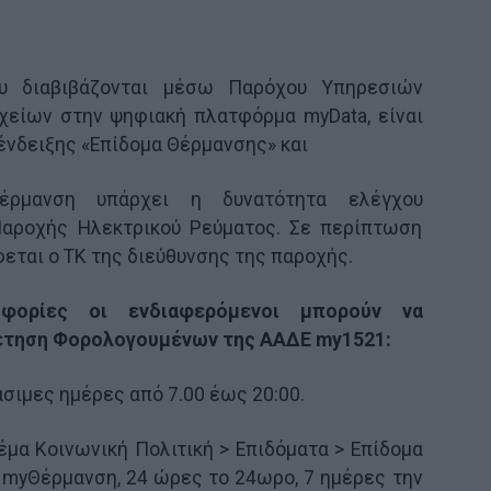
υ διαβιβάζονται μέσω Παρόχου Υπηρεσιών
χείων στην ψηφιακή πλατφόρμα myData, είναι
ένδειξης «Επίδομα Θέρμανσης» και
ρμανση υπάρχει η δυνατότητα ελέγχου
Παροχής Ηλεκτρικού Ρεύματος. Σε περίπτωση
εται ο ΤΚ της διεύθυνσης της παροχής.
οφορίες οι ενδιαφερόμενοι μπορούν να
έτηση Φορολογουμένων της ΑΑΔΕ my1521:
σιμες ημέρες από 7.00 έως 20:00.
έμα Κοινωνική Πολιτική > Επιδόματα > Eπίδομα
myΘέρμανση, 24 ώρες το 24ωρο, 7 ημέρες την