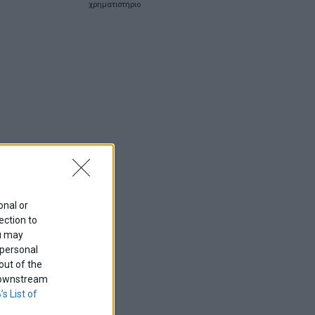
χρηματιστηριο
onal or
ection to
ou may
 personal
out of the
f downstream
’s List of