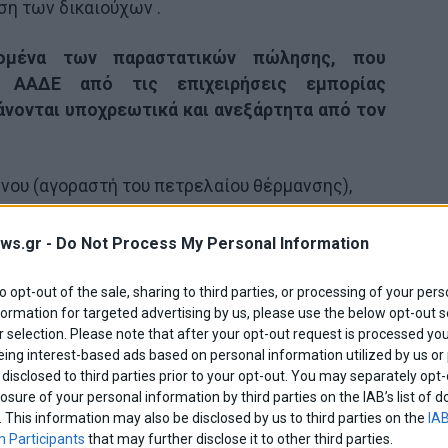
ση των δικαιούχων .
δομένα των παραστατικών πώλησης, που
ν ΑΑΔΕ από τις επιχειρήσεις εμπορίας
άνονται υποχρεωτικά και ανεξάρτητα από τον
νου (αγοραστή του πετρελαίου θέρμανσης),
καυσίμου (κωδικοί καυσίμου «30-Diesel Heating»
ws.gr -
Do Not Process My Personal Information
um») και
to opt-out of the sale, sharing to third parties, or processing of your pers
ρικού Ρεύματος (του αγοραστή του πετρελαίου
formation for targeted advertising by us, please use the below opt-out s
 selection. Please note that after your opt-out request is processed y
eing interest-based ads based on personal information utilized by us or
disclosed to third parties prior to your opt-out. You may separately opt-
ραστατικά διαβιβάζονται στην ΑΑΔΕ με δύο
losure of your personal information by third parties on the IAB’s list o
. This information may also be disclosed by us to third parties on the
IAB
 Participants
that may further disclose it to other third parties.