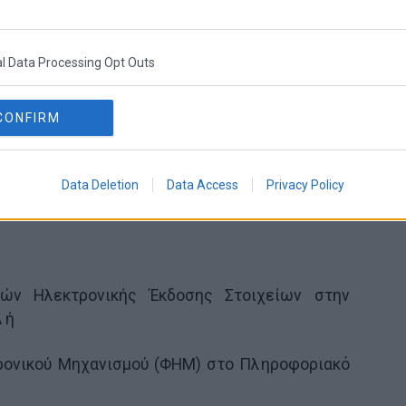
l Data Processing Opt Outs
CONFIRM
Data Deletion
Data Access
Privacy Policy
ών Ηλεκτρονικής Έκδοσης Στοιχείων στην
 ή
ρονικού Μηχανισμού (ΦΗΜ) στο Πληροφοριακό