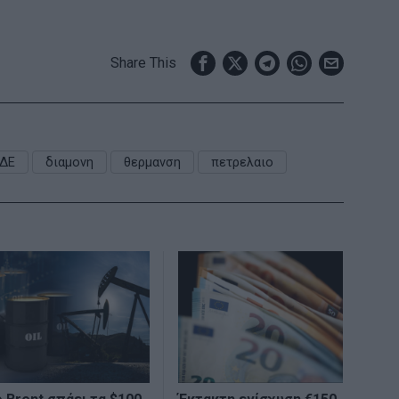
Share This
ΔΕ
διαμονη
θερμανση
πετρελαιο