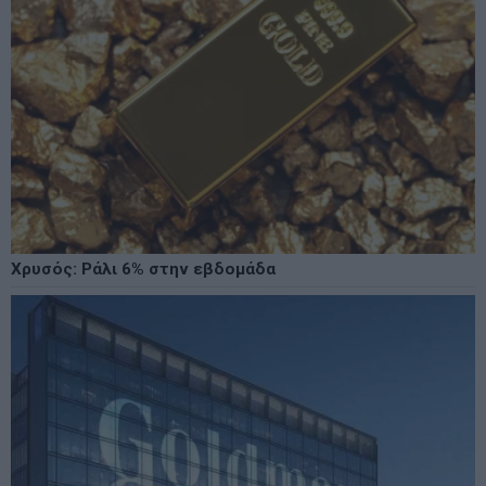
Χρυσός: Ράλι 6% στην εβδομάδα