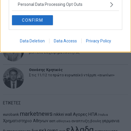
Personal Data Processing Opt Outs
Δημήτρης Καμπουράκης
CONFIRM
Από την αποθέωση στην καταγγελία: Η Ελλάδα πάντα
ψάχνει τον επόμενο Μεσσία
Data Deletion
Data Access
Privacy Policy
Νικόλαος Φουρτζής
MIT Sloan: Οι AI-driven επιχειρήσεις διαμορφώνουν το νέο
μοντέλο επιχειρηματικότητας
Θανάσης Κρητικός
Στις 11/12 το πρώτο ευρωπαϊκό ντέρμπι «αιωνίων»
ΕΤΙΚΕΤΕΣ
marketnews
Αγορες
ΗΠΑ
nikkei
wall
eurobank
Ιταλια
Χρηματιστηριο Αθηνων
αναπτυξη
γερμανια
αεπ
βουλη
αθλητικα
ελλαδα
εκλογες
δντ