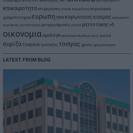
εκτ
διαπραγματευση
εμπορευματα
επικαιροτητα
ευρωπαικα
επιχειρησεις
ευρω
ευρωζωνη
ευρωπη
κορωνοιος
κοσμος
ηπα
χρηματιστηρια
κρουσματα
μητσοτακης
νδ
μεταρρυθμισεις
κυριακος μητσοτακης
μετρα
οικονομια
ομολογα
ρωσια
πετρελαιο
πληθωρισμος
συριζα
τσιπρας
τουρκια
τραπεζες
χρεος
χρηματιστηριο
LATEST FROM BLOG