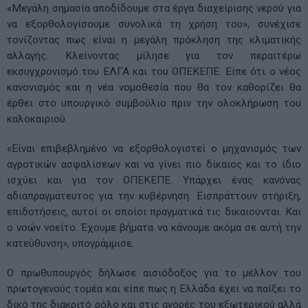
«Μεγάλη σημασία αποδίδουμε στα έργα διαχείρισης νερού για
να εξορθολογίσουμε συνολικά τη χρήση του», συνέχισε
τονίζοντας πως είναι η μεγάλη πρόκληση της κλιματικής
αλλαγής. Κλείνοντας μίλησε για τον περαιτέρω
εκσυγχρονισμό του ΕΛΓΑ και του ΟΠΕΚΕΠΕ. Είπε ότι ο νέος
κανονισμός και η νέα νομοθεσία που θα τον καθορίζει θα
έρθει στο υπουργικό συμβούλιο πριν την ολοκλήρωση του
καλοκαιριού.
«Είναι επιβεβλημένο να εξορθολογιστεί ο μηχανισμός των
αγροτικών ασφαλίσεων και να γίνει πιο δίκαιος και το ίδιο
ισχύει και για τον ΟΠΕΚΕΠΕ. Υπάρχει ένας κανόνας
αδιαπραγμάτευτος για την κυβέρνηση. Εισπράττουν στήριξη,
επιδοτήσεις, αυτοί οι οποίοι πραγματικά τις δικαιούνται. Και
ο νοών νοείτο. Έχουμε βήματα να κάνουμε ακόμα σε αυτή την
κατεύθυνση», υπογράμμισε.
Ο πρωθυπουργός δήλωσε αισιόδοξος για το μέλλον του
πρωτογενούς τομέα και είπε πως η Ελλάδα έχει να παίξει το
δικό της διακριτό ρόλο και στις αγορές του εξωτερικού αλλά