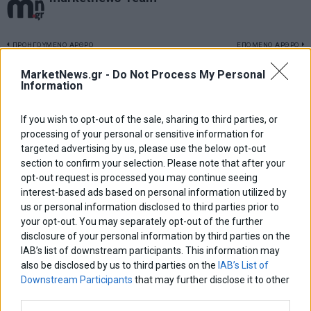
Πλοήγηση
ΠΡΟΗΓΟΥΜΕΝΟ ΑΡΘΡΟ
ΕΠΟΜΕΝΟ ΑΡΘΡΟ
Previous
Υποχωρεί το ευρώ έναντι
Στον Κορυδαλλό η πρώην
N
MarketNews.gr -
Do Not Process My Personal
άρθρων
του δολαρίου
σύζυγος και οι κόρες του
post:
p
Information
Απ. Λύτρα για να τον
επισκεφτούν
If you wish to opt-out of the sale, sharing to third parties, or
processing of your personal or sensitive information for
ΑΡΘΡΟΓΡΑΦΟΙ
targeted advertising by us, please use the below opt-out
Ελευθερία Κούρταλη
section to confirm your selection. Please note that after your
Οι «τιμωροί» των ομολόγων επέστρεψαν
opt-out request is processed you may continue seeing
interest-based ads based on personal information utilized by
us or personal information disclosed to third parties prior to
Εύη Φραγκάκη
your opt-out. You may separately opt-out of the further
Η αληθινή παιδεία ξεκινά από την ψυχή…
disclosure of your personal information by third parties on the
IAB’s list of downstream participants. This information may
also be disclosed by us to third parties on the
IAB’s List of
Downstream Participants
that may further disclose it to other
Σταματίνα Σταματάκου
third parties.
Η βία κατά των ζώων δεν αντέχει βολικές ερμηνείες