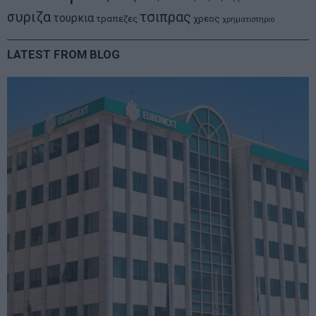
συριζα
τσιπρας
τουρκια
τραπεζες
χρεος
χρηματιστηριο
LATEST FROM BLOG