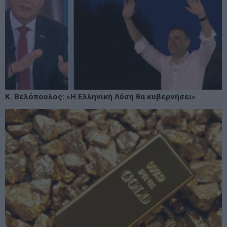
Κ. Βελόπουλος: «Η Ελληνική Λύση θα κυβερνήσει»