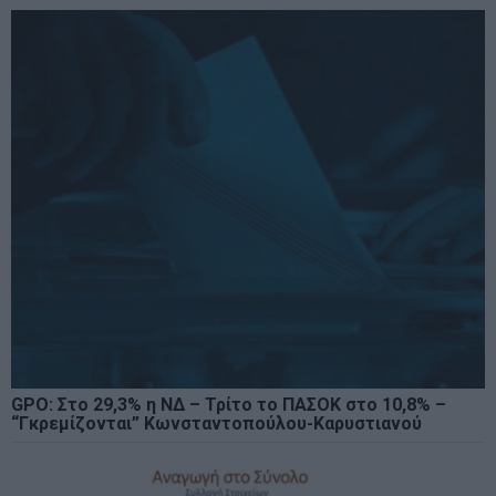
GPO: Στο 29,3% η ΝΔ – Τρίτο το ΠΑΣΟΚ στο 10,8% –
“Γκρεμίζονται” Κωνσταντοπούλου-Καρυστιανού