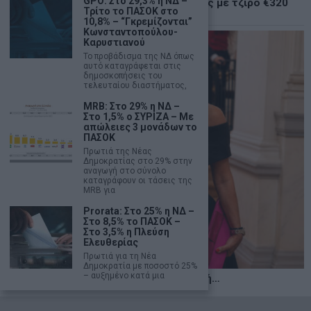
GPO: Στο 29,3% η ΝΔ –
Χρηματιστήριο: Δεύτερη ημέρα πτώσης με τζίρο €320
Τρίτο το ΠΑΣΟΚ στο
εκατ.
10,8% – “Γκρεμίζονται”
Κωνσταντοπούλου-
Καρυστιανού
Το προβάδισμα της ΝΔ όπως
αυτό καταγράφεται στις
δημοσκοπήσεις του
τελευταίου διαστήματος,
MRB: Στο 29% η ΝΔ –
Στο 1,5% ο ΣΥΡΙΖΑ – Με
απώλειες 3 μονάδων το
ΠΑΣΟΚ
Πρωτιά της Νέας
Δημοκρατίας στο 29% στην
αναγωγή στο σύνολο
καταγράφουν οι τάσεις της
MRB για
Prorata: Στο 25% η ΝΔ –
Στο 8,5% το ΠΑΣΟΚ –
Στο 3,5% η Πλεύση
Ελευθερίας
Πρωτιά για τη Νέα
Δημοκρατία με ποσοστό 25%
– αυξημένο κατά μια
Η αληθινή παιδεία ξεκινά από την ψυχή…