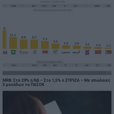
MRB: Στο 29% η ΝΔ – Στο 1,5% ο ΣΥΡΙΖΑ – Με απώλειες
3 μονάδων το ΠΑΣΟΚ