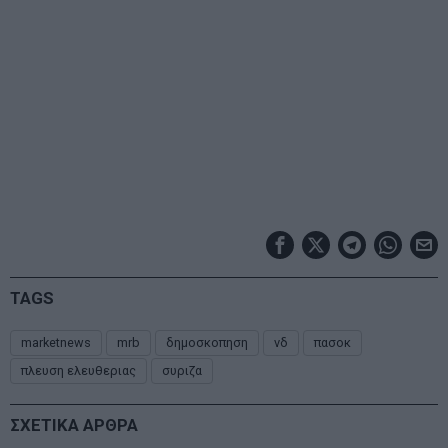
TAGS
marketnews
mrb
δημοσκοπηση
νδ
πασοκ
πλευση ελευθεριας
συριζα
ΣΧΕΤΙΚΑ ΑΡΘΡΑ