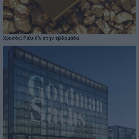
Χρυσός: Ράλι 6% στην εβδομάδα