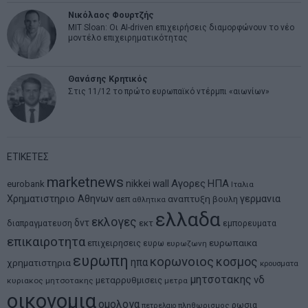
Νικόλαος Φουρτζής
MIT Sloan: Οι AI-driven επιχειρήσεις διαμορφώνουν το νέο
μοντέλο επιχειρηματικότητας
Θανάσης Κρητικός
Στις 11/12 το πρώτο ευρωπαϊκό ντέρμπι «αιωνίων»
ΕΤΙΚΕΤΕΣ
marketnews
Αγορες
ΗΠΑ
nikkei
wall
eurobank
Ιταλια
Χρηματιστηριο Αθηνων
αναπτυξη
γερμανια
αεπ
βουλη
αθλητικα
ελλαδα
εκλογες
δντ
εκτ
διαπραγματευση
εμπορευματα
επικαιροτητα
ευρωπαικα
επιχειρησεις
ευρω
ευρωζωνη
ευρωπη
κορωνοιος
κοσμος
ηπα
χρηματιστηρια
κρουσματα
μητσοτακης
νδ
μεταρρυθμισεις
κυριακος μητσοτακης
μετρα
οικονομια
ομολογα
ρωσια
πετρελαιο
πληθωρισμος