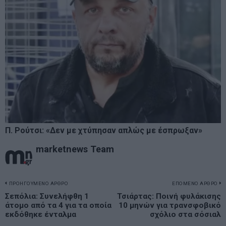
Π. Ρούτσι: «Δεν με χτύπησαν απλώς με έσπρωξαν»
marketnews Team
Πλοήγηση
ΠΡΟΗΓΟΥΜΕΝΟ ΑΡΘΡΟ
ΕΠΟΜΕΝΟ ΑΡΘΡΟ
Previous
Σεπόλια: Συνελήφθη 1
Τσιάρτας: Ποινή φυλάκισης
N
άρθρων
άτομο από τα 4 για τα οποία
10 μηνών για τρανσφοβικό
post:
p
εκδόθηκε ένταλμα
σχόλιο στα σόσιαλ