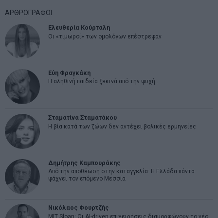
ΑΡΘΡΟΓΡΑΦΟΙ
Ελευθερία Κούρταλη
Οι «τιμωροί» των ομολόγων επέστρεψαν
Εύη Φραγκάκη
Η αληθινή παιδεία ξεκινά από την ψυχή…
Σταματίνα Σταματάκου
Η βία κατά των ζώων δεν αντέχει βολικές ερμηνείες
Δημήτρης Καμπουράκης
Από την αποθέωση στην καταγγελία: Η Ελλάδα πάντα
ψάχνει τον επόμενο Μεσσία
Νικόλαος Φουρτζής
MIT Sloan: Οι AI-driven επιχειρήσεις διαμορφώνουν το νέο