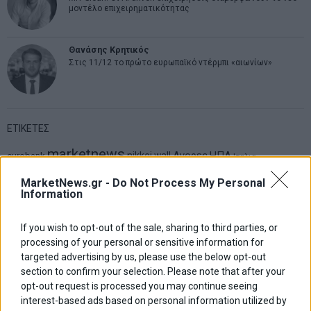
μοντέλο επιχειρηματικότητας
Θανάσης Κρητικός
Στις 11/12 το πρώτο ευρωπαϊκό ντέρμπι «αιωνίων»
ΕΤΙΚΕΤΕΣ
marketnews
Αγορες
ΗΠΑ
nikkei
wall
eurobank
Ιταλια
Χρηματιστηριο Αθηνων
αναπτυξη
γερμανια
αεπ
βουλη
αθλητικα
MarketNews.gr -
Do Not Process My Personal
ελλαδα
εκλογες
Information
δντ
εκτ
διαπραγματευση
εμπορευματα
επικαιροτητα
ευρωπαικα
επιχειρησεις
ευρω
ευρωζωνη
If you wish to opt-out of the sale, sharing to third parties, or
ευρωπη
κορωνοιος
κοσμος
ηπα
χρηματιστηρια
κρουσματα
processing of your personal or sensitive information for
μητσοτακης
νδ
μεταρρυθμισεις
κυριακος μητσοτακης
μετρα
targeted advertising by us, please use the below opt-out
οικονομια
section to confirm your selection. Please note that after your
ομολογα
ρωσια
πετρελαιο
πληθωρισμος
opt-out request is processed you may continue seeing
συριζα
τσιπρας
τουρκια
τραπεζες
χρεος
χρηματιστηριο
interest-based ads based on personal information utilized by