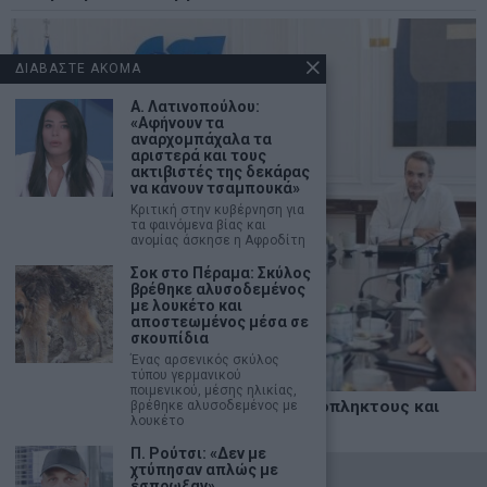
ΔΙΑΒΑΣΤΕ ΑΚΟΜΑ
Α. Λατινοπούλου:
«Αφήνουν τα
αναρχομπάχαλα τα
αριστερά και τους
ακτιβιστές της δεκάρας
να κάνουν τσαμπουκά»
Κριτική στην κυβέρνηση για
τα φαινόμενα βίας και
ανομίας άσκησε η Αφροδίτη
Σοκ στο Πέραμα: Σκύλος
βρέθηκε αλυσοδεμένος
με λουκέτο και
αποστεωμένος μέσα σε
σκουπίδια
Ένας αρσενικός σκύλος
τύπου γερμανικού
ποιμενικού, μέσης ηλικίας,
Δυτική Αττική: Άμεση στήριξη σε πυρόπληκτους και
βρέθηκε αλυσοδεμένος με
λουκέτο
επιχειρήσεις
Π. Ρούτσι: «Δεν με
χτύπησαν απλώς με
©
2026
- marketnews.gr - All Rights Reserved
έσπρωξαν»