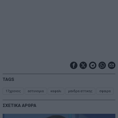
TAGS
17χρονος
αστυνομια
κεφαλι
μανδρα αττικης
σφαιρα
ΣΧΕΤΙΚΑ ΑΡΘΡΑ