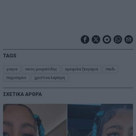
TAGS
γιαγια
νικος μουρατιδης
ομοφυλα ζευγαρια
παιδι
παχυσαρκο
χριστινα λαμπιρη
ΣΧΕΤΙΚΑ ΑΡΘΡΑ