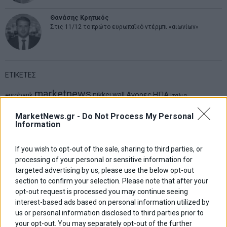
Θανάσης Κρητικός
Στις 11/12 το πρώτο ευρωπαϊκό ντέρμπι «αιωνίων»
ΕΤΙΚΕΤΕΣ
marketnews
Αγορες
ΗΠΑ
nikkei
wall
eurobank
Ιταλια
Χρηματιστηριο Αθηνων
αναπτυξη
γερμανια
αεπ
βουλη
αθλητικα
MarketNews.gr -
Do Not Process My Personal
ελλαδα
εκλογες
Information
δντ
εκτ
διαπραγματευση
εμπορευματα
επικαιροτητα
ευρωπαικα
επιχειρησεις
ευρω
ευρωζωνη
If you wish to opt-out of the sale, sharing to third parties, or
ευρωπη
κορωνοιος
κοσμος
ηπα
χρηματιστηρια
κρουσματα
processing of your personal or sensitive information for
μητσοτακης
νδ
μεταρρυθμισεις
κυριακος μητσοτακης
μετρα
targeted advertising by us, please use the below opt-out
οικονομια
section to confirm your selection. Please note that after your
ομολογα
ρωσια
πετρελαιο
πληθωρισμος
opt-out request is processed you may continue seeing
συριζα
τσιπρας
τουρκια
τραπεζες
χρεος
χρηματιστηριο
interest-based ads based on personal information utilized by
us or personal information disclosed to third parties prior to
your opt-out. You may separately opt-out of the further
LATEST FROM BLOG