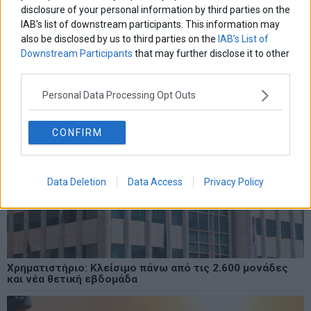
disclosure of your personal information by third parties on the
IAB’s list of downstream participants. This information may
also be disclosed by us to third parties on the
IAB’s List of
Downstream Participants
that may further disclose it to other
third parties.
Personal Data Processing Opt Outs
CONFIRM
Data Deletion
Data Access
Privacy Policy
Χρηματιστήριο: Κλείσιμο πάνω από τις 2.600 μονάδες
και νέα θετική εβδομάδα