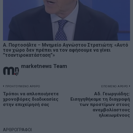
Α. Πορτοσάλτε – Μνημείο Αγνώστου Στρατιώτη: «Αυτό
τον χώρο δεν πρέπει να τον αφήσουμε να γίνει
”τσαντιροκατάσταση”»
marketnews Team
Πλοήγηση
ΠΡΟΗΓΟΥΜΕΝΟ ΑΡΘΡΟ
ΕΠΟΜΕΝΟ ΑΡΘΡΟ
Previous
Τρόποι να απλοποιήσετε
Αδ. Γεωργιάδης:
N
άρθρων
χρονοβόρες διαδικασίες
Εισηγηθήκαμε τη διαγραφή
post:
p
στην επιχείρησή σας
των προστίμων στους
ανεμβολίαστους
ηλικιωμένους
ΑΡΘΡΟΓΡΑΦΟΙ