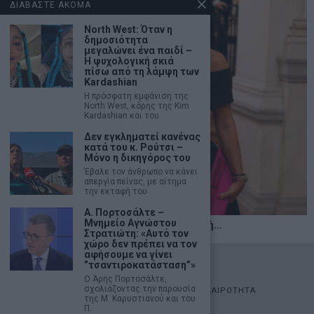
ΔΙΑΒΑΣΤΕ ΑΚΟΜΑ
North West: Όταν η
δημοσιότητα
μεγαλώνει ένα παιδί –
Η ψυχολογική σκιά
πίσω από τη λάμψη των
Kardashian
Η πρόσφατη εμφάνιση της
North West, κόρης της Kim
Kardashian και του
Δεν εγκληματεί κανένας
κατά του κ. Ρούτσι –
Μόνο η δικηγόρος του
Έβαλε τον άνθρωπο να κάνει
απεργία πείνας, με αίτημα
την εκταφή του
Α. Πορτοσάλτε –
Μνημείο Αγνώστου
Η αληθινή παιδεία ξεκινά από την ψυχή…
Στρατιώτη: «Αυτό τον
χώρο δεν πρέπει να τον
αφήσουμε να γίνει
©
2026
- marketnews.gr - All Rights Reserved
”τσαντιροκατάσταση”»
Ο Άρης Πορτοσάλτε,
σχολιάζοντας την παρουσία
ΑΡΧΙΚΗ
ΟΙΚΟΝΟΜΙΑ
ΠΟΛΙΤΙΚΗ
ΑΓΟΡΕΣ
ΕΠΙΚΑΙΡΟΤΗΤΑ
της Μ. Καρυστιανού και του
AUTOMOTO
LIFESTYLE
Π.