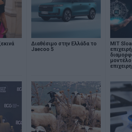
ξεκινά
Διαθέσιμο στην Ελλάδα το
MIT Sloan
Jaecoo 5
επιχειρή
διαμορφ
μοντέλο
επιχειρ