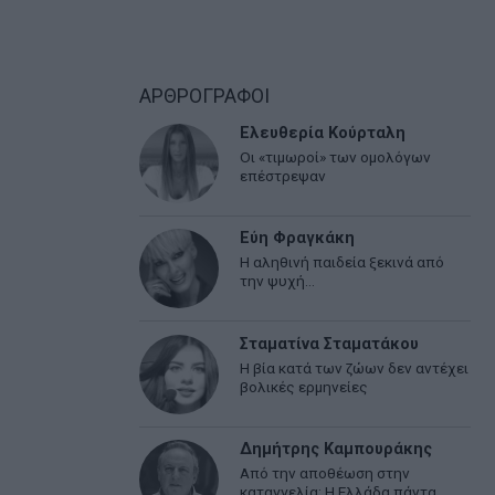
ΑΡΘΡΟΓΡΑΦΟΙ
Ελευθερία Κούρταλη
Οι «τιμωροί» των ομολόγων
επέστρεψαν
Εύη Φραγκάκη
Η αληθινή παιδεία ξεκινά από
την ψυχή…
Σταματίνα Σταματάκου
Η βία κατά των ζώων δεν αντέχει
βολικές ερμηνείες
Δημήτρης Καμπουράκης
Από την αποθέωση στην
καταγγελία: Η Ελλάδα πάντα