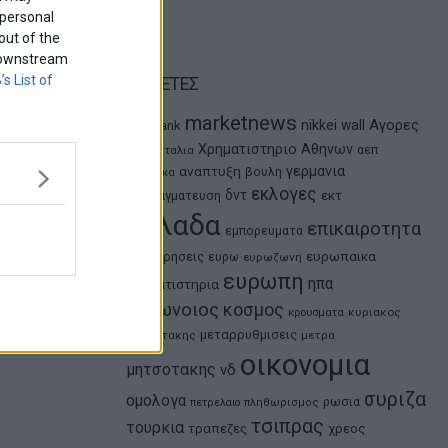
 personal
out of the
f downstream
’s List of
ΕΤΙΚΕΤΕΣ
marketnews
Αγορες
nikkei
wall
eurobank
ΗΠΑ
Χρηματιστηριο Αθηνων
αεπ
Ιταλια
αναπτυξη
γερμανια
βουλη
αθλητικα
εκλογες
δντ
εκτ
διαπραγματευση
ελλαδα
επικαιροτητα
εμπορευματα
ευρωπαικα
επιχειρησεις
ευρω
ευρωζωνη
ευρωπη
ηπα
χρηματιστηρια
κορωνοιος
κοσμος
κρουσματα
κυριακος
μεταρρυθμισεις
μητσοτακης
μετρα
οικονομια
μητσοτακης
νδ
συριζα
ομολογα
ρωσια
πετρελαιο
πληθωρισμος
τσιπρας
τουρκια
τραπεζες
χρεος