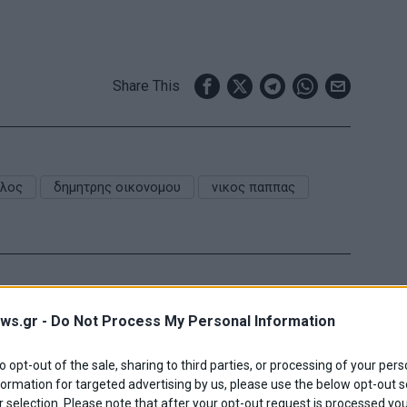
Share This
υλος
δημητρης οικονομου
νικος παππας
ws.gr -
Do Not Process My Personal Information
to opt-out of the sale, sharing to third parties, or processing of your pers
formation for targeted advertising by us, please use the below opt-out s
 selection. Please note that after your opt-out request is processed y