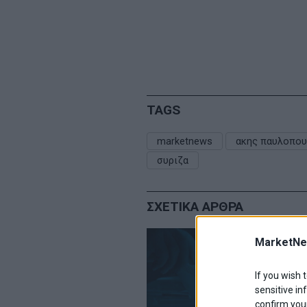
TAGS
marketnews
ακης παυλοπο
συριζα
ΣΧΕΤΙΚΑ ΑΡΘΡΑ
MarketNe
If you wish 
sensitive in
confirm your