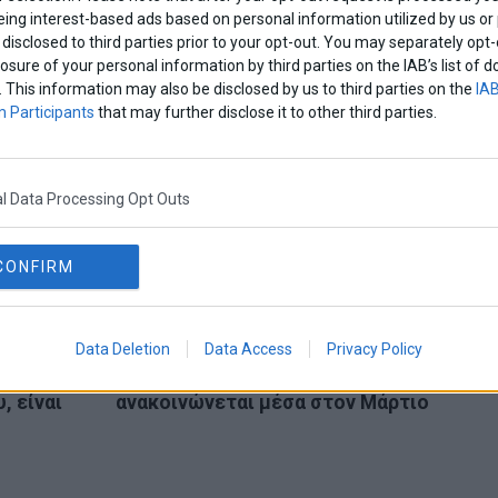
eing interest-based ads based on personal information utilized by us or
disclosed to third parties prior to your opt-out. You may separately opt-
 Μπάρκας για την
Π. Μαρινάκης: «Ακούω
losure of your personal information by third parties on the IAB’s list o
άθοδο του ΣΥΡΙΖΑ
βερεσέ όσα λέει ο
. This information may also be disclosed by us to third parties on the
IAB
ις εκλογές: «Ο
Τσίπρας – Έβαλε πάνω
 Participants
that may further disclose it to other third parties.
ΡΙΖΑ δεν μπορεί να
από τριάντα νέους
νηθεί αντιπαραθετικά
φόρους»
 τον Τσίπρα»
l Data Processing Opt Outs
 Team
CONFIRM
ΕΠΟΜΕΝΟ ΑΡΘΡΟ
Data Deletion
Data Access
Privacy Policy
ίναι
«Κλειδώνει» η αύξηση του
Next
ροτάνε
κατώτατου μισθού και
post:
, είναι
ανακοινώνεται μέσα στον Μάρτιο