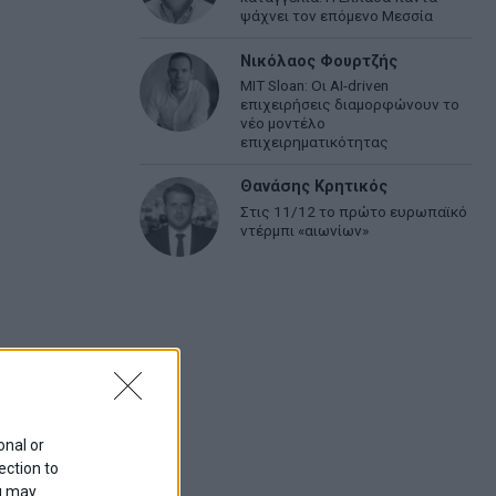
ψάχνει τον επόμενο Μεσσία
Νικόλαος Φουρτζής
MIT Sloan: Οι AI-driven
επιχειρήσεις διαμορφώνουν το
νέο μοντέλο
επιχειρηματικότητας
Θανάσης Κρητικός
Στις 11/12 το πρώτο ευρωπαϊκό
ντέρμπι «αιωνίων»
onal or
ection to
ou may