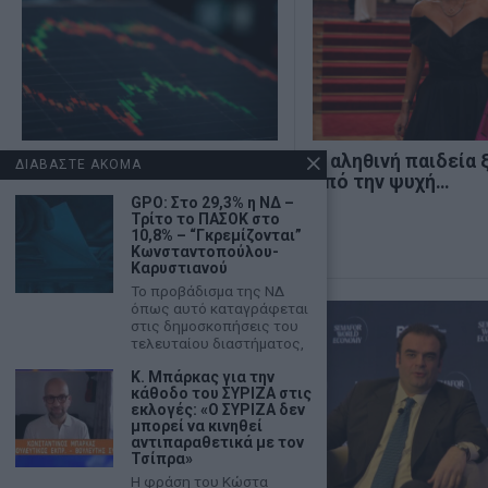
Χρηματιστήριο: Δεύτερη
Η αληθινή παιδεία 
ΔΙΑΒΑΣΤΕ ΑΚΟΜΑ
ημέρα πτώσης με τζίρο
από την ψυχή…
€320 εκατ.
GPO: Στο 29,3% η ΝΔ –
Τρίτο το ΠΑΣΟΚ στο
10,8% – “Γκρεμίζονται”
Κωνσταντοπούλου-
Καρυστιανού
Το προβάδισμα της ΝΔ
όπως αυτό καταγράφεται
στις δημοσκοπήσεις του
τελευταίου διαστήματος,
Κ. Μπάρκας για την
κάθοδο του ΣΥΡΙΖΑ στις
εκλογές: «Ο ΣΥΡΙΖΑ δεν
μπορεί να κινηθεί
αντιπαραθετικά με τον
Τσίπρα»
Η φράση του Κώστα