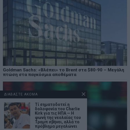
Goldman Sachs: «Βλέπει» το Brent στα $80-90 – Μεγάλη
πτώση στα παγκόσμια αποθέματα
ΔΙΑΒΑΣΤΕ ΑΚΟΜΑ
Τί σηματοδοτεί η
δολοφονία του Charlie
Kirk για τις ΗΠΑ — Η
φωνή της νεολαίας του
Τραμπ σβήνει, αλλά το
πρόβλημα μεγαλώνει