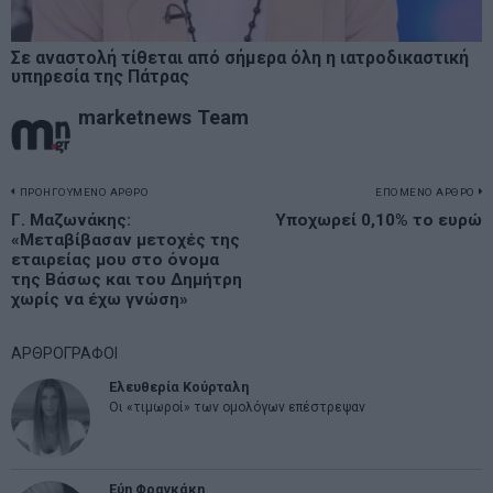
Σε αναστολή τίθεται από σήμερα όλη η ιατροδικαστική
υπηρεσία της Πάτρας
marketnews Team
Πλοήγηση
ΠΡΟΗΓΟΥΜΕΝΟ ΑΡΘΡΟ
ΕΠΟΜΕΝΟ ΑΡΘΡΟ
Previous
Γ. Μαζωνάκης:
Υποχωρεί 0,10% το ευρώ
N
άρθρων
«Μεταβίβασαν μετοχές της
post:
p
εταιρείας μου στο όνομα
της Βάσως και του Δημήτρη
χωρίς να έχω γνώση»
ΑΡΘΡΟΓΡΑΦΟΙ
Ελευθερία Κούρταλη
Οι «τιμωροί» των ομολόγων επέστρεψαν
Εύη Φραγκάκη