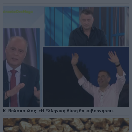
Κ. Βελόπουλος: «Η Ελληνική Λύση θα κυβερνήσει»