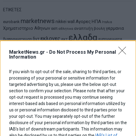
ΕΤΙΚΕΤΕΣ
marketnews
Αγορες
ΗΠΑ
nikkei
wall
eurobank
Ιταλια
Χρηματιστηριο Αθηνων
αναπτυξη
γερμανια
αεπ
βουλη
αθλητικα
ελλαδα
εκλογες
δντ
εκτ
διαπραγματευση
εμπορευματα
επικαιροτητα
ευρωπαικα
επιχειρησεις
ευρω
ευρωζωνη
MarketNews.gr -
Do Not Process My Personal
ευρωπη
κορωνοιος
κοσμος
ηπα
Information
χρηματιστηρια
κρουσματα
μητσοτακης
νδ
μεταρρυθμισεις
κυριακος μητσοτακης
μετρα
οικονομια
If you wish to opt-out of the sale, sharing to third parties, or
ομολογα
ρωσια
πετρελαιο
πληθωρισμος
processing of your personal or sensitive information for
συριζα
τσιπρας
τουρκια
targeted advertising by us, please use the below opt-out
τραπεζες
χρεος
χρηματιστηριο
section to confirm your selection. Please note that after your
opt-out request is processed you may continue seeing
LATEST FROM BLOG
interest-based ads based on personal information utilized by
us or personal information disclosed to third parties prior to
your opt-out. You may separately opt-out of the further
disclosure of your personal information by third parties on the
IAB’s list of downstream participants. This information may
also be disclosed by us to third parties on the
IAB’s List of