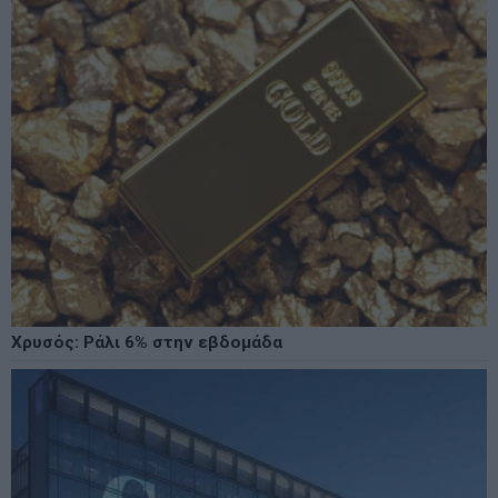
Χρυσός: Ράλι 6% στην εβδομάδα