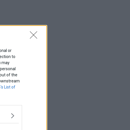
onal or
ection to
ou may
 personal
out of the
f downstream
’s List of