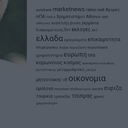
marketnews
Αγορες
nikkei
wall
eurobank
ΗΠΑ
Χρηματιστηριο Αθηνων
αεπ
Ιταλια
αναπτυξη
γερμανια
βουλη
αθλητικα
εκλογες
δντ
εκτ
διαπραγματευση
ελλαδα
επικαιροτητα
εμπορευματα
ευρωπαικα
επιχειρησεις
ευρω
ευρωζωνη
ευρωπη
ηπα
χρηματιστηρια
κορωνοιος
κοσμος
κρουσματα
κυριακος
μεταρρυθμισεις
μητσοτακης
μετρα
οικονομια
μητσοτακης
νδ
συριζα
ομολογα
ρωσια
πετρελαιο
πληθωρισμος
τσιπρας
τουρκια
τραπεζες
χρεος
χρηματιστηριο