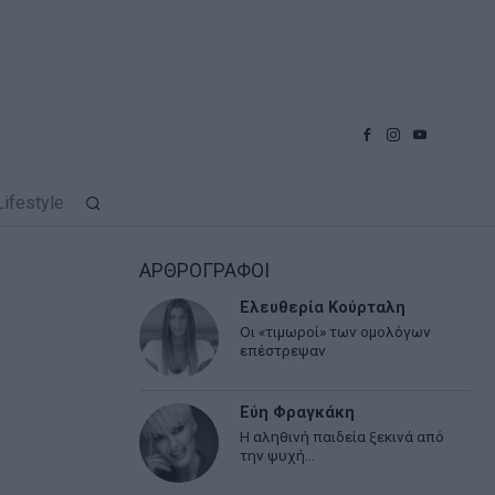
Lifestyle
ΑΡΘΡΟΓΡΑΦΟΙ
Ελευθερία Κούρταλη
Οι «τιμωροί» των ομολόγων
επέστρεψαν
Εύη Φραγκάκη
Η αληθινή παιδεία ξεκινά από
την ψυχή…