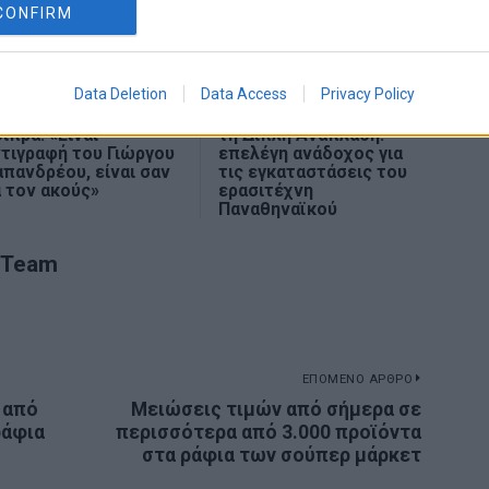
CONFIRM
Data Deletion
Data Access
Privacy Policy
. Λοβέρδος για Αλ.
Αποφασιστικό βήμα για
ίπρα: «Είναι
τη Διπλή Ανάπλαση:
τιγραφή του Γιώργου
επελέγη ανάδοχος για
πανδρέου, είναι σαν
τις εγκαταστάσεις του
 τον ακούς»
ερασιτέχνη
Παναθηναϊκού
 Team
ΕΠΟΜΕΝΟ ΑΡΘΡΟ
 από
Μειώσεις τιμών από σήμερα σε
Next
ράφια
περισσότερα από 3.000 προϊόντα
post:
στα ράφια των σούπερ μάρκετ