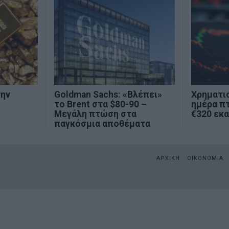
την
Goldman Sachs: «Βλέπει»
Χρηματι
το Brent στα $80-90 –
ημέρα π
Μεγάλη πτώση στα
€320 εκα
παγκόσμια αποθέματα
ΑΡΧΙΚΗ
ΟΙΚΟΝΟΜΙΑ