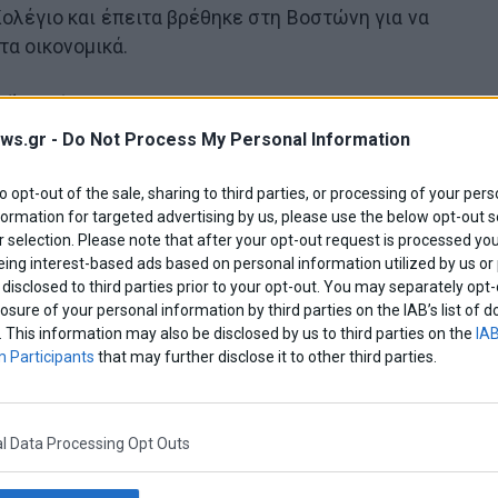
ολέγιο και έπειτα βρέθηκε στη Βοστώνη για να
τα οικονομικά.
ika.gr/
ws.gr -
Do Not Process My Personal Information
Share This
to opt-out of the sale, sharing to third parties, or processing of your pers
formation for targeted advertising by us, please use the below opt-out s
 selection. Please note that after your opt-out request is processed y
eing interest-based ads based on personal information utilized by us or
disclosed to third parties prior to your opt-out. You may separately opt-
ος παπανδρεου
δημος αθηναιων
losure of your personal information by third parties on the IAB’s list o
. This information may also be disclosed by us to third parties on the
IAB
 Participants
that may further disclose it to other third parties.
l Data Processing Opt Outs