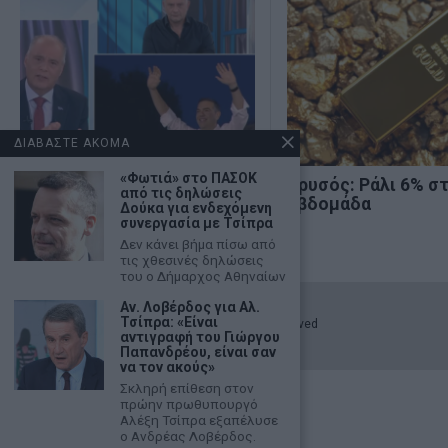
ΔΙΑΒΑΣΤΕ ΑΚΟΜΑ
«Φωτιά» στο ΠΑΣΟΚ
Κ. Βελόπουλος: «Η Ελληνική
Χρυσός: Ράλι 6% σ
από τις δηλώσεις
Λύση θα κυβερνήσει»
εβδομάδα
Δούκα για ενδεχόμενη
συνεργασία με Τσίπρα
Δεν κάνει βήμα πίσω από
τις χθεσινές δηλώσεις
του o Δήμαρχος Αθηναίων
Αν. Λοβέρδος για Αλ.
Τσίπρα: «Είναι
©
2026
- marketnews.gr - All Rights Reserved
αντιγραφή του Γιώργου
Παπανδρέου, είναι σαν
να τον ακούς»
Σκληρή επίθεση στον
πρώην πρωθυπουργό
Αλέξη Τσίπρα εξαπέλυσε
ο Ανδρέας Λοβέρδος.