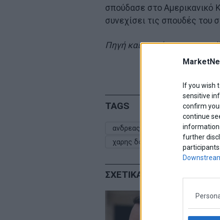
σπούδασε στο Αμερικανικό Κ
συνεχίσει τις σπουδές του σ
Πηγή και φωτό:www.parapolit
MarketNe
If you wish 
sensitive in
TAGS
confirm your
continue se
information 
ανδρεας παπανδρεου
γιωργ
further disc
χαρης δουκας
participants
Downstream
ΣΧΕΤΙΚΑ ΑΡΘΡΑ
Persona