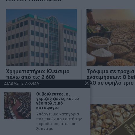
Χρηματιστήριο: Κλείσιμο
Τρόφιμα σε τροχιά
πάνω από τις 2.600
ανατιμήσεων: Ο δε
μονάδες και νέα θετική
FAO σε υψηλό τριε
ΔΙΑΒΑΣΤΕ ΑΚΟΜΑ
εβδομάδα
Οι βουλευτές, οι
γκρίζες ζώνες και το
νέο πολιτικό
καταφύγιο
Υπάρχει μια κατηγορία
πολιτικών που αυτή την
περίοδο κοιμάται και
ξυπνά με