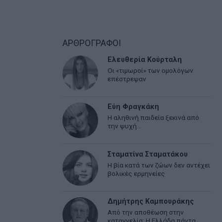
ΑΡΘΡΟΓΡΑΦΟΙ
Ελευθερία Κούρταλη
Οι «τιμωροί» των ομολόγων
επέστρεψαν
Εύη Φραγκάκη
Η αληθινή παιδεία ξεκινά από
την ψυχή…
Σταματίνα Σταματάκου
Η βία κατά των ζώων δεν αντέχει
βολικές ερμηνείες
Δημήτρης Καμπουράκης
Από την αποθέωση στην
καταγγελία: Η Ελλάδα πάντα