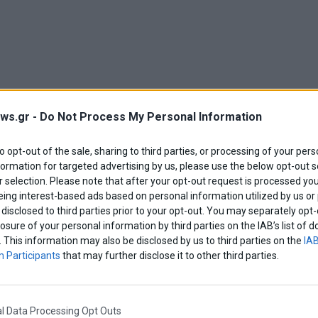
ws.gr -
Do Not Process My Personal Information
to opt-out of the sale, sharing to third parties, or processing of your pers
formation for targeted advertising by us, please use the below opt-out s
 selection. Please note that after your opt-out request is processed y
eing interest-based ads based on personal information utilized by us or
disclosed to third parties prior to your opt-out. You may separately opt-
ς προς κόμματα της αντιπολίτευσης, λέγοντας
losure of your personal information by third parties on the IAB’s list o
υθήσεων δεν είναι το μόνο μεγάλο θέμα που
. This information may also be disclosed by us to third parties on the
IAB
 Participants
that may further disclose it to other third parties.
κοινωνία και ότι η εμμονή κάποιων να κινούνται
ο θέμα των παρακολουθήσεων, δείχνει την
αι με τα μεγάλα προβλήματα της κοινωνίας.
l Data Processing Opt Outs