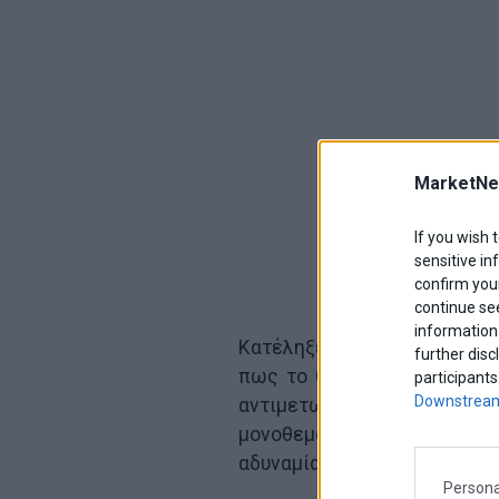
MarketNe
If you wish 
sensitive in
confirm your
continue se
information 
Κατέληξε, αφήνοντας αιχμέ
further disc
πως το θέμα των παρακολο
participants
Downstream
αντιμετωπίζει η χώρα και η 
μονοθεματικά γύρω από τ
αδυναμία τους να ασχολούντ
Persona