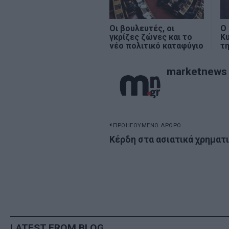
Οι βουλευτές, οι
Ο
γκρίζες ζώνες και το
Κ
νέο πολιτικό καταφύγιο
τ
marketnews
Πλοήγηση
ΠΡΟΗΓΟΥΜΕΝΟ ΑΡΘΡΟ
Previous
Κέρδη στα ασιατικά χρηματ
άρθρων
post:
LATEST FROM BLOG