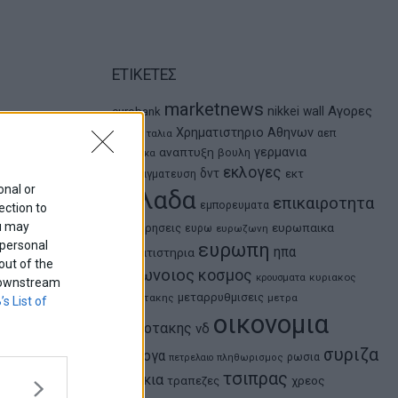
ΕΤΙΚΕΤΕΣ
marketnews
Αγορες
nikkei
wall
eurobank
ΗΠΑ
Χρηματιστηριο Αθηνων
αεπ
Ιταλια
αναπτυξη
γερμανια
βουλη
αθλητικα
εκλογες
δντ
εκτ
διαπραγματευση
onal or
ελλαδα
επικαιροτητα
εμπορευματα
ection to
ou may
ευρωπαικα
επιχειρησεις
ευρω
ευρωζωνη
 personal
ευρωπη
ηπα
χρηματιστηρια
out of the
κορωνοιος
κοσμος
κρουσματα
κυριακος
f downstream
μεταρρυθμισεις
μητσοτακης
μετρα
’s List of
οικονομια
μητσοτακης
νδ
συριζα
ομολογα
ρωσια
πετρελαιο
πληθωρισμος
τσιπρας
τουρκια
τραπεζες
χρεος