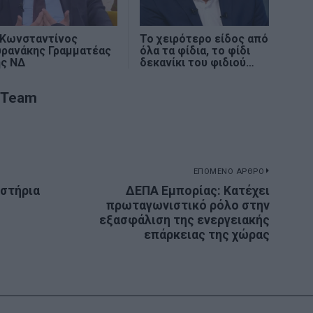
 Κωνσταντίνος
Το χειρότερο είδος από
υρανάκης Γραμματέας
όλα τα φίδια, το φίδι
ης ΝΔ
δεκανίκι του φιδιού…
 Team
ΕΠΟΜΕΝΟ ΑΡΘΡΟ
ιστήρια
ΔΕΠΑ Εμπορίας: Κατέχει
Next
πρωταγωνιστικό ρόλο στην
post:
εξασφάλιση της ενεργειακής
επάρκειας της χώρας