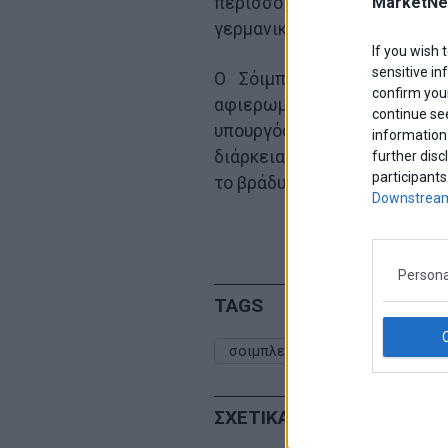
περισσότερο από μισό αιώ
MarketNe
γερμανικά μέσα ενημέρωσης
If you wish 
sensitive in
Ο Σόιμπλε, ο οποίος πέρ
confirm your
αφιερωμένος στην επανένω
continue se
υπουργός Οικονομικών τ
information 
διάρκεια της κρίσης χρέους
further disc
participants
το βράδυ, μετέδωσε το Γερμ
Downstream
Persona
TAGS
σοιμπλε
ΣΧΕΤΙΚΑ ΑΡΘΡΑ