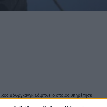
ικός Βόλφγκανγκ Σόιμπλε, ο οποίος υπηρέτησε
ύ κοινοβουλίου, της Μπούντεσταγκ, για