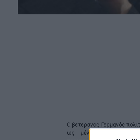
Ο βετεράνος Γερμανός πολιτ
ως μέλος του γερμανικο