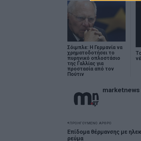
Σόιμπλε: H Γερμανία να
χρηματοδοτήσει το
Το
πυρηνικό οπλοστάσιο
ν
της Γαλλίας για
προστασία από τον
Πούτιν
marketnews
Πλοήγηση
ΠΡΟΗΓΟΥΜΕΝΟ ΑΡΘΡΟ
Previous
Επίδομα θέρμανσης με ηλε
άρθρων
ρεύμα
post: