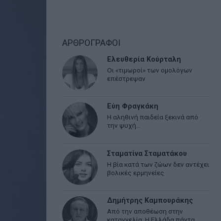
ΑΡΘΡΟΓΡΑΦΟΙ
Ελευθερία Κούρταλη
Οι «τιμωροί» των ομολόγων
επέστρεψαν
Εύη Φραγκάκη
Η αληθινή παιδεία ξεκινά από
την ψυχή…
Σταματίνα Σταματάκου
Η βία κατά των ζώων δεν αντέχει
βολικές ερμηνείες
Δημήτρης Καμπουράκης
Από την αποθέωση στην
καταγγελία: Η Ελλάδα πάντα