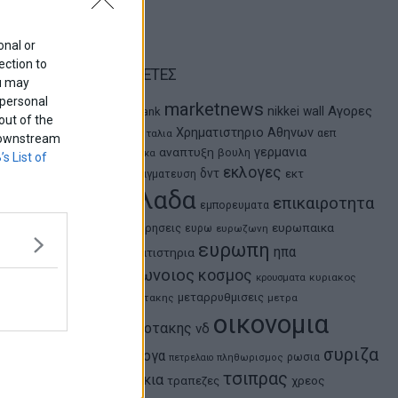
onal or
ection to
ΕΤΙΚΕΤΕΣ
ou may
 personal
marketnews
Αγορες
nikkei
wall
eurobank
out of the
ΗΠΑ
Χρηματιστηριο Αθηνων
αεπ
Ιταλια
f downstream
αναπτυξη
γερμανια
βουλη
αθλητικα
’s List of
εκλογες
δντ
εκτ
διαπραγματευση
ελλαδα
επικαιροτητα
εμπορευματα
ευρωπαικα
επιχειρησεις
ευρω
ευρωζωνη
ευρωπη
ηπα
χρηματιστηρια
κορωνοιος
κοσμος
κρουσματα
κυριακος
μεταρρυθμισεις
μητσοτακης
μετρα
οικονομια
μητσοτακης
νδ
συριζα
ομολογα
ρωσια
πετρελαιο
πληθωρισμος
τσιπρας
τουρκια
τραπεζες
χρεος