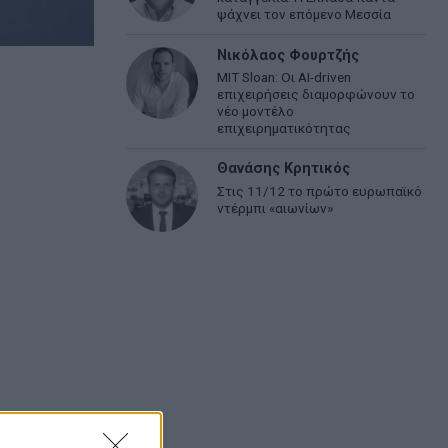
ψάχνει τον επόμενο Μεσσία
Νικόλαος Φουρτζής
MIT Sloan: Οι AI-driven
επιχειρήσεις διαμορφώνουν το
νέο μοντέλο
επιχειρηματικότητας
Θανάσης Κρητικός
Στις 11/12 το πρώτο ευρωπαϊκό
ντέρμπι «αιωνίων»