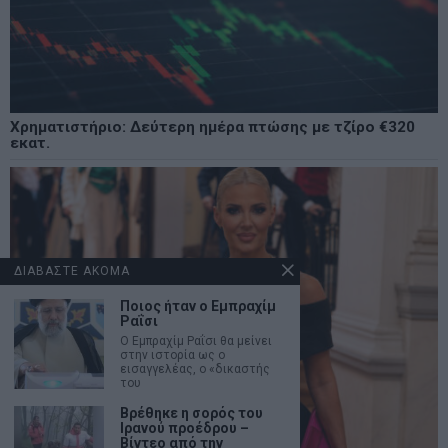
Χρηματιστήριο: Δεύτερη ημέρα πτώσης με τζίρο €320
εκατ.
ΔΙΑΒΑΣΤΕ ΑΚΟΜΑ
Ποιος ήταν ο Εμπραχίμ
Ραΐσι
Ο Εμπραχίμ Ραΐσι θα μείνει
στην ιστορία ως ο
εισαγγελέας, ο «δικαστής
του
Βρέθηκε η σορός του
Ιρανού προέδρου –
Βίντεο από την