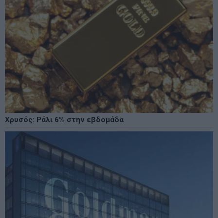
Χρυσός: Ράλι 6% στην εβδομάδα