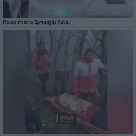
Ποιος ήταν ο Εμπραχίμ Ραΐσι