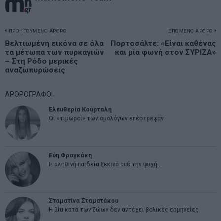
Πλοήγηση
ΠΡΟΗΓΟΥΜΕΝΟ ΑΡΘΡΟ
ΕΠΟΜΕΝΟ ΑΡΘΡΟ
Previous
Βελτιωμένη εικόνα σε όλα
Πορτοσάλτε: «Είναι καθένας
N
άρθρων
τα μέτωπα των πυρκαγιών
και μία φωνή στον ΣΥΡΙΖΑ»
post:
p
– Στη Ρόδο μερικές
αναζωπυρώσεις
ΑΡΘΡΟΓΡΑΦΟΙ
Ελευθερία Κούρταλη
Οι «τιμωροί» των ομολόγων επέστρεψαν
Εύη Φραγκάκη
Η αληθινή παιδεία ξεκινά από την ψυχή…
Σταματίνα Σταματάκου
Η βία κατά των ζώων δεν αντέχει βολικές ερμηνείες