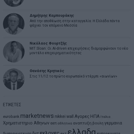
Δημήτρης Καμπουράκης
Από την αποθέωση στην καταγγελία: Η Ελλάδα πάντα
ψάχνει τον επόμενο Μεσσία
Νικόλαος Φουρτζής
MIT Sloan: Οι AI-driven επιχειρήσεις διαμορφώνουν το νέο
μοντέλο επιχειρηματικότητας
Θανάσης Κρητικός
Στις 11/12 το πρώτο ευρωπαϊκό ντέρμπι «αιωνίων»
ΕΤΙΚΕΤΕΣ
marketnews
Αγορες
ΗΠΑ
nikkei
wall
eurobank
Ιταλια
Χρηματιστηριο Αθηνων
αναπτυξη
γερμανια
αεπ
βουλη
αθλητικα
ελλαδα
εκλογες
δντ
εκτ
διαπραγματευση
εμπορευματα