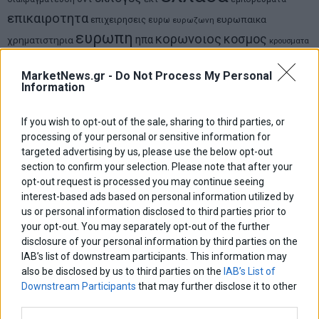
επικαιροτητα
ευρωπαικα
επιχειρησεις
ευρω
ευρωζωνη
ευρωπη
κορωνοιος
κοσμος
ηπα
χρηματιστηρια
κρουσματα
μητσοτακης
νδ
μεταρρυθμισεις
κυριακος μητσοτακης
μετρα
οικονομια
MarketNews.gr -
Do Not Process My Personal
ομολογα
ρωσια
πετρελαιο
πληθωρισμος
Information
συριζα
τσιπρας
τουρκια
τραπεζες
χρεος
χρηματιστηριο
If you wish to opt-out of the sale, sharing to third parties, or
processing of your personal or sensitive information for
LATEST FROM BLOG
targeted advertising by us, please use the below opt-out
section to confirm your selection. Please note that after your
opt-out request is processed you may continue seeing
interest-based ads based on personal information utilized by
us or personal information disclosed to third parties prior to
your opt-out. You may separately opt-out of the further
disclosure of your personal information by third parties on the
IAB’s list of downstream participants. This information may
also be disclosed by us to third parties on the
IAB’s List of
Downstream Participants
that may further disclose it to other
third parties.