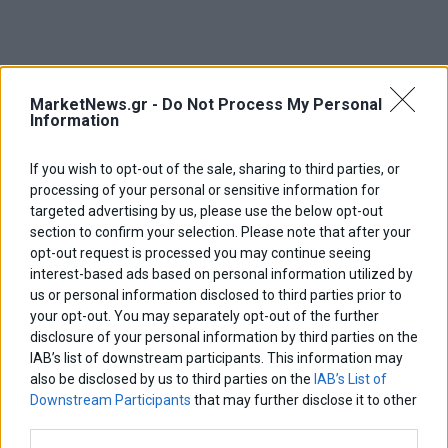
MarketNews.gr -
Do Not Process My Personal
Information
If you wish to opt-out of the sale, sharing to third parties, or
processing of your personal or sensitive information for
targeted advertising by us, please use the below opt-out
section to confirm your selection. Please note that after your
opt-out request is processed you may continue seeing
interest-based ads based on personal information utilized by
us or personal information disclosed to third parties prior to
your opt-out. You may separately opt-out of the further
disclosure of your personal information by third parties on the
IAB’s list of downstream participants. This information may
TAGS
also be disclosed by us to third parties on the
IAB’s List of
Downstream Participants
that may further disclose it to other
action 24
rass
ανδρουλακης
δημοσκοπηση
third parties.
μητσοτακης
νδ
παρασταση νικης
πασοκ
συριζα