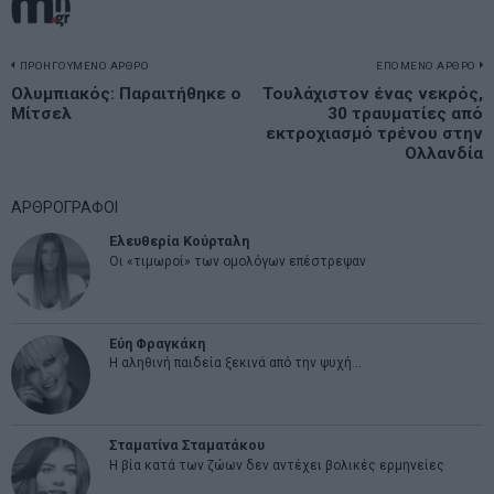
Πλοήγηση
ΠΡΟΗΓΟΥΜΕΝΟ ΑΡΘΡΟ
ΕΠΟΜΕΝΟ ΑΡΘΡΟ
Previous
Ολυμπιακός: Παραιτήθηκε ο
Τουλάχιστον ένας νεκρός,
N
άρθρων
Μίτσελ
30 τραυματίες από
post:
p
εκτροχιασμό τρένου στην
Ολλανδία
ΑΡΘΡΟΓΡΑΦΟΙ
Ελευθερία Κούρταλη
Οι «τιμωροί» των ομολόγων επέστρεψαν
Εύη Φραγκάκη
Η αληθινή παιδεία ξεκινά από την ψυχή…
Σταματίνα Σταματάκου
Η βία κατά των ζώων δεν αντέχει βολικές ερμηνείες