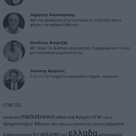
Δημήτρης Καμπουράκης
Από την αποθέωση στην καταγγελία: Η Ελλάδα πάντα
ψάχνει τον επόμενο Μεσσία
Νικόλαος Φουρτζής
MIT Sloan: Οι AI-driven επιχειρήσεις διαμορφώνουν το νέο
μοντέλο επιχειρηματικότητας
Θανάσης Κρητικός
Στις 11/12 το πρώτο ευρωπαϊκό ντέρμπι «αιωνίων»
ΕΤΙΚΕΤΕΣ
marketnews
Αγορες
ΗΠΑ
nikkei
wall
eurobank
Ιταλια
Χρηματιστηριο Αθηνων
αναπτυξη
γερμανια
αεπ
βουλη
αθλητικα
ελλαδα
εκλογες
δντ
εκτ
διαπραγματευση
εμπορευματα