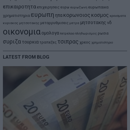
επικαιροτητα
ευρωπαικα
επιχειρησεις
ευρω
ευρωζωνη
ευρωπη
κορωνοιος
κοσμος
ηπα
χρηματιστηρια
κρουσματα
μητσοτακης
νδ
μεταρρυθμισεις
κυριακος μητσοτακης
μετρα
οικονομια
ομολογα
ρωσια
πετρελαιο
πληθωρισμος
συριζα
τσιπρας
τουρκια
τραπεζες
χρεος
χρηματιστηριο
LATEST FROM BLOG