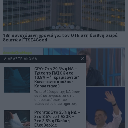
18η συνεχόμενη χρονιά για τον ΟΤΕ στη διεθνή σειρά
δεικτών FTSE4Good
ΔΙΑΒΑΣΤΕ ΑΚΟΜΑ
GPO: Στο 29,3% η ΝΔ –
Τρίτο το ΠΑΣΟΚ στο
10,8% – “Γκρεμίζονται”
Κωνσταντοπούλου-
Καρυστιανού
Το προβάδισμα της ΝΔ όπως
αυτό καταγράφεται στις
δημοσκοπήσεις του
τελευταίου διαστήματος,
Prorata: Στο 25% η ΝΔ –
Στο 8,5% το ΠΑΣΟΚ –
Στο 3,5% η Πλεύση
Ελευθερίας