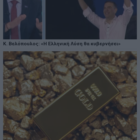
Κ. Βελόπουλος: «Η Ελληνική Λύση θα κυβερνήσει»