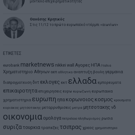
μοντέλο επιχειρηματικότητας
Θανάσης Κρητικός
Στις 11/12 το πρώτο ευρωπαϊκό ντέρμπι «αιωνίων»
ΕΤΙΚΕΤΕΣ
marketnews
Αγορες
ΗΠΑ
nikkei
wall
eurobank
Ιταλια
Χρηματιστηριο Αθηνων
αναπτυξη
γερμανια
αεπ
βουλη
αθλητικα
ελλαδα
εκλογες
δντ
εκτ
διαπραγματευση
εμπορευματα
επικαιροτητα
ευρωπαικα
επιχειρησεις
ευρω
ευρωζωνη
ευρωπη
κορωνοιος
κοσμος
ηπα
χρηματιστηρια
κρουσματα
μητσοτακης
νδ
μεταρρυθμισεις
κυριακος μητσοτακης
μετρα
οικονομια
ομολογα
ρωσια
πετρελαιο
πληθωρισμος
συριζα
τσιπρας
τουρκια
τραπεζες
χρεος
χρηματιστηριο