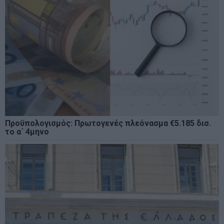
Προϋπολογισμός: Πρωτογενές πλεόνασμα €5.185 δισ.
το α΄ 4μηνο