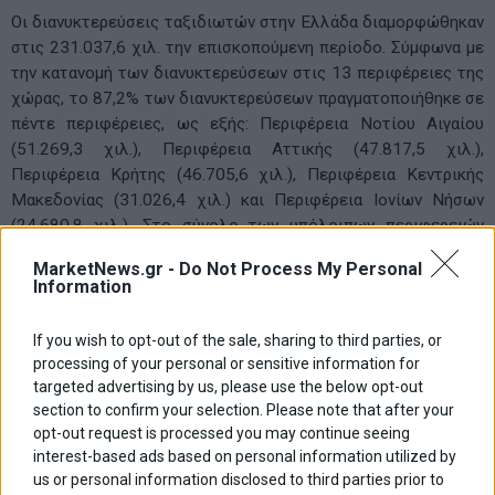
Οι διανυκτερεύσεις ταξιδιωτών στην Ελλάδα διαμορφώθηκαν
στις 231.037,6 χιλ. την επισκοπούμενη περίοδο. Σύμφωνα με
την κατανομή των διανυκτερεύσεων στις 13 περιφέρειες της
χώρας, το 87,2% των διανυκτερεύσεων πραγματοποιήθηκε σε
πέντε περιφέρειες, ως εξής: Περιφέρεια Νοτίου Αιγαίου
(51.269,3 χιλ.), Περιφέρεια Αττικής (47.817,5 χιλ.),
Περιφέρεια Κρήτης (46.705,6 χιλ.), Περιφέρεια Κεντρικής
Μακεδονίας (31.026,4 χιλ.) και Περιφέρεια Ιονίων Νήσων
(24.680,8 χιλ.). Στο σύνολο των υπόλοιπων περιφερειών
(Περιφέρεια Ανατολικής Μακεδονίας και Θράκης, Ηπείρου,
MarketNews.gr -
Do Not Process My Personal
Πελοποννήσου, Θεσσαλίας, Βορείου Αιγαίου, Δυτικής
Information
Ελλάδας, Στερεάς Ελλάδας και Δυτικής Μακεδονίας)
πραγματοποιήθηκαν 29.537,9 χιλ. διανυκτερεύσεις.
If you wish to opt-out of the sale, sharing to third parties, or
processing of your personal or sensitive information for
targeted advertising by us, please use the below opt-out
section to confirm your selection. Please note that after your
opt-out request is processed you may continue seeing
interest-based ads based on personal information utilized by
us or personal information disclosed to third parties prior to