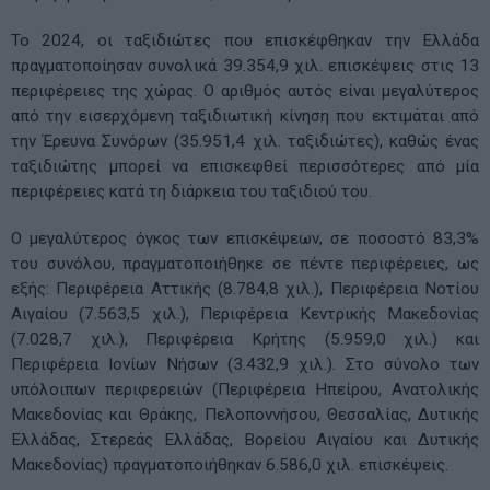
Το 2024, οι ταξιδιώτες που επισκέφθηκαν την Ελλάδα
πραγματοποίησαν συνολικά 39.354,9 χιλ. επισκέψεις στις 13
περιφέρειες της χώρας. Ο αριθμός αυτός είναι μεγαλύτερος
από την εισερχόμενη ταξιδιωτική κίνηση που εκτιμάται από
την Έρευνα Συνόρων (35.951,4 χιλ. ταξιδιώτες), καθώς ένας
ταξιδιώτης μπορεί να επισκεφθεί περισσότερες από μία
περιφέρειες κατά τη διάρκεια του ταξιδιού του.
Ο μεγαλύτερος όγκος των επισκέψεων, σε ποσοστό 83,3%
του συνόλου, πραγματοποιήθηκε σε πέντε περιφέρειες, ως
εξής: Περιφέρεια Αττικής (8.784,8 χιλ.), Περιφέρεια Νοτίου
Αιγαίου (7.563,5 χιλ.), Περιφέρεια Κεντρικής Μακεδονίας
(7.028,7 χιλ.), Περιφέρεια Κρήτης (5.959,0 χιλ.) και
Περιφέρεια Ιονίων Νήσων (3.432,9 χιλ.). Στο σύνολο των
υπόλοιπων περιφερειών (Περιφέρεια Ηπείρου, Ανατολικής
Μακεδονίας και Θράκης, Πελοποννήσου, Θεσσαλίας, Δυτικής
Ελλάδας, Στερεάς Ελλάδας, Βορείου Αιγαίου και Δυτικής
Μακεδονίας) πραγματοποιήθηκαν 6.586,0 χιλ. επισκέψεις.