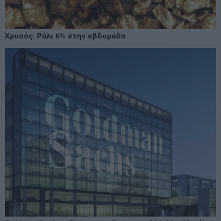
Χρυσός: Ράλι 6% στην εβδομάδα