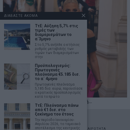
ΔΙΑΒΑΣΤΕ ΑΚΟΜΑ
ΤτΕ: Αύξηση 5,7% στις
τιμές των
διαμερισμάτων το
α΄3μηνο
Στο 5,7% ανήλθε ο ετήσιος
ρυθμός μεταβολής των
τιμών των διαμερισμάτων
στην
Προϋπολογισμός:
Πρωτογενές
πλεόνασμα €5.185 δισ.
το α΄ 4μηνο
Πρωτογενές πλεόνασμα
5,185 δισ. ευρώ, παρουσίασε
ο κρατικός προϋπολογισμός
κατά το πρώτο
Η αληθινή παιδεία ξεκινά από την ψυχή…
ΤτΕ: Πλεόνασμα πάνω
από €1 δισ. στο
ξεκίνημα του έτους
©
2026
- marketnews.gr - All Rights Reserved
Την περίοδο Ιανουαρίου-
Απριλίου 2026, το ταμειακό
αποτέλεσμα της κεντρικής
ΑΡΧΙΚΗ
ΟΙΚΟΝΟΜΙΑ
ΠΟΛΙΤΙΚΗ
ΑΓΟΡΕΣ
ΕΠΙΚΑΙΡΟΤΗΤΑ