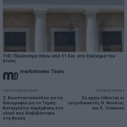
ΤτΕ: Πλεόνασμα πάνω από €1 δισ. στο ξεκίνημα του
έτους
marketnews Team
Πλοήγηση
ΠΡΟΗΓΟΥΜΕΝΟ ΑΡΘΡΟ
ΕΠΟΜΕΝΟ ΑΡΘΡΟ
Previous
Ζ. Κωνσταντοπούλου για τη
Σε αργία τίθενται οι
N
άρθρων
δικογραφία για τα Τέμπη:
ιατροδικαστές Θ. Νούσιας
post:
p
Καταγγέλλω παρέμβαση στο
και Χ. Τσάκωνα
υλικό που διαβιβάστηκε
στη Βουλή