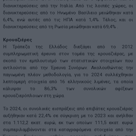
διανυκτερεύσεις από την Ιταλία. Από τις λοιπές χώρες, οι
διανυκτερεύσεις από το Ηνωμένο Βασίλειο μειώθηκαν κατά
6,4%, ενώ αυτές από τις ΗΠΑ κατά 1,4%. Τέλος, και οι
διανυκτερεύσεις από τη Ρωσία μειώθηκαν κατά 69,4% .
Κρουαζιέρες
H Τράπεζα της Ελλάδος διεξάγει από το 2012
συμπληρωματική έρευνα στον τομέα της κρουαζιέρας, με
σκοπό τον εμπλουτισμό των στατιστικών στοιχείων που
αντλούνται από την Έρευνα Συνόρων. Ακολουθώντας την
παγιωμένη πλέον μεθοδολογία, για το 2024 συλλέχθηκαν
λεπτομερή στοιχεία από 16 ελληνικούς λιμένες, τα οποία
κάλυψαν το 86,3% των συνολικών αφίξεων
κρουαζιερόπλοιων στη χώρα.
Το 2024, οι συνολικές εισπράξεις από επιβάτες κρουαζιέρας
αυξήθηκαν κατά 22,4% σε σύγκριση με το 2023 και ανήλθαν
στα 1.112,2 εκατ. ευρώ, εκ των οποίων 111,5 εκατ. ευρώ
συμπεριλαμβάνονται στα καταγραφόμενα στοιχεία από την