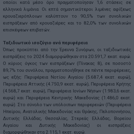
οποίοι κατά μέσο όρο πραγματοποίησαν 1,6 στάσεις σε
ελληνικά λιμάνια. Οι επτά σημαντικότεροι λιμένες αφίξεως
κρουαζιερόπλοιων καλύπτουν το 90,5% των συνολικών
εισπράξεων από κρουαζιέρες και το 82,0% των συνολικών
επισκέψεων επιβατών.
Ταξιδιωτικό ισοζύγιο ανά περιφέρεια
Όπως προκύπτει από την Έρευνα Συνόρων, οι ταξιδιωτικές
εισπράξεις το 2024 διαμορφώθηκαν στα 20.591,7 εκατ. ευρώ.
Ο κύριος όγκος των εισπράξεων (Πίνακας 8), σε ποσοστό
89,7% του συνόλου, πραγματοποιήθηκε σε πέντε περιφέρειες,
ως εξής: Περιφέρεια Νοτίου Αιγαίου (5.687,4 εκατ. ευρώ),
Περιφέρεια Αττικής (4.750,9 εκατ. ευρώ), Περιφέρεια Κρήτης
(4.568,7 εκατ. ευρώ), Περιφέρεια Ιονίων Νήσων (1.983,6 εκατ.
ευρώ) και Περιφέρεια Κεντρικής Μακεδονίας (1.486,0 εκατ.
ευρώ). Στο σύνολο των υπόλοιπων περιφερειών (Περιφέρεια
Ηπείρου, Ανατολικής Μακεδονίας και Θράκης, Πελοποννήσου,
Δυτικής Ελλάδας, Θεσσαλίας, Στερεάς Ελλάδας, Βορείου
Αιγαίου και Δυτικής Μακεδονίας) οι εισπράξεις
διαμορφώθηκαν στα 2.115,1 εκατ. ευρώ.