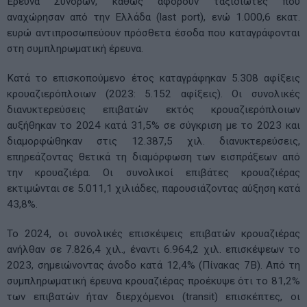
Έρευνα Συνόρων, καθώς αφορούν ταξιδιώτες που
αναχώρησαν από την Ελλάδα (last port), ενώ 1.000,6 εκατ.
ευρώ αντιπροσωπεύουν πρόσθετα έσοδα που καταγράφονται
στη συμπληρωματική έρευνα.
Κατά το επισκοπούμενο έτος καταγράφηκαν 5.308 αφίξεις
κρουαζιερόπλοιων (2023: 5.152 αφίξεις). Οι συνολικές
διανυκτερεύσεις επιβατών εκτός κρουαζιερόπλοιων
αυξήθηκαν το 2024 κατά 31,5% σε σύγκριση με το 2023 και
διαμορφώθηκαν στις 12.387,5 χιλ. διανυκτερεύσεις,
επηρεάζοντας θετικά τη διαμόρφωση των εισπράξεων από
την κρουαζιέρα. Οι συνολικοί επιβάτες κρουαζιέρας
εκτιμώνται σε 5.011,1 χιλιάδες, παρουσιάζοντας αύξηση κατά
43,8%.
Το 2024, οι συνολικές επισκέψεις επιβατών κρουαζιέρας
ανήλθαν σε 7.826,4 χιλ., έναντι 6.964,2 χιλ. επισκέψεων το
2023, σημειώνοντας άνοδο κατά 12,4% (Πίνακας 7Β). Από τη
συμπληρωματική έρευνα κρουαζιέρας προέκυψε ότι το 81,2%
των επιβατών ήταν διερχόμενοι (transit) επισκέπτες, οι