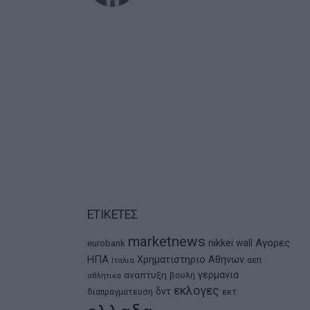
ΕΤΙΚΕΤΕΣ
marketnews
Αγορες
nikkei
wall
eurobank
ΗΠΑ
Χρηματιστηριο Αθηνων
αεπ
Ιταλια
αναπτυξη
γερμανια
βουλη
αθλητικα
εκλογες
δντ
εκτ
διαπραγματευση