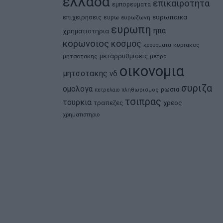
ελλαδα
επικαιροτητα
εμπορευματα
ευρωπαικα
επιχειρησεις
ευρω
ευρωζωνη
ευρωπη
ηπα
χρηματιστηρια
κορωνοιος
κοσμος
κρουσματα
κυριακος
μεταρρυθμισεις
μητσοτακης
μετρα
οικονομια
μητσοτακης
νδ
συριζα
ομολογα
ρωσια
πετρελαιο
πληθωρισμος
τσιπρας
τουρκια
τραπεζες
χρεος
χρηματιστηριο