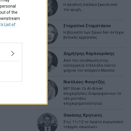
Η αληθινή παιδεία ξεκινά από
 personal
την ψυχή…
out of the
f downstream
’s List of
Σταματίνα Σταματάκου
Η βία κατά των ζώων δεν αντέχει
βολικές ερμηνείες
Δημήτρης Καμπουράκης
Από την αποθέωση στην
καταγγελία: Η Ελλάδα πάντα
ψάχνει τον επόμενο Μεσσία
Νικόλαος Φουρτζής
MIT Sloan: Οι AI-driven
επιχειρήσεις διαμορφώνουν το
νέο μοντέλο
επιχειρηματικότητας
Θανάσης Κρητικός
Στις 11/12 το πρώτο ευρωπαϊκό
ντέρμπι «αιωνίων»