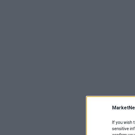
MarketNe
If you wish 
sensitive in
confirm your