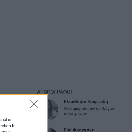
ΑΡΘΡΟΓΡΑΦΟΙ
Ελευθερία Κούρταλη
Οι «τιμωροί» των ομολόγων
επέστρεψαν
onal or
ection to
Εύη Φραγκάκη
ou may