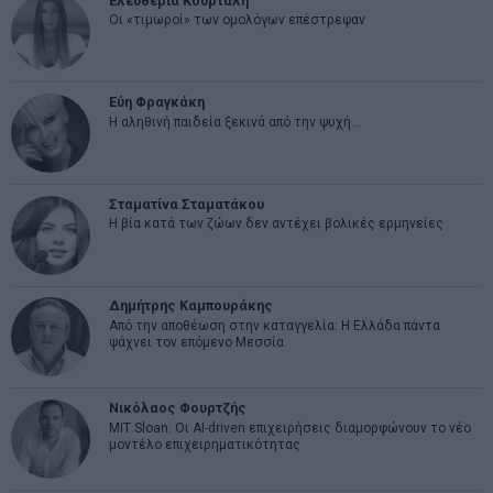
Ελευθερία Κούρταλη
Οι «τιμωροί» των ομολόγων επέστρεψαν
Εύη Φραγκάκη
Η αληθινή παιδεία ξεκινά από την ψυχή…
Σταματίνα Σταματάκου
Η βία κατά των ζώων δεν αντέχει βολικές ερμηνείες
Δημήτρης Καμπουράκης
Από την αποθέωση στην καταγγελία: Η Ελλάδα πάντα
ψάχνει τον επόμενο Μεσσία
Νικόλαος Φουρτζής
MIT Sloan: Οι AI-driven επιχειρήσεις διαμορφώνουν το νέο
μοντέλο επιχειρηματικότητας