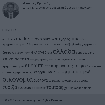
Θανάσης Κρητικός
Στις 11/12 το πρώτο ευρωπαϊκό ντέρμπι «αιωνίων»
ΕΤΙΚΕΤΕΣ
marketnews
Αγορες
ΗΠΑ
nikkei
wall
eurobank
Ιταλια
Χρηματιστηριο Αθηνων
αναπτυξη
γερμανια
αεπ
βουλη
αθλητικα
ελλαδα
εκλογες
δντ
εκτ
διαπραγματευση
εμπορευματα
επικαιροτητα
ευρωπαικα
επιχειρησεις
ευρω
ευρωζωνη
ευρωπη
κορωνοιος
κοσμος
ηπα
χρηματιστηρια
κρουσματα
μητσοτακης
νδ
μεταρρυθμισεις
κυριακος μητσοτακης
μετρα
οικονομια
ομολογα
ρωσια
πετρελαιο
πληθωρισμος
συριζα
τσιπρας
τουρκια
τραπεζες
χρεος
χρηματιστηριο
©
2026
- marketnews.gr - All Rights Reserved