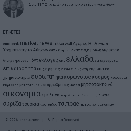
Στις 11/12 το πρώτο ευρωπαϊκό ντέρμπι «αιωνίων»
ΕΤΙΚΕΤΕΣ
marketnews
Αγορες
ΗΠΑ
nikkei
wall
eurobank
Ιταλια
Χρηματιστηριο Αθηνων
αναπτυξη
γερμανια
αεπ
βουλη
αθλητικα
ελλαδα
εκλογες
δντ
εκτ
διαπραγματευση
εμπορευματα
επικαιροτητα
ευρωπαικα
επιχειρησεις
ευρω
ευρωζωνη
ευρωπη
κορωνοιος
κοσμος
ηπα
χρηματιστηρια
κρουσματα
μητσοτακης
νδ
μεταρρυθμισεις
κυριακος μητσοτακης
μετρα
οικονομια
ομολογα
ρωσια
πετρελαιο
πληθωρισμος
συριζα
τσιπρας
τουρκια
τραπεζες
χρεος
χρηματιστηριο
©
2026
- marketnews.gr - All Rights Reserved