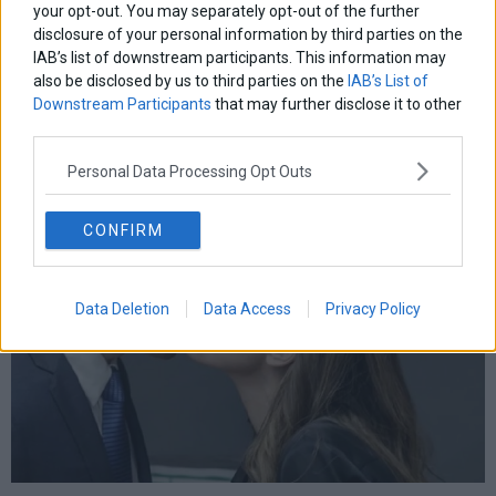
your opt-out. You may separately opt-out of the further
disclosure of your personal information by third parties on the
ΣΥΡΙΖΑ: Πώς διαμορφώνονται οι συσχετισμοί στη
IAB’s list of downstream participants. This information may
βουλή
also be disclosed by us to third parties on the
IAB’s List of
Πλέον, το κόμμα μένει χωρίς εκπρόσωπο σε έξι εκλογικές
Downstream Participants
that may further disclose it to other
περιφέρειες, ανάμεσα σε αυτές και η Α’ Αθηνών.
third parties.
23 Νοεμβρίου 2023
Ελλάδα
·
Πολιτική
Personal Data Processing Opt Outs
CONFIRM
Data Deletion
Data Access
Privacy Policy