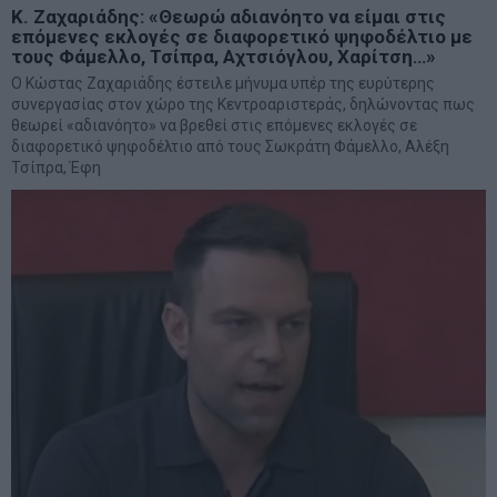
Κ. Ζαχαριάδης: «Θεωρώ αδιανόητο να είμαι στις
επόμενες εκλογές σε διαφορετικό ψηφοδέλτιο με
τους Φάμελλο, Τσίπρα, Αχτσιόγλου, Χαρίτση…»
Ο Κώστας Ζαχαριάδης έστειλε μήνυμα υπέρ της ευρύτερης
συνεργασίας στον χώρο της Κεντροαριστεράς, δηλώνοντας πως
θεωρεί «αδιανόητο» να βρεθεί στις επόμενες εκλογές σε
διαφορετικό ψηφοδέλτιο από τους Σωκράτη Φάμελλο, Αλέξη
Τσίπρα, Έφη