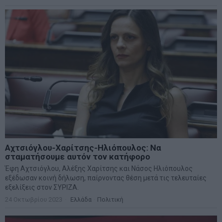
Αχτσιόγλου-Χαρίτσης-Ηλιόπουλος: Να
σταματήσουμε αυτόν τον κατήφορο
Έφη Αχτσιόγλου, Αλέξης Χαρίτσης και Νάσος Ηλιόπουλος
εξέδωσαν κοινή δήλωση, παίρνοντας θέση μετά τις τελευταίες
εξελίξεις στον ΣΥΡΙΖΑ.
24 Οκτωβρίου 2023
Ελλάδα
·
Πολιτική