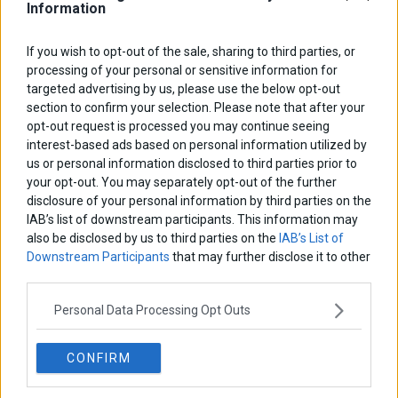
Information
ΑΡΘΡΟΓΡΑΦΟΙ
If you wish to opt-out of the sale, sharing to third parties, or
processing of your personal or sensitive information for
Ελευθερία Κούρταλη
targeted advertising by us, please use the below opt-out
Οι «τιμωροί» των ομολόγων επέστρεψαν
section to confirm your selection. Please note that after your
opt-out request is processed you may continue seeing
interest-based ads based on personal information utilized by
Εύη Φραγκάκη
us or personal information disclosed to third parties prior to
Η αληθινή παιδεία ξεκινά από την ψυχή…
your opt-out. You may separately opt-out of the further
disclosure of your personal information by third parties on the
IAB’s list of downstream participants. This information may
Σταματίνα Σταματάκου
also be disclosed by us to third parties on the
IAB’s List of
Η βία κατά των ζώων δεν αντέχει βολικές ερμηνείες
Downstream Participants
that may further disclose it to other
third parties.
Personal Data Processing Opt Outs
Δημήτρης Καμπουράκης
Από την αποθέωση στην καταγγελία: Η Ελλάδα πάντα
ψάχνει τον επόμενο Μεσσία
CONFIRM