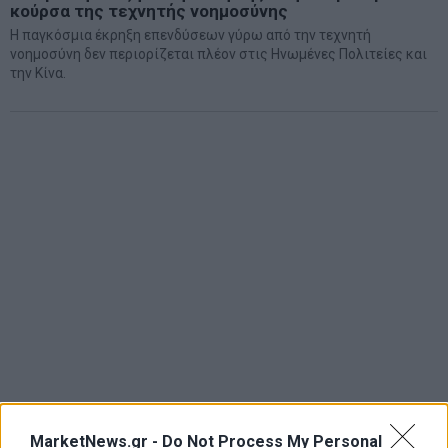
κούρσα της τεχνητής νοημοσύνης
Η παγκόσμια έκρηξη επενδύσεων γύρω από την τεχνητή
νοημοσύνη δεν περιορίζεται πλέον στις Ηνωμένες Πολιτείες και
την Κίνα.
MarketNews.gr -
Do Not Process My Personal