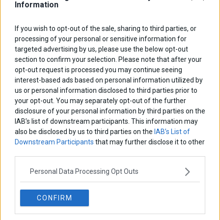
Information
ΑΡΘΡΟΓΡΑΦΟΙ
If you wish to opt-out of the sale, sharing to third parties, or
processing of your personal or sensitive information for
Ελευθερία Κούρταλη
targeted advertising by us, please use the below opt-out
Οι «τιμωροί» των ομολόγων επέστρεψαν
section to confirm your selection. Please note that after your
opt-out request is processed you may continue seeing
interest-based ads based on personal information utilized by
Εύη Φραγκάκη
us or personal information disclosed to third parties prior to
Η αληθινή παιδεία ξεκινά από την ψυχή…
your opt-out. You may separately opt-out of the further
disclosure of your personal information by third parties on the
IAB’s list of downstream participants. This information may
Σταματίνα Σταματάκου
also be disclosed by us to third parties on the
IAB’s List of
Η βία κατά των ζώων δεν αντέχει βολικές ερμηνείες
Downstream Participants
that may further disclose it to other
third parties.
Personal Data Processing Opt Outs
Δημήτρης Καμπουράκης
Από την αποθέωση στην καταγγελία: Η Ελλάδα πάντα
ψάχνει τον επόμενο Μεσσία
CONFIRM