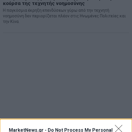
κούρσα της τεχνητής νοημοσύνης
Η παγκόσμια έκρηξη επενδύσεων γύρω από την τεχνητή
νοημοσύνη δεν περιορίζεται πλέον στις Ηνωμένες Πολιτείες και
την Κίνα.
MarketNews.gr -
Do Not Process My Personal