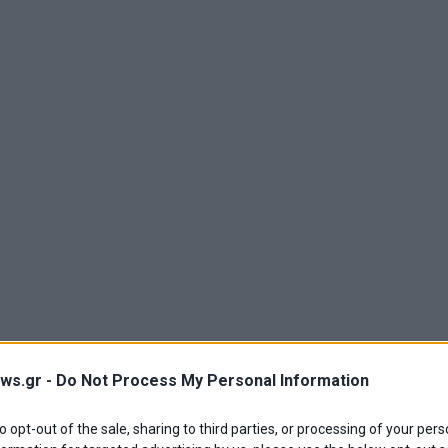
ς: Επικοινωνιακή η εικόνα της ασφάλειας τ
ws.gr -
Do Not Process My Personal Information
α Αλλαγής, η πραγματικότητα της ασφάλειας στη χώρα μας εί
to opt-out of the sale, sharing to third parties, or processing of your pers
ες κατοίκων της Αττικής και άλλων κυρίως, αστικών περιοχ