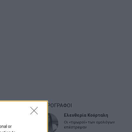
ων
ΑΡΘΡΟΓΡΑΦΟΙ
Ελευθερία Κούρταλη
Οι «τιμωροί» των ομολόγων
ναι οι
onal or
επέστρεψαν
ών