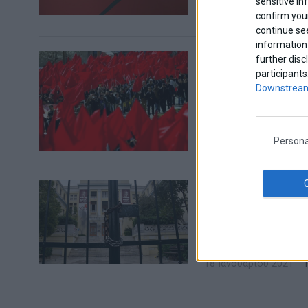
sensitive in
12 Μαΐου 2021
Ελλά
confirm your
continue se
information 
Η ιδεολογική 
further disc
participants
Μεγάλος θόρυβος έχ
Downstream
νομοσχεδίου του υπο
11 Φεβρουαρίου 2021
Persona
Μια μορφή αστ
εξασφαλίζει τ
Η παράγραφος αυτή 
παρεμβάσεις του κρ
18 Ιανουαρίου 2021