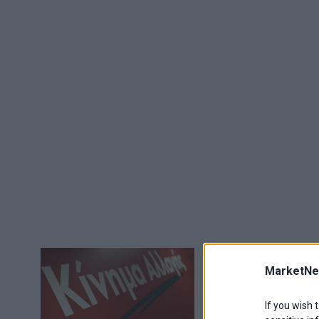
Κίνημα Αλλαγή
MarketNe
πολιτών
Σύμφωνα με το Κίνημ
If you wish 
έντονες διαμαρτυρί