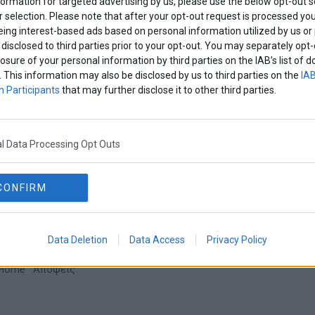
formation for targeted advertising by us, please use the below opt-out s
δα
·
Πολιτική
 selection. Please note that after your opt-out request is processed y
eing interest-based ads based on personal information utilized by us or
disclosed to third parties prior to your opt-out. You may separately opt-
ένδεια της Αριστεράς
losure of your personal information by third parties on the IAB’s list o
. This information may also be disclosed by us to third parties on the
IAB
ει ξεσπάσει τις τελευταίες εβδομάδες με αφορμή την κατάθ
 Participants
that may further disclose it to other third parties.
υργείου παιδείας, με το οποίο έρχονται τα πάνω κάτω
Home
·
Αδιακρίτως
l Data Processing Opt Outs
CONFIRM
υνόμευσης στα ΑΕΙ δεν παραβιάζει, αλλά
ο «αυτοδιοίκητο» των Πανεπιστημίων
διατυπώθηκε έτσι γιατί κατά το παρελθόν υπήρξαν εντελώς
Data Deletion
Data Access
Privacy Policy
άτους ακόμα και σε εκλογές καθηγητών
Home
·
Απόψεις