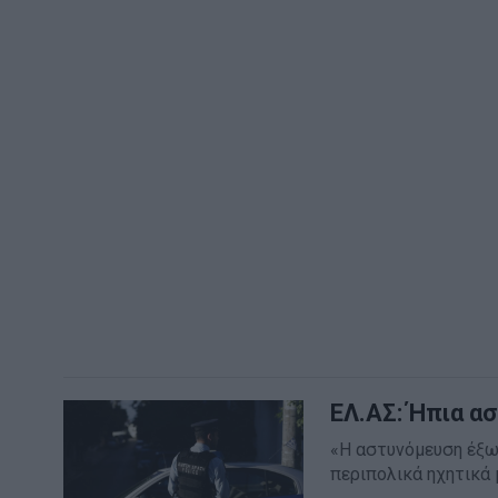
ΕΛ.ΑΣ: Ήπια α
«Η αστυνόμευση έξω 
περιπολικά ηχητικά