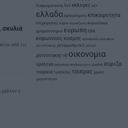
εκλογες
δντ
εκτ
διαπραγματευση
ελλαδα
επικαιροτητα
εμπορευματα
ευρωπαικα
επιχειρησεις
ευρω
ευρωζωνη
, σκυλιά
ευρωπη
ηπα
χρηματιστηρια
κορωνοιος
κοσμος
κρουσματα
κυριακος
είται από τις
μεταρρυθμισεις
μητσοτακης
μετρα
οικονομια
μητσοτακης
νδ
συριζα
ομολογα
ρωσια
πετρελαιο
πληθωρισμος
τσιπρας
τουρκια
τραπεζες
χρεος
χρηματιστηριο
ή μάλλον η