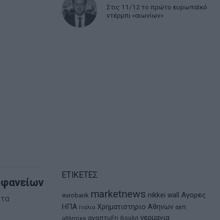
Στις 11/12 το πρώτο ευρωπαϊκό
ντέρμπι «αιωνίων»
ΕΤΙΚΕΤΕΣ
οφανείων
marketnews
Αγορες
nikkei
wall
eurobank
 τα
ΗΠΑ
Χρηματιστηριο Αθηνων
αεπ
Ιταλια
αναπτυξη
γερμανια
βουλη
αθλητικα