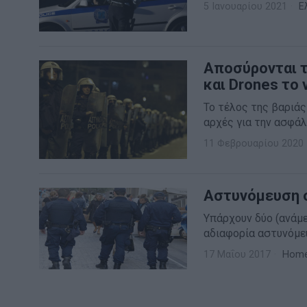
5 Ιανουαρίου 2021
Ε
Αποσύρονται τ
και Drones το
Το τέλος της βαριάς
αρχές για την ασφάλ
11 Φεβρουαρίου 2020
Αστυνόμευση 
Υπάρχουν δύο (ανάμε
αδιαφορία αστυνόμε
17 Μαΐου 2017
Hom