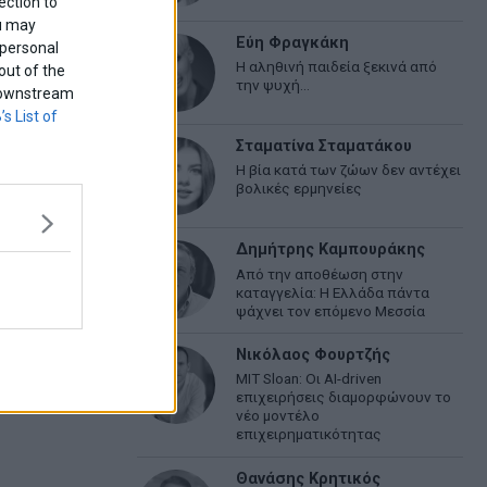
ection to
ou may
Εύη Φραγκάκη
 personal
Η αληθινή παιδεία ξεκινά από
out of the
την ψυχή…
f downstream
’s List of
εση του νέου
Σταματίνα Σταματάκου
Η βία κατά των ζώων δεν αντέχει
βολικές ερμηνείες
Δημήτρης Καμπουράκης
Από την αποθέωση στην
καταγγελία: Η Ελλάδα πάντα
ψάχνει τον επόμενο Μεσσία
Νικόλαος Φουρτζής
 απαράδεκτες
MIT Sloan: Οι AI-driven
επιχειρήσεις διαμορφώνουν το
νέο μοντέλο
επιχειρηματικότητας
Θανάσης Κρητικός