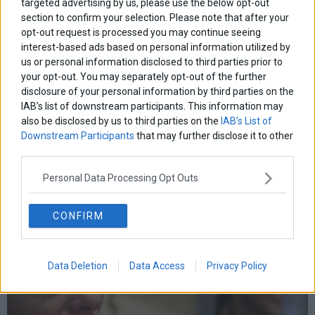
targeted advertising by us, please use the below opt-out
section to confirm your selection. Please note that after your
opt-out request is processed you may continue seeing
interest-based ads based on personal information utilized by
us or personal information disclosed to third parties prior to
your opt-out. You may separately opt-out of the further
disclosure of your personal information by third parties on the
IAB’s list of downstream participants. This information may
Μπ. Μπαζιάνα: Κάθε 5η Ιουλίου κλαίω από νεύρα
-Ηχητικό
also be disclosed by us to third parties on the
IAB’s List of
Downstream Participants
that may further disclose it to other
Η σύντροφος του Αλέξη Τσίπρα Μπέτυ Μπαζιάνα στη μία και
third parties.
μοναδική συνέντευξη που είχε δώσει την πενταετία της εξουσίας
ΣΥΡΙΖΑ είχε πει ότι κάθε 5η Ιουλίου κλαίει
Personal Data Processing Opt Outs
5 Ιουλίου 2021
Ελλάδα
·
Επικαιρότητα
CONFIRM
Data Deletion
Data Access
Privacy Policy