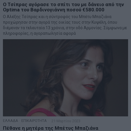
Ο Τσίπρας αγόρασε το σπίτι του με δάνειο από την
Optima του Βαρδινογιάννη ποσού €580.000
Ο Αλέξης Τσίπρας και η σύντροφός του Μπέτυ Μπαζιάνα
προχώρησαν στην αγορά της οικίας τους στην Κυψέλη, όπου
διέμεναν τα τελευταία 13 χρόνια, στην οδό Αρμονίας. Σύμφωνα με
πληροφορίες, η αγοραπωλησία αφορά
ΕΛΛΑΔΑ
·
ΕΠΙΚΑΙΡΟΤΗΤΑ
21 Μαρτίου 2023
Πέθανε η μητέρα της Μπέτυς Μπαζιάνα