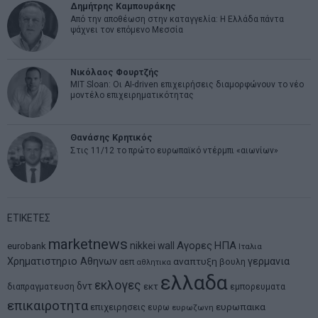
Δημήτρης Καμπουράκης
Από την αποθέωση στην καταγγελία: Η Ελλάδα πάντα
ψάχνει τον επόμενο Μεσσία
Νικόλαος Φουρτζής
MIT Sloan: Οι AI-driven επιχειρήσεις διαμορφώνουν το νέο
μοντέλο επιχειρηματικότητας
Θανάσης Κρητικός
Στις 11/12 το πρώτο ευρωπαϊκό ντέρμπι «αιωνίων»
ΕΤΙΚΕΤΕΣ
marketnews
Αγορες
ΗΠΑ
nikkei
wall
eurobank
Ιταλια
Χρηματιστηριο Αθηνων
αναπτυξη
γερμανια
αεπ
βουλη
αθλητικα
ελλαδα
εκλογες
δντ
εκτ
διαπραγματευση
εμπορευματα
επικαιροτητα
ευρωπαικα
επιχειρησεις
ευρω
ευρωζωνη