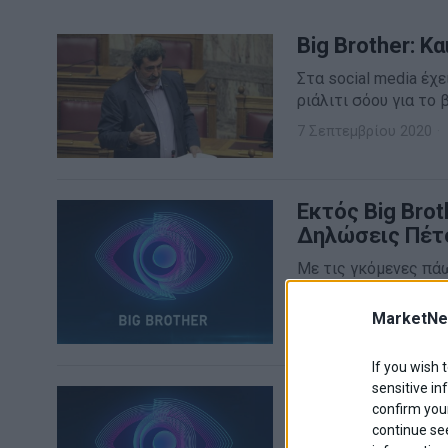
Big Brother: 
Στα social media έχ
ριάλιτι σόου για το 
7 Σεπτεμβρίου 2020
Εκτός Big Brot
Δηλώσεις Πέτ
Με τις γκόμενες πάω
ήταν η φράση του παί
MarketNe
7 Σεπτεμβρίου 2020
If you wish 
sensitive in
Big Brother: Αυ
confirm your
Το βράδυ του Σαββάτ
continue se