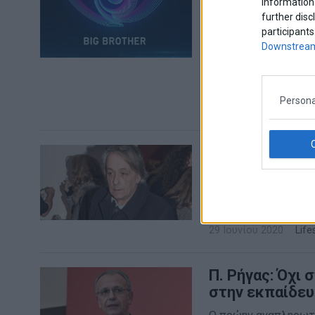
information 
ΣΚΑΪ έδωσε στη δημ
further disc
29 Αυγούστου 2020
participants
Downstream
Persona
11 χρόνια μετ
Σεπτέμβριο στ
Μετά από 11 χρόνια
διπλό ρόλο
29 Ιουνίου 2020
Life
Π. Ρήγας: Όχι 
στην εκπαίδε