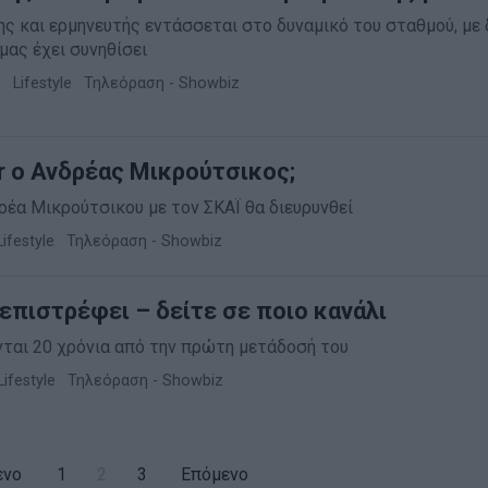
ς και ερμηνευτής εντάσσεται στο δυναμικό του σταθμού, με
μας έχει συνηθίσει
Lifestyle
·
Τηλεόραση - Showbiz
er ο Ανδρέας Μικρούτσικος;
έα Μικρούτσικου με τον ΣΚΑΪ θα διευρυνθεί
Lifestyle
·
Τηλεόραση - Showbiz
 επιστρέφει – δείτε σε ποιο κανάλι
ται 20 χρόνια από την πρώτη μετάδοσή του
Lifestyle
·
Τηλεόραση - Showbiz
ενο
1
2
3
Επόμενο