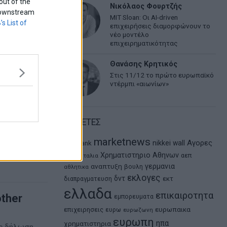
out of the
Νικόλαος Φουρτζής
f downstream
MIT Sloan: Οι AI-driven
’s List of
επιχειρήσεις διαμορφώνουν το
νέο μοντέλο
επιχειρηματικότητας
Θανάσης Κρητικός
Στις 11/12 το πρώτο ευρωπαϊκό
ντέρμπι «αιωνίων»
ΕΤΙΚΕΤΕΣ
ηλεόραση με
marketnews
Αγορες
nikkei
wall
eurobank
ΗΠΑ
Χρηματιστηριο Αθηνων
αεπ
Ιταλια
αναπτυξη
γερμανια
βουλη
αθλητικα
εκλογες
δντ
εκτ
διαπραγματευση
ελλαδα
επικαιροτητα
other
εμπορευματα
ευρωπαικα
επιχειρησεις
ευρω
ευρωζωνη
ευρωπη
ηπα
χρηματιστηρια