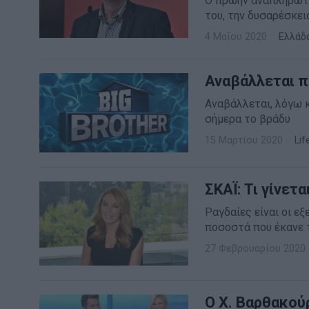
Ο πρώην αναπληρωτή
του, την δυσαρέσκει
4 Μαΐου 2020
Ελλάδ
Αναβάλλεται π
Αναβάλλεται, λόγω κ
σήμερα το βράδυ
15 Μαρτίου 2020
Lif
ΣΚΑΪ: Τι γίνετ
Ραγδαίες είναι οι ε
ποσοστά που έκανε τ
27 Φεβρουαρίου 2020
Ο Χ. Βαρθακού