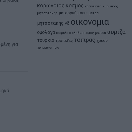
με δήλωση
κορωνοιος
κοσμος
κρουσματα
κυριακος
μεταρρυθμισεις
μητσοτακης
μετρα
οικονομια
μητσοτακης
νδ
συριζα
ομολογα
ρωσια
πετρελαιο
πληθωρισμος
τσιπρας
τουρκια
τραπεζες
χρεος
μένη για
χρηματιστηριο
αμηλά