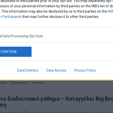
disclosed to third parties prior to your opt-out. You may separately opt-
οσιότητα τις φωτογραφίες και τα βιογραφικά τους
losure of your personal information by third parties on the IAB’s list o
Lifestyle
·
Τηλεόραση - Showbiz
. This information may also be disclosed by us to third parties on the
IAB
 Participants
that may further disclose it to other third parties.
l Data Processing Opt Outs
CONFIRM
ά ο Ανδρέας Μικρούτσικος επιστρέφει το
ην τηλεόραση – Δείτε που
, ο Ανδρέας Μικρούτσικος επιστρέφει το Σεπτέμβριο στην τ
Data Deletion
Data Access
Privacy Policy
style
·
Τηλεόραση - Showbiz
στο διαδικτυακό μάθημα – Καταγγέλει Big Br
υση