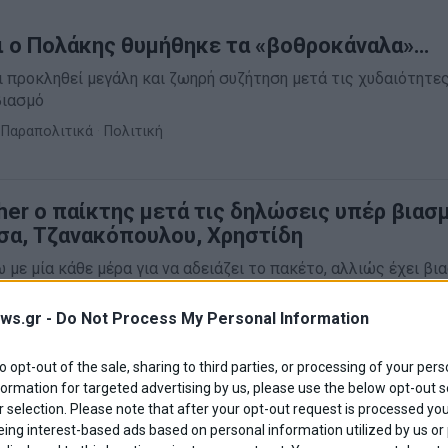
Και ο Πολάκης θυμήθηκε τα «βοθροκάναλα»…
ει προκληθεί μεγάλη και ζωηρή συζήτηση μετά τις χυδαιότητε
βιασμό
Παραπολιτικά
·
Πολιτική
her ο παίκτης μετά τις δηλώσεις υπέρ βιασ
σα, Τζανακόπουλου, Χρηστίδη
 με μία κάθε μέρα για να αδειάζει το πακέτο, αλλιώς έχει βια
κτη του ριάλιτι Big Brother, που προκάλεσε οργή
ws.gr -
Do Not Process My Personal Information
Ελλάδα
·
Επικαιρότητα
to opt-out of the sale, sharing to third parties, or processing of your pers
formation for targeted advertising by us, please use the below opt-out s
τοί είναι οι 17 παίκτες
 selection. Please note that after your opt-out request is processed y
ου, ο Χάρης Βαρθακούρης θα υποδεχθεί τους 17 παίκτες του ρ
eing interest-based ads based on personal information utilized by us or