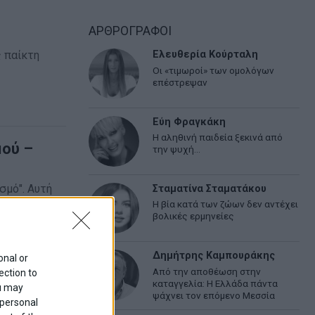
ΑΡΘΡΟΓΡΑΦΟΙ
ς παίκτη
Ελευθερία Κούρταλη
Οι «τιμωροί» των ομολόγων
επέστρεψαν
Εύη Φραγκάκη
Η αληθινή παιδεία ξεκινά από
μού –
την ψυχή…
σμό". Αυτή
Σταματίνα Σταματάκου
Η βία κατά των ζώων δεν αντέχει
βολικές ερμηνείες
Δημήτρης Καμπουράκης
onal or
Από την αποθέωση στην
ection to
καταγγελία: Η Ελλάδα πάντα
ou may
ψάχνει τον επόμενο Μεσσία
ιάλιτι και ο
 personal