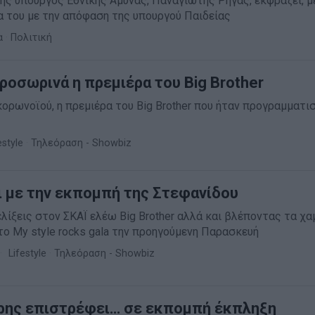
ς υπουργός Εθνικής Άμυνας, Παναγιώτης Ρήγας, εκφράζει, 
α του με την απόφαση της υπουργού Παιδείας
α
·
Πολιτική
ροσωρινά η πρεμιέρα του Big Brother
ορωνοϊού, η πρεμιέρα του Big Brother που ήταν προγραμματισ
estyle
·
Τηλεόραση - Showbiz
αι με την εκπομπή της Στεφανίδου
ξελίξεις στον ΣΚΑΪ ελέω Big Brother αλλά και βλέποντας τα χ
ο My style rocks gala την προηγούμενη Παρασκευή
Lifestyle
·
Τηλεόραση - Showbiz
ρης επιστρέφει… σε εκπομπή έκπληξη