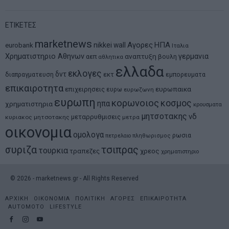
ΕΤΙΚΕΤΕΣ
marketnews
Αγορες
ΗΠΑ
nikkei
wall
eurobank
Ιταλια
Χρηματιστηριο Αθηνων
αναπτυξη
γερμανια
αεπ
βουλη
αθλητικα
ελλαδα
εκλογες
δντ
εκτ
διαπραγματευση
εμπορευματα
επικαιροτητα
ευρωπαικα
επιχειρησεις
ευρω
ευρωζωνη
ευρωπη
κορωνοιος
κοσμος
ηπα
χρηματιστηρια
κρουσματα
μητσοτακης
νδ
μεταρρυθμισεις
κυριακος μητσοτακης
μετρα
οικονομια
ομολογα
ρωσια
πετρελαιο
πληθωρισμος
συριζα
τσιπρας
τουρκια
τραπεζες
χρεος
χρηματιστηριο
©
2026
- marketnews.gr - All Rights Reserved
ΑΡΧΙΚΗ
ΟΙΚΟΝΟΜΙΑ
ΠΟΛΙΤΙΚΗ
ΑΓΟΡΕΣ
ΕΠΙΚΑΙΡΟΤΗΤΑ
AUTOMOTO
LIFESTYLE