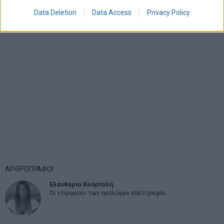
Data Deletion
Data Access
Privacy Policy
ΑΡΘΡΟΓΡΑΦΟΙ
Ελευθερία Κούρταλη
Οι «τιμωροί» των ομολόγων επέστρεψαν