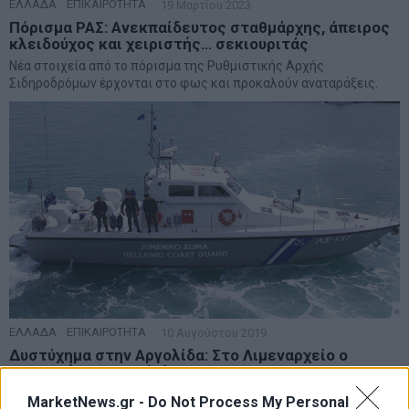
ΕΛΛΑΔΑ
·
ΕΠΙΚΑΙΡΟΤΗΤΑ
19 Μαρτίου 2023
Πόρισμα ΡΑΣ: Ανεκπαίδευτος σταθμάρχης, άπειρος
κλειδούχος και χειριστής… σεκιουριτάς
Νέα στοιχεία από το πόρισμα της Ρυθμιστικής Αρχής
Σιδηροδρόμων έρχονται στο φως και προκαλούν αναταράξεις.
ΕΛΛΑΔΑ
·
ΕΠΙΚΑΙΡΟΤΗΤΑ
10 Αυγούστου 2019
Δυστύχημα στην Αργολίδα: Στο Λιμεναρχείο ο
χειριστής του ταχύπλοου
Τον χειριστή του ταχύπλοου φουσκωτού σκάφους, που
MarketNews.gr -
Do Not Process My Personal