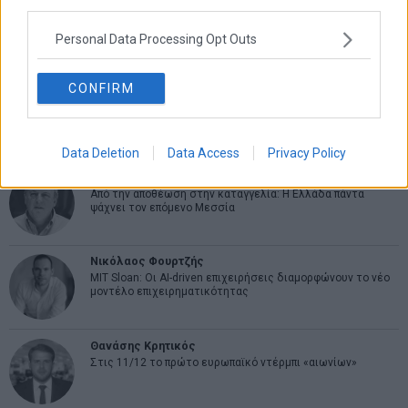
third parties.
Εύη Φραγκάκη
Η αληθινή παιδεία ξεκινά από την ψυχή…
Personal Data Processing Opt Outs
CONFIRM
Σταματίνα Σταματάκου
Η βία κατά των ζώων δεν αντέχει βολικές ερμηνείες
Data Deletion
Data Access
Privacy Policy
Δημήτρης Καμπουράκης
Από την αποθέωση στην καταγγελία: Η Ελλάδα πάντα
ψάχνει τον επόμενο Μεσσία
Νικόλαος Φουρτζής
MIT Sloan: Οι AI-driven επιχειρήσεις διαμορφώνουν το νέο
μοντέλο επιχειρηματικότητας
Θανάσης Κρητικός
Στις 11/12 το πρώτο ευρωπαϊκό ντέρμπι «αιωνίων»