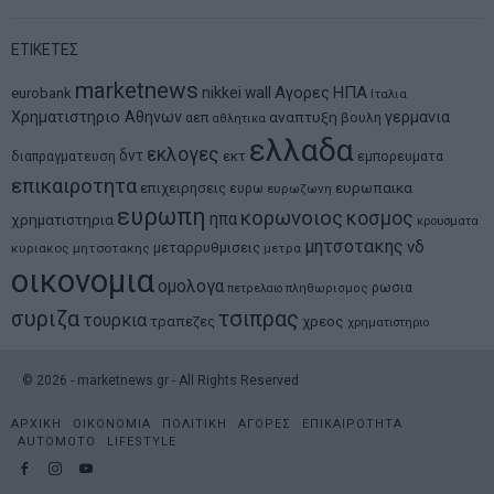
ΕΤΙΚΕΤΕΣ
marketnews
Αγορες
ΗΠΑ
nikkei
wall
eurobank
Ιταλια
Χρηματιστηριο Αθηνων
αναπτυξη
γερμανια
αεπ
βουλη
αθλητικα
ελλαδα
εκλογες
δντ
εκτ
διαπραγματευση
εμπορευματα
επικαιροτητα
ευρωπαικα
επιχειρησεις
ευρω
ευρωζωνη
ευρωπη
κορωνοιος
κοσμος
ηπα
χρηματιστηρια
κρουσματα
μητσοτακης
νδ
μεταρρυθμισεις
κυριακος μητσοτακης
μετρα
οικονομια
ομολογα
ρωσια
πετρελαιο
πληθωρισμος
συριζα
τσιπρας
τουρκια
τραπεζες
χρεος
χρηματιστηριο
©
2026
- marketnews.gr - All Rights Reserved
ΑΡΧΙΚΗ
ΟΙΚΟΝΟΜΙΑ
ΠΟΛΙΤΙΚΗ
ΑΓΟΡΕΣ
ΕΠΙΚΑΙΡΟΤΗΤΑ
AUTOMOTO
LIFESTYLE