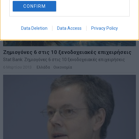
CONFIRM
Data Deletion
Data Access
Privacy Policy
Ζημιογόνες 6 στις 10 ξενοδοχειακές επιχειρήσεις
Stat Bank: Ζημιογόνες 6 στις 10 ξενοδοχειακές επιχειρήσεις
6 Μαρτίου 2013
Ελλάδα
·
Οικονομία