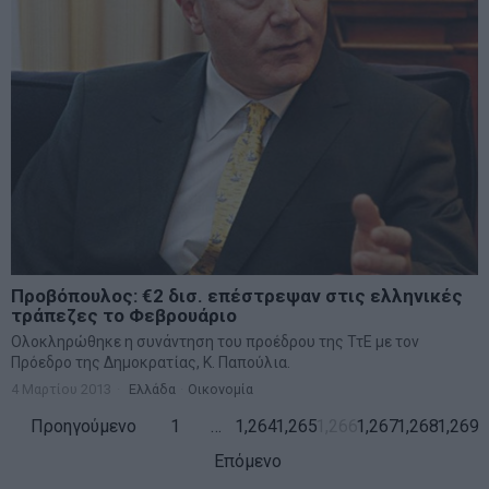
Προβόπουλος: €2 δισ. επέστρεψαν στις ελληνικές
τράπεζες το Φεβρουάριο
Ολοκληρώθηκε η συνάντηση του προέδρου της ΤτΕ με τον
Πρόεδρο της Δημοκρατίας, Κ. Παπούλια.
4 Μαρτίου 2013
Ελλάδα
·
Οικονομία
Προηγούμενο
1
…
1,264
1,265
1,266
1,267
1,268
1,269
Επόμενο