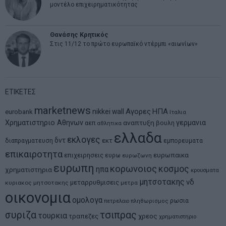
μοντέλο επιχειρηματικότητας
Θανάσης Κρητικός
Στις 11/12 το πρώτο ευρωπαϊκό ντέρμπι «αιωνίων»
ΕΤΙΚΕΤΕΣ
marketnews
Αγορες
ΗΠΑ
nikkei
wall
eurobank
Ιταλια
Χρηματιστηριο Αθηνων
αναπτυξη
γερμανια
αεπ
βουλη
αθλητικα
ελλαδα
εκλογες
δντ
εκτ
διαπραγματευση
εμπορευματα
επικαιροτητα
ευρωπαικα
επιχειρησεις
ευρω
ευρωζωνη
ευρωπη
κορωνοιος
κοσμος
ηπα
χρηματιστηρια
κρουσματα
μητσοτακης
νδ
μεταρρυθμισεις
κυριακος μητσοτακης
μετρα
οικονομια
ομολογα
ρωσια
πετρελαιο
πληθωρισμος
συριζα
τσιπρας
τουρκια
τραπεζες
χρεος
χρηματιστηριο