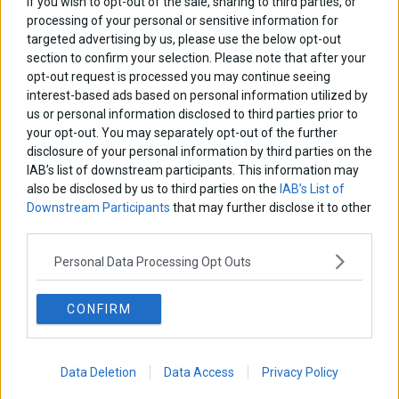
If you wish to opt-out of the sale, sharing to third parties, or
processing of your personal or sensitive information for
targeted advertising by us, please use the below opt-out
section to confirm your selection. Please note that after your
opt-out request is processed you may continue seeing
interest-based ads based on personal information utilized by
us or personal information disclosed to third parties prior to
your opt-out. You may separately opt-out of the further
Η Μ. Καρυστιανού απαγορεύει στους αδελφούς
disclosure of your personal information by third parties on the
Πλακιά να την πλησιάσουν στα 200 μέτρα – Τι άλλο
IAB’s list of downstream participants. This information may
τους ζητά
also be disclosed by us to third parties on the
IAB’s List of
Με εξώδικα, δελτία τύπου και ασφαλιστικά μέτρα ανάμεσα σε
Downstream Participants
that may further disclose it to other
Μαρία Καρυστιανού και Νίκο Πλακιά – Η Μ. Καρυστιανού
third parties.
απαγορεύει στους αδελφούς Πλακιά να την πλησιάσουν στα 200
μέτρα – Τι άλλο τους
Personal Data Processing Opt Outs
3 Οκτωβρίου 2024
Ελλάδα
·
Επικαιρότητα
CONFIRM
Data Deletion
Data Access
Privacy Policy