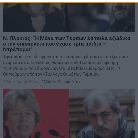
Ν. Πλακιάς: “Η Μάνα των Τεμπών έστειλε εξώδικα
στην οικογένεια που έχασε τρία παιδιά –
Ντρέπομαι”
Την δικαστική οδό φαίνεται ότι παίρνει η διαμάχη που ξέσπασε
ανάμεσα σε οικογένειες θυμάτων των Τεμπών, με αφορμή
τη συναυλία που διοργανώνεται στο Καλλιμάρμαρο στις 11
Οκτωβρίου από τον «Σύλλογο Θυμάτων Τεμπών».
2 Οκτωβρίου 2024
Ελλάδα
·
Επικαιρότητα