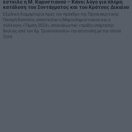
έστειλε η Μ. Καρυστιανού – Κάνει λόγο για πλήρη
κατάλυση του Συντάγματος και του Κράτους Δικαίου
Εξώδικη διαμαρτυρία προς τον πρόεδρο της Προανακριτικής
Παναγή Καππάτο, απέστειλαν η Μαρία Καρυστιανού και ο
σύλλογος «Τέμπη 2023», αποκαλώντας «πράξη υπέρτατης
δειλίας από τον Χρ. Τριαντόπουλο» την επιστολή με την οποία
ζητά