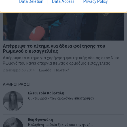
Data Deletion
Data Access
Privacy Policy
Απέρριψε το αίτημα για άδεια φοίτησης του
Ρωμανού ο εισαγγελέας
Απέρριψε το αίτημα για χορήγηση φοιτητικής άδειας στον Νίκο
Ρωμανό που κάνει απεργία πείνας ο αρμόδιος εισαγγελέας
2 Δεκεμβρίου 2014
Ελλάδα
·
Πολιτική
ΑΡΘΡΟΓΡΑΦΟΙ
Ελευθερία Κούρταλη
Οι «τιμωροί» των ομολόγων επέστρεψαν
Εύη Φραγκάκη
Η αληθινή παιδεία ξεκινά από την ψυχή…