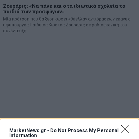
Ζουράρις: «Να πάνε και στα ιδιωτικά σχολεία τα
παιδιά των προσφύγων»
Μία πρόταση που θα ξεσηκώσει «θύελλα» αντιδράσεων έκανε ο
υφυπουργός Παιδείας Κώστας Ζουράρις σε ραδιοφωνική του
συνέντευξη
MarketNews.gr -
Do Not Process My Personal
Information