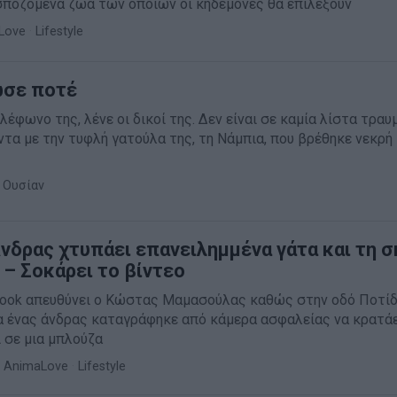
σποζόμενα ζώα των οποίων οι κηδεμόνες θα επιλέξουν
Love
·
Lifestyle
ωσε ποτέ
λέφωνο της, λένε οι δικοί της. Δεν είναι σε καμία λίστα τραυ
ντα με την τυφλή γατούλα της, τη Νάμπια, που βρέθηκε νεκρή
 Ουσίαν
Άνδρας χτυπάει επανειλημμένα γάτα και τη 
 – Σοκάρει το βίντεο
ook απευθύνει ο Κώστας Μαμασούλας καθώς στην οδό Ποτί
α ένας άνδρας καταγράφηκε από κάμερα ασφαλείας να κρατάε
ι σε μια μπλούζα
AnimaLove
·
Lifestyle