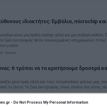
ύθυνους ιδιοκτήτες: Εμβόλια, microchip και
ικιδίου είναι μια πράξη αγάπης αλλά και μια σοβαρή ευθύνη. 
 τα ζώα συντροφιάς θέτει συγκεκριμένες υποχρεώσεις στους 
αι η υγεία
ατ΄ Ουσίαν
νας: 6 τρόποι να τα κρατήσουμε δροσερά κα
εάζει μόνο εμάς αλλά και τους τετράποδους φίλους μας, πο
πό τη ζέστη. Τα ζώα συντροφιάς, όπως σκύλοι και γάτες, αλ
maLove
·
Lifestyle
ws.gr -
Do Not Process My Personal Information