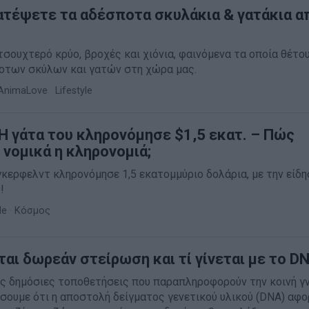
τέψετε τα αδέσποτα σκυλάκια & γατάκια α
τσουχτερό κρύο, βροχές και χιόνια, φαινόμενα τα οποία θέτου
οτων σκύλων και γατών στη χώρα μας.
AnimaLove
·
Lifestyle
Η γάτα του κληρονόμησε $1,5 εκατ. – Πώς
 νομικά η κληρονομιά;
κερφελντ κληρονόμησε 1,5 εκατομμύριο δολάρια, με την είδη
!
le
·
Κόσμος
ται δωρεάν στείρωση και τί γίνεται με το D
ες δημόσιες τοποθετήσεις που παραπληροφορούν την κοινή γ
σουμε ότι η αποστολή δείγματος γενετικού υλικού (DNA) αφ