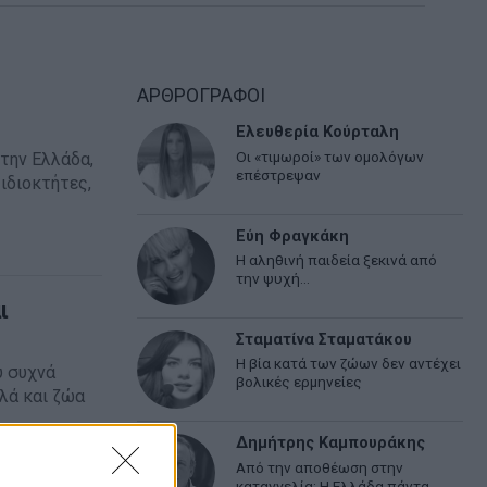
ΑΡΘΡΟΓΡΑΦΟΙ
Ελευθερία Κούρταλη
Οι «τιμωροί» των ομολόγων
Στην Ελλάδα,
επέστρεψαν
ιδιοκτήτες,
Εύη Φραγκάκη
Η αληθινή παιδεία ξεκινά από
την ψυχή…
ι
Σταματίνα Σταματάκου
Η βία κατά των ζώων δεν αντέχει
υ συχνά
βολικές ερμηνείες
λά και ζώα
Δημήτρης Καμπουράκης
Από την αποθέωση στην
καταγγελία: Η Ελλάδα πάντα