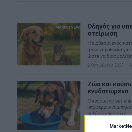
Οδηγός για υπε
στείρωση
Η υιοθεσία ενός κατο
η νέα νομοθεσία για
ώστε να διασφαλίζετ
2 Οκτωβρίου 2025
Κ
Ζώα και καύσω
ενυδατωμένα
Ο καύσωνας δεν επηρ
υποφέρουν σιωπηλά α
αυλής ή αδέσποτα,
10 Ιουλίου 2025
Ani
MarketNe