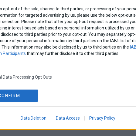
to opt-out of the sale, sharing to third parties, or processing of your pers
φαλονιά: Σκότωσαν γάτα, την κρέμασαν με σχ
formation for targeted advertising by us, please use the below opt-out s
βο” σε ταμπέλα
 selection. Please note that after your opt-out request is processed y
eing interest-based ads based on personal information utilized by us or
να αντίκρισαν κάτοικοι σε χωριό της Κεφαλονιάς.
disclosed to third parties prior to your opt-out. You may separately opt-
losure of your personal information by third parties on the IAB’s list o
nimaLove
·
Lifestyle
. This information may also be disclosed by us to third parties on the
IAB
 Participants
that may further disclose it to other third parties.
l Data Processing Opt Outs
ίγας έχει γίνει viral
 γάτα έχει γίνει viral στο διαδίκτυο λόγω του μεγέθους της.
CONFIRM
AnimaLove
·
Lifestyle
Data Deletion
Data Access
Privacy Policy