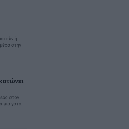
ματιών ή
 μέσα στην
σκοτώνει
δεας στον
ι μια γάτα