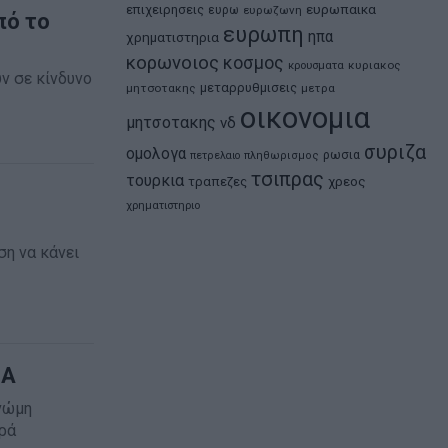
ευρωπαικα
επιχειρησεις
ευρω
ευρωζωνη
πό το
ευρωπη
ηπα
χρηματιστηρια
κορωνοιος
κοσμος
κρουσματα
κυριακος
ν σε κίνδυνο
μεταρρυθμισεις
μητσοτακης
μετρα
οικονομια
μητσοτακης
νδ
συριζα
ομολογα
ρωσια
πετρελαιο
πληθωρισμος
τσιπρας
τουρκια
τραπεζες
χρεος
χρηματιστηριο
ση να κάνει
NA
νώμη
ορά