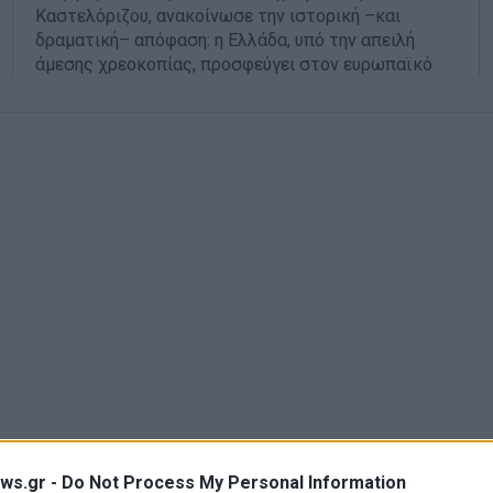
Καστελόριζου, ανακοίνωσε την ιστορική –και
δραματική– απόφαση: η Ελλάδα, υπό την απειλή
άμεσης χρεοκοπίας, προσφεύγει στον ευρωπαϊκό
ws.gr -
Do Not Process My Personal Information