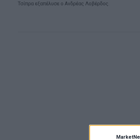
Τσίπρα εξαπέλυσε ο Ανδρέας Λοβέρδος.
MarketNe