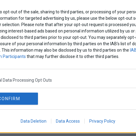
ναι αδικαιολόγηση και καταδικαστέα”
to opt-out of the sale, sharing to third parties, or processing of your pers
formation for targeted advertising by us, please use the below opt-out s
ου για τον θάνατο του Παύλου Φύσσα, του οποίου το αίμα εύχε
 selection. Please note that after your opt-out request is processed y
ασε με δήλωση που έκανε, αργά χθες, ο πρώην πρωθυπ
eing interest-based ads based on personal information utilized by us or
Ελλάδα
·
Πολιτική
disclosed to third parties prior to your opt-out. You may separately opt-
losure of your personal information by third parties on the IAB’s list o
. This information may also be disclosed by us to third parties on the
IAB
 Participants
that may further disclose it to other third parties.
ηγούμενο
1
2
3
l Data Processing Opt Outs
CONFIRM
Data Deletion
Data Access
Privacy Policy