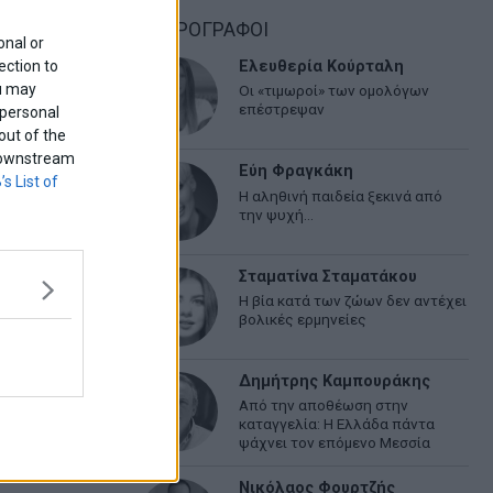
ΑΡΘΡΟΓΡΑΦΟΙ
onal or
ection to
ται να είναι
Ελευθερία Κούρταλη
ou may
Οι «τιμωροί» των ομολόγων
επέστρεψαν
 personal
out of the
f downstream
Εύη Φραγκάκη
’s List of
Η αληθινή παιδεία ξεκινά από
την ψυχή…
Σταματίνα Σταματάκου
Η βία κατά των ζώων δεν αντέχει
βολικές ερμηνείες
Δημήτρης Καμπουράκης
Από την αποθέωση στην
καταγγελία: Η Ελλάδα πάντα
ψάχνει τον επόμενο Μεσσία
Νικόλαος Φουρτζής