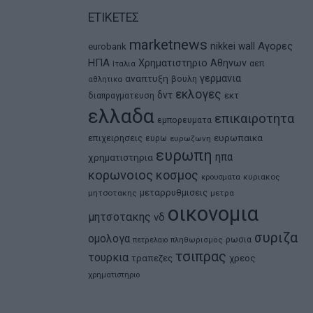
ΕΤΙΚΕΤΕΣ
marketnews
Αγορες
nikkei
wall
eurobank
ΗΠΑ
Χρηματιστηριο Αθηνων
αεπ
Ιταλια
αναπτυξη
γερμανια
βουλη
αθλητικα
εκλογες
δντ
εκτ
διαπραγματευση
ελλαδα
επικαιροτητα
εμπορευματα
ευρωπαικα
επιχειρησεις
ευρω
ευρωζωνη
ευρωπη
ηπα
χρηματιστηρια
κορωνοιος
κοσμος
κρουσματα
κυριακος
μεταρρυθμισεις
μητσοτακης
μετρα
οικονομια
μητσοτακης
νδ
συριζα
ομολογα
ρωσια
πετρελαιο
πληθωρισμος
τσιπρας
τουρκια
τραπεζες
χρεος
χρηματιστηριο