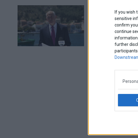
ΓΑΠ: “Η βία εί
If you wish 
sensitive in
Τη βαθύτατη θλίψη τ
confirm your
το τελευταίο, εξέφρ
continue se
19 Σεπτεμβρίου 2013
information 
further disc
participants
Downstream
Προ
Persona