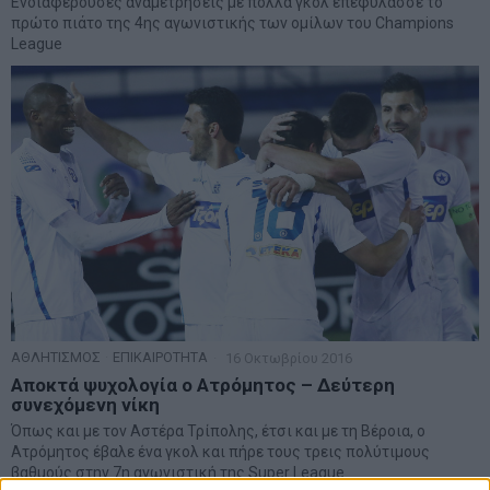
Ενδιαφέρουσες αναμετρήσεις με πολλά γκολ επεφύλασσε το
πρώτο πιάτο της 4ης αγωνιστικής των ομίλων του Champions
League
ΑΘΛΗΤΙΣΜΟΣ
·
ΕΠΙΚΑΙΡΟΤΗΤΑ
16 Οκτωβρίου 2016
Αποκτά ψυχολογία ο Ατρόμητος – Δεύτερη
συνεχόμενη νίκη
Όπως και με τον Αστέρα Τρίπολης, έτσι και με τη Βέροια, ο
Ατρόμητος έβαλε ένα γκολ και πήρε τους τρεις πολύτιμους
βαθμούς στην 7η αγωνιστική της Super League.