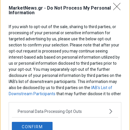
MarketNews.gr -
Do Not Process My Personal
Information
If you wish to opt-out of the sale, sharing to third parties, or
processing of your personal or sensitive information for
ΑΡΘΡΟΓΡΑΦΟΙ
targeted advertising by us, please use the below opt-out
Ελευθερία Κούρταλη
section to confirm your selection. Please note that after your
Οι «τιμωροί» των ομολόγων επέστρεψαν
opt-out request is processed you may continue seeing
interest-based ads based on personal information utilized by
us or personal information disclosed to third parties prior to
your opt-out. You may separately opt-out of the further
Εύη Φραγκάκη
disclosure of your personal information by third parties on the
Η αληθινή παιδεία ξεκινά από την ψυχή…
IAB’s list of downstream participants. This information may
also be disclosed by us to third parties on the
IAB’s List of
Downstream Participants
that may further disclose it to other
Σταματίνα Σταματάκου
third parties.
Η βία κατά των ζώων δεν αντέχει βολικές ερμηνείες
Personal Data Processing Opt Outs
Δημήτρης Καμπουράκης
CONFIRM
Από την αποθέωση στην καταγγελία: Η Ελλάδα πάντα