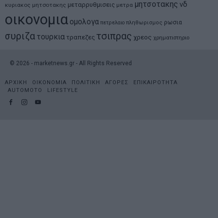
μητσοτακης
νδ
μεταρρυθμισεις
κυριακος μητσοτακης
μετρα
οικονομια
ομολογα
ρωσια
πετρελαιο
πληθωρισμος
συριζα
τσιπρας
τουρκια
τραπεζες
χρεος
χρηματιστηριο
©
2026
- marketnews.gr - All Rights Reserved
ΑΡΧΙΚΗ
ΟΙΚΟΝΟΜΙΑ
ΠΟΛΙΤΙΚΗ
ΑΓΟΡΕΣ
ΕΠΙΚΑΙΡΟΤΗΤΑ
AUTOMOTO
LIFESTYLE