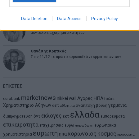
ψάχνει τον επόμενο Μεσσία
Data Deletion
Data Access
Privacy Policy
Νικόλαος Φουρτζής
MIT Sloan: Οι AI-driven επιχειρήσεις διαμορφώνουν το νέο
μοντέλο επιχειρηματικότητας
Θανάσης Κρητικός
Στις 11/12 το πρώτο ευρωπαϊκό ντέρμπι «αιωνίων»
ΕΤΙΚΕΤΕΣ
marketnews
Αγορες
ΗΠΑ
nikkei
wall
eurobank
Ιταλια
Χρηματιστηριο Αθηνων
αναπτυξη
γερμανια
αεπ
βουλη
αθλητικα
ελλαδα
εκλογες
δντ
εκτ
διαπραγματευση
εμπορευματα
επικαιροτητα
ευρωπαικα
επιχειρησεις
ευρω
ευρωζωνη
ευρωπη
κορωνοιος
κοσμος
ηπα
χρηματιστηρια
κρουσματα