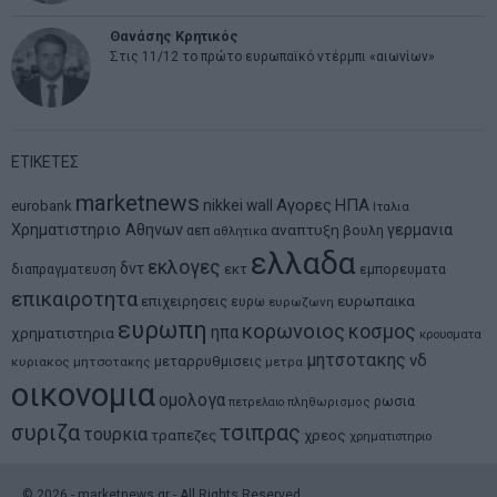
Θανάσης Κρητικός
Στις 11/12 το πρώτο ευρωπαϊκό ντέρμπι «αιωνίων»
ΕΤΙΚΕΤΕΣ
marketnews
Αγορες
ΗΠΑ
nikkei
wall
eurobank
Ιταλια
Χρηματιστηριο Αθηνων
αναπτυξη
γερμανια
αεπ
βουλη
αθλητικα
ελλαδα
εκλογες
δντ
εκτ
διαπραγματευση
εμπορευματα
επικαιροτητα
ευρωπαικα
επιχειρησεις
ευρω
ευρωζωνη
ευρωπη
κορωνοιος
κοσμος
ηπα
χρηματιστηρια
κρουσματα
μητσοτακης
νδ
μεταρρυθμισεις
κυριακος μητσοτακης
μετρα
οικονομια
ομολογα
ρωσια
πετρελαιο
πληθωρισμος
συριζα
τσιπρας
τουρκια
τραπεζες
χρεος
χρηματιστηριο
©
2026
- marketnews.gr - All Rights Reserved