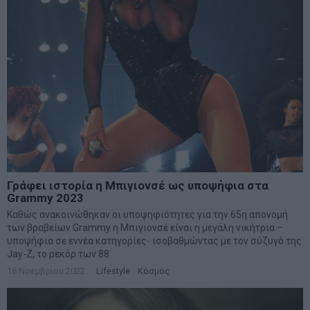
Γράφει ιστορία η Μπιγιονσέ ως υποψήφια στα
Grammy 2023
Καθώς ανακοινώθηκαν οι υποψηφιότητες για την 65η απονομή
των βραβείων Grammy η Μπιγιονσέ είναι η μεγάλη νικήτρια –
υποψήφια σε εννέα κατηγορίες- ισοβαθμώντας με τον σύζυγό της
Jay-Z, το ρεκόρ των 88
16 Νοεμβρίου 2022
Lifestyle
·
Κόσμος