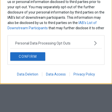
us or personal information disclosed to third parties prior to
your opt-out. You may separately opt-out of the further
disclosure of your personal information by third parties on the
IAB’s list of downstream participants. This information may
also be disclosed by us to third parties on the
IAB’s List of
Downstream Participants
that may further disclose it to other
third parties.
Personal Data Processing Opt Outs
Πρώτη με 9 υποψηφιότητες στα φετινά Grammy η
Beyonce
CONFIRM
Η Aμερικανίδα τραγουδίστρια Μπιγιονσέ συγκεντρώνει φέτος τις
περισσότερες υποψηφιότητες στα βραβεία Γκράμι, αφού
φιγουράρει σε 9 διαφορετικές κατηγορίες
Data Deletion
Data Access
Privacy Policy
6 Δεκεμβρίου 2016
Lifestyle
·
Κόσμος