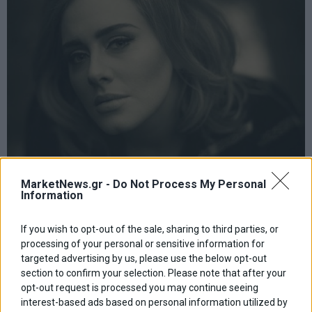
Adele: Κέρδισε τα τρία κορυφαία βραβεία Grammy
MarketNews.gr -
Do Not Process My Personal
επικρατώντας της Μπιγιονσέ
Information
Η Adele κέρδισε τα τρία κορυφαία βραβεία Grammy, για το
άλμπουμ, την ηχογράφηση και το τραγούδι, επικρατώντας της
If you wish to opt-out of the sale, sharing to third parties, or
Μπιγιονσέ
processing of your personal or sensitive information for
13 Φεβρουαρίου 2017
Lifestyle
·
Κόσμος
targeted advertising by us, please use the below opt-out
section to confirm your selection. Please note that after your
opt-out request is processed you may continue seeing
interest-based ads based on personal information utilized by