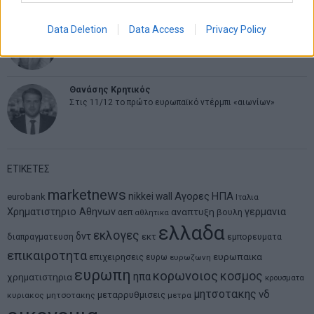
Νικόλαος Φουρτζής
Data Deletion
Data Access
Privacy Policy
MIT Sloan: Οι AI-driven επιχειρήσεις διαμορφώνουν το νέο
μοντέλο επιχειρηματικότητας
Θανάσης Κρητικός
Στις 11/12 το πρώτο ευρωπαϊκό ντέρμπι «αιωνίων»
ΕΤΙΚΕΤΕΣ
marketnews
Αγορες
ΗΠΑ
nikkei
wall
eurobank
Ιταλια
Χρηματιστηριο Αθηνων
αναπτυξη
γερμανια
αεπ
βουλη
αθλητικα
ελλαδα
εκλογες
δντ
εκτ
διαπραγματευση
εμπορευματα
επικαιροτητα
ευρωπαικα
επιχειρησεις
ευρω
ευρωζωνη
ευρωπη
κορωνοιος
κοσμος
ηπα
χρηματιστηρια
κρουσματα
μητσοτακης
νδ
μεταρρυθμισεις
κυριακος μητσοτακης
μετρα