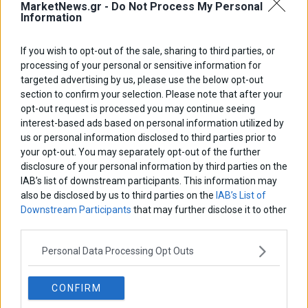
MarketNews.gr -
Do Not Process My Personal
Information
If you wish to opt-out of the sale, sharing to third parties, or
ΑΡΘΡΟΓΡΑΦΟΙ
processing of your personal or sensitive information for
Ελευθερία Κούρταλη
targeted advertising by us, please use the below opt-out
Οι «τιμωροί» των ομολόγων επέστρεψαν
section to confirm your selection. Please note that after your
opt-out request is processed you may continue seeing
interest-based ads based on personal information utilized by
us or personal information disclosed to third parties prior to
Εύη Φραγκάκη
your opt-out. You may separately opt-out of the further
Η αληθινή παιδεία ξεκινά από την ψυχή…
disclosure of your personal information by third parties on the
IAB’s list of downstream participants. This information may
also be disclosed by us to third parties on the
IAB’s List of
Σταματίνα Σταματάκου
Downstream Participants
that may further disclose it to other
Η βία κατά των ζώων δεν αντέχει βολικές ερμηνείες
third parties.
Personal Data Processing Opt Outs
Δημήτρης Καμπουράκης
Από την αποθέωση στην καταγγελία: Η Ελλάδα πάντα
CONFIRM
ψάχνει τον επόμενο Μεσσία