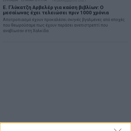
14 Δεκεμβρίου 2021
Ε. Γλύκατζη Αρβελέρ για καύση βιβλίων: Ο
μεσαίωνας έχει τελειώσει πριν 1000 χρόνια
Αποτροπιασμό έχουν προκαλέσει σκηνές βγαλμένες από εποχές
που θεωρούσαμε πως έχουν περάσει ανεπιστρεπτί που
αναβίωσαν στη Χαλκίδα