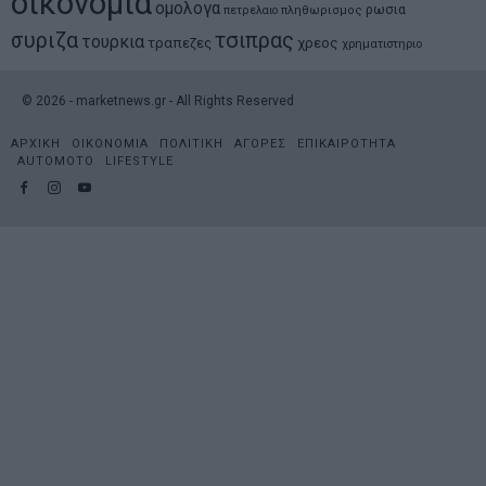
οικονομια
ομολογα
ρωσια
πετρελαιο
πληθωρισμος
συριζα
τσιπρας
τουρκια
τραπεζες
χρεος
χρηματιστηριο
©
2026
- marketnews.gr - All Rights Reserved
ΑΡΧΙΚΗ
ΟΙΚΟΝΟΜΙΑ
ΠΟΛΙΤΙΚΗ
ΑΓΟΡΕΣ
ΕΠΙΚΑΙΡΟΤΗΤΑ
AUTOMOTO
LIFESTYLE