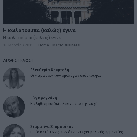
Η κωλοτούμπα (καλώς) έγινε
Η κωλοτούμπα (καλώς) έγινε
10 Μαρτίου 2015
Home
·
MacroBusiness
ΑΡΘΡΟΓΡΑΦΟΙ
Ελευθερία Κούρταλη
Οι «τιμωροί» των ομολόγων επέστρεψαν
Εύη Φραγκάκη
Η αληθινή παιδεία ξεκινά από την ψυχή…
Σταματίνα Σταματάκου
Η βία κατά των ζώων δεν αντέχει βολικές ερμηνείες