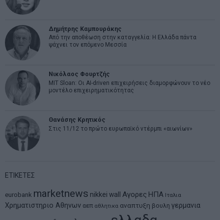
Δημήτρης Καμπουράκης
Από την αποθέωση στην καταγγελία: Η Ελλάδα πάντα
ψάχνει τον επόμενο Μεσσία
Νικόλαος Φουρτζής
MIT Sloan: Οι AI-driven επιχειρήσεις διαμορφώνουν το νέο
μοντέλο επιχειρηματικότητας
Θανάσης Κρητικός
Στις 11/12 το πρώτο ευρωπαϊκό ντέρμπι «αιωνίων»
ΕΤΙΚΕΤΕΣ
marketnews
Αγορες
ΗΠΑ
nikkei
wall
eurobank
Ιταλια
Χρηματιστηριο Αθηνων
αναπτυξη
γερμανια
αεπ
βουλη
αθλητικα