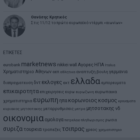
Θανάσης Κρητικός
Στις 11/12 το πρώτο ευρωπαϊκό ντέρμπι «αιωνίων»
ΕΤΙΚΕΤΕΣ
marketnews
Αγορες
ΗΠΑ
nikkei
wall
eurobank
Ιταλια
Χρηματιστηριο Αθηνων
αναπτυξη
γερμανια
αεπ
βουλη
αθλητικα
ελλαδα
εκλογες
δντ
εκτ
διαπραγματευση
εμπορευματα
επικαιροτητα
ευρωπαικα
επιχειρησεις
ευρω
ευρωζωνη
ευρωπη
κορωνοιος
κοσμος
ηπα
χρηματιστηρια
κρουσματα
μητσοτακης
νδ
μεταρρυθμισεις
κυριακος μητσοτακης
μετρα
οικονομια
ομολογα
ρωσια
πετρελαιο
πληθωρισμος
συριζα
τσιπρας
τουρκια
τραπεζες
χρεος
χρηματιστηριο