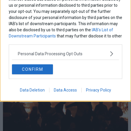
us or personal information disclosed to third parties prior to
Να τιμηθεί η μνήμη Γρηγορόπουλου καλούν με
your opt-out. You may separately opt-out of the further
ψήφισμα που υπογράφουν Αγγελάκας, Μποφίλιου,
Πουλικάκος
disclosure of your personal information by third parties on the
IAB’s list of downstream participants. This information may
Να τιμηθεί -με όλα τα απαραίτητα μέτρα προστασίας- η μνήμη του
also be disclosed by us to third parties on the
IAB’s List of
Αλέξανδρου Γρηγορόπουλου στις 6 Δεκεμβρίου καλούν με
Downstream Participants
that may further disclose it to other
ψήφισμα που υπογράφουν γνωστοί καλλιτέχνες,
third parties.
3 Δεκεμβρίου 2020
Ελλάδα
·
Επικαιρότητα
Personal Data Processing Opt Outs
CONFIRM
Data Deletion
Data Access
Privacy Policy