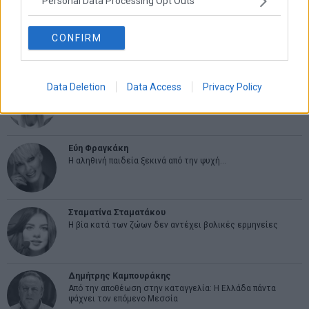
Personal Data Processing Opt Outs
CONFIRM
ΑΡΘΡΟΓΡΑΦΟΙ
Ελευθερία Κούρταλη
Data Deletion
Data Access
Privacy Policy
Οι «τιμωροί» των ομολόγων επέστρεψαν
Εύη Φραγκάκη
Η αληθινή παιδεία ξεκινά από την ψυχή…
Σταματίνα Σταματάκου
Η βία κατά των ζώων δεν αντέχει βολικές ερμηνείες
Δημήτρης Καμπουράκης
Από την αποθέωση στην καταγγελία: Η Ελλάδα πάντα
ψάχνει τον επόμενο Μεσσία