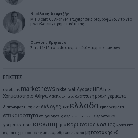
Νικόλαος Φουρτζής
MIT Sloan: Οι AI-driven επιχειρήσεις διαμορφώνουν το νέο
μοντέλο επιχειρηματικότητας
Θανάσης Κρητικός
Στις 11/12 το πρώτο ευρωπαϊκό ντέρμπι «αιωνίων»
ΕΤΙΚΕΤΕΣ
marketnews
Αγορες
ΗΠΑ
nikkei
wall
eurobank
Ιταλια
Χρηματιστηριο Αθηνων
αναπτυξη
γερμανια
αεπ
βουλη
αθλητικα
ελλαδα
εκλογες
δντ
εκτ
διαπραγματευση
εμπορευματα
επικαιροτητα
ευρωπαικα
επιχειρησεις
ευρω
ευρωζωνη
ευρωπη
κορωνοιος
κοσμος
ηπα
χρηματιστηρια
κρουσματα
μητσοτακης
νδ
μεταρρυθμισεις
κυριακος μητσοτακης
μετρα