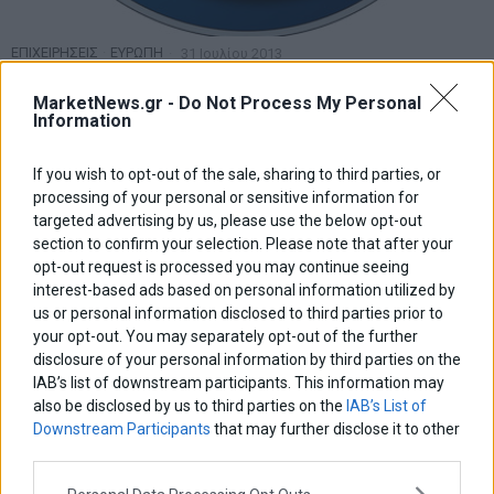
ΕΠΙΧΕΙΡΗΣΕΙΣ
·
ΕΥΡΩΠΗ
31 Ιουλίου 2013
VW: Στα €3,44 δισ. το λειτουργικό κόστος το
β΄3μηνο
MarketNews.gr -
Do Not Process My Personal
Information
VW: Στα €3,44 δισ. το λειτουργικό κόστος το β΄3μηνο
If you wish to opt-out of the sale, sharing to third parties, or
processing of your personal or sensitive information for
targeted advertising by us, please use the below opt-out
section to confirm your selection. Please note that after your
opt-out request is processed you may continue seeing
interest-based ads based on personal information utilized by
us or personal information disclosed to third parties prior to
your opt-out. You may separately opt-out of the further
disclosure of your personal information by third parties on the
IAB’s list of downstream participants. This information may
also be disclosed by us to third parties on the
IAB’s List of
Downstream Participants
that may further disclose it to other
third parties.