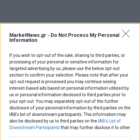
MarketNews.gr -
Do Not Process My Personal
Information
If you wish to opt-out of the sale, sharing to third parties, or
processing of your personal or sensitive information for
targeted advertising by us, please use the below opt-out
section to confirm your selection. Please note that after your
opt-out request is processed you may continue seeing
interest-based ads based on personal information utilized by
us or personal information disclosed to third parties prior to
your opt-out. You may separately opt-out of the further
disclosure of your personal information by third parties on the
IAB’s list of downstream participants. This information may
Το νέο μισθολόγιο των υπαλλήλων της ΑΑΔΕ
also be disclosed by us to third parties on the
IAB’s List of
Νέο μισθολόγιο για τους υπαλλήλους της Ανεξάρτητης Αρχής
Downstream Participants
that may further disclose it to other
Δημοσίων Εσόδων ( ΑΑΔΕ) από την 1 Ιουνίου 2021, προβλέπει
third parties.
νομοσχέδιο του υπουργείου Οικονομικών