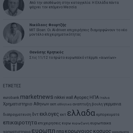
Από την αποθέωση στην καταγγελία: Η Ελλάδα πάντα
ψάχνει τον επόμενο Μεσσία
Νικόλαος Φουρτζής
MIT Sloan: Οι AI-driven επιχειρήσεις διαμορφώνουν το νέο
μοντέλο επιχειρηματικότητας
Θανάσης Κρητικός
Στις 11/12 το πρώτο ευρωπαϊκό ντέρμπι «αιωνίων»
ΕΤΙΚΕΤΕΣ
marketnews
Αγορες
ΗΠΑ
nikkei
wall
eurobank
Ιταλια
Χρηματιστηριο Αθηνων
αναπτυξη
γερμανια
αεπ
βουλη
αθλητικα
ελλαδα
εκλογες
δντ
εκτ
διαπραγματευση
εμπορευματα
επικαιροτητα
ευρωπαικα
επιχειρησεις
ευρω
ευρωζωνη
ευρωπη
κορωνοιος
κοσμος
ηπα
χρηματιστηρια
κρουσματα