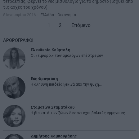
τετραετίας, φέρνει το νέο μισθολόγιο για το δημόσιο (ισχύει από
τις αρχές του χρόνου)
8 Ιανουαρίου 2016
Ελλάδα
·
Οικονομία
1
2
Επόμενο
ΑΡΘΡΟΓΡΑΦΟΙ
Ελευθερία Κούρταλη
Οι «τιμωροί» των ομολόγων επέστρεψαν
Εύη Φραγκάκη
Η αληθινή παιδεία ξεκινά από την ψυχή…
Σταματίνα Σταματάκου
Η βία κατά των ζώων δεν αντέχει βολικές ερμηνείες
Δημήτρης Καμπουράκης