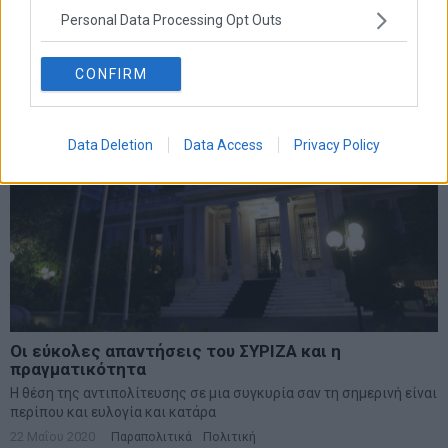
9 Φεβρουαρίου 2021
Ελλάδα
·
Οικονομία
Personal Data Processing Opt Outs
CONFIRM
Data Deletion
Data Access
Privacy Policy
Οι εύκολες απαντήσεις του ΣΥΡΙΖΑ και η
πραγματικότητα
H θέση της αντιπολίτευσης σε μια συγκυρία σαν τη σημερινή είναι
περίπου και ευλογία και κατάρα
22 Μαΐου 2020
Παραπολιτικά
·
Πολιτική